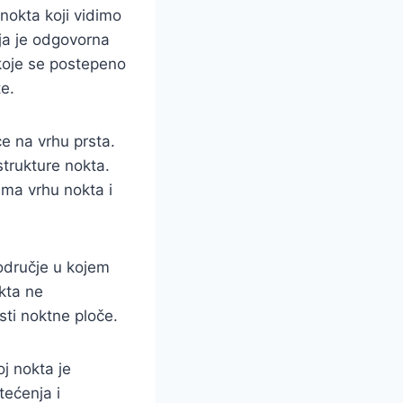
 nokta koji vidimo
ja je odgovorna
 koje se postepeno
te.
ce na vrhu prsta.
strukture nokta.
ema vrhu nokta i
područje u kojem
okta ne
sti noktne ploče.
oj nokta je
tećenja i