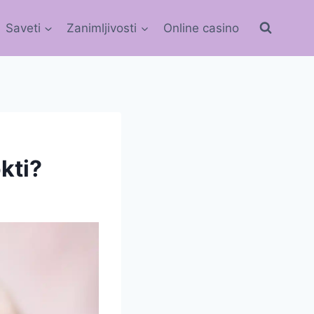
Saveti
Zanimljivosti
Online casino
kti?