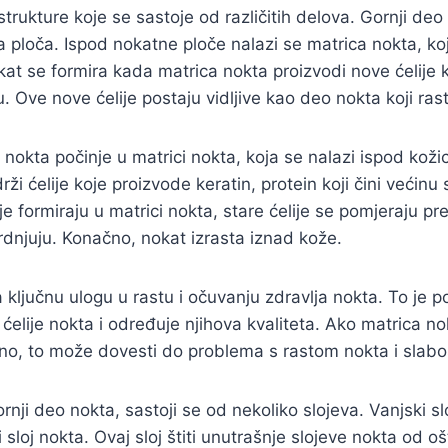
trukture koje se sastoje od različitih delova. Gornji deo
 ploča. Ispod nokatne ploče nalazi se matrica nokta, ko
kat se formira kada matrica nokta proizvodi nove ćelije
. Ove nove ćelije postaju vidljive kao deo nokta koji ras
 nokta počinje u matrici nokta, koja se nalazi ispod koži
ži ćelije koje proizvode keratin, protein koji čini većinu 
je formiraju u matrici nokta, stare ćelije se pomjeraju pr
dnjuju. Konačno, nokat izrasta iznad kože.
 ključnu ulogu u rastu i očuvanju zdravlja nokta. To je 
 ćelije nokta i određuje njihova kvaliteta. Ako matrica n
lno, to može dovesti do problema s rastom nokta i slabo
nji deo nokta, sastoji se od nekoliko slojeva. Vanjski sl
sloj nokta. Ovaj sloj štiti unutrašnje slojeve nokta od oš