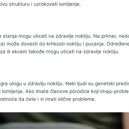
ovu strukturu i uzrokovati lomljenje.
stanja mogu uticati na zdravlje noktiju. Na primer, ned
za) može dovesti do krhkosti noktiju i pucanja. Određen
za ili ekcem takođe mogu uticati na zdravlje noktiju.
gra ulogu u zdravlju noktiju. Neki ljudi su genetski predi
u i lomljenje. Ako imate članove porodice koji imaju prob
vatnoća da ćete i vi imati slične probleme.