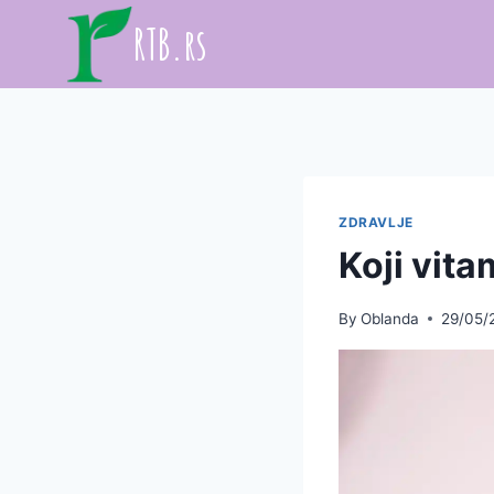
Skip
RTB.rs
to
content
ZDRAVLJE
Koji vit
By
Oblanda
29/05/