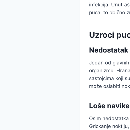
infekcija. Unutraš
puca, to obično zn
Uzroci puc
Nedostatak 
Jedan od glavnih 
organizmu. Hrana 
sastojcima koji s
može oslabiti nok
Loše navike
Osim nedostatka h
Grickanje noktiju,