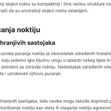
nji slojevi nokta su kompaktniji i čine većinu strukture 
ači da su unutrašnji slojevi nokta oslabljeni.
anja noktiju
hranjivih sastojaka
uzroka pucanja noktiju je nedostatak određenih hranjivi
koju jedemo igra ključnu ulogu u opskrbi našeg tijela hr
u potrebni za zdravlje noktiju. Nedostatak određenih vit
te i uzrokovati njihovo pucanje.
ranjivih sastojaka, loše navike mogu takođe doprineti p
 korišćenje noktiju kao alata ili izlaganje noktiju agresi