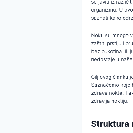
se javiti iz razli
organizmu. U ovom
saznati kako održ
Nokti su mnogo vi
zaštiti prstiju i p
bez pukotina ili 
nedostaje u naš
Cilj ovog članka j
Saznaćemo koje hr
zdrave nokte. Tak
zdravlja noktiju.
Struktura