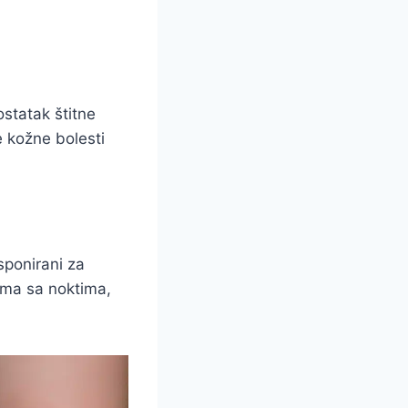
ostatak štitne
e kožne bolesti
sponirani za
lema sa noktima,