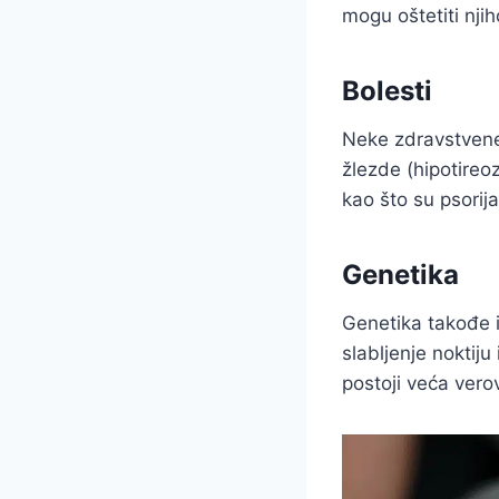
mogu oštetiti njih
Bolesti
Neke zdravstvene 
žlezde (hipotireo
kao što su psorija
Genetika
Genetika takođe i
slabljenje noktij
postoji veća vero