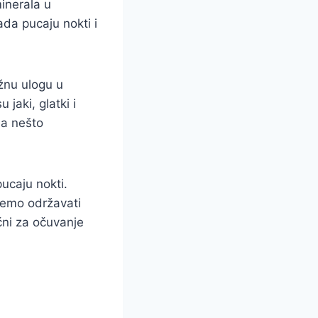
minerala u
da pucaju nokti i
ažnu ulogu u
 jaki, glatki i
da nešto
pucaju nokti.
žemo održavati
čni za očuvanje