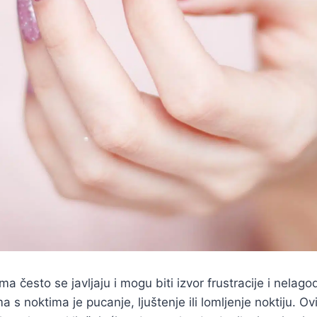
a često se javljaju i mogu biti izvor frustracije i nelag
a s noktima je pucanje, ljuštenje ili lomljenje noktiju. 