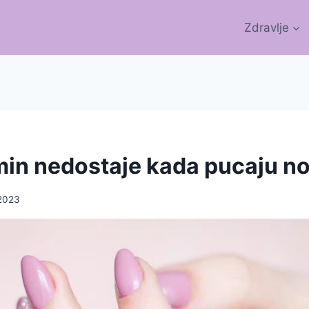
Zdravlje
amin nedostaje kada pucaju no
2023