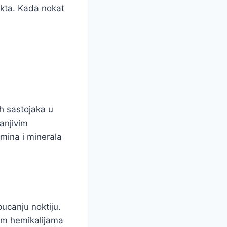
nokta. Kada nokat
h sastojaka u
anjivim
amina i minerala
ucanju noktiju.
vnim hemikalijama