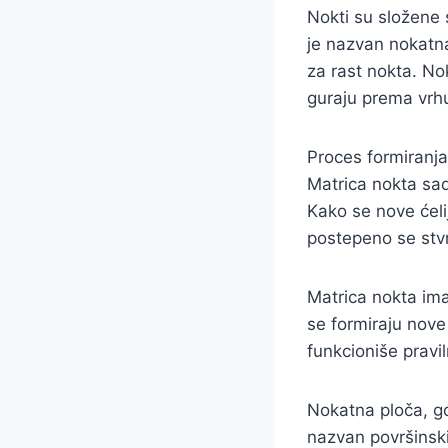
Nokti su složene s
je nazvan nokatna
za rast nokta. No
guraju prema vrhu
Proces formiranja
Matrica nokta sadr
Kako se nove ćeli
postepeno se stvr
Matrica nokta ima
se formiraju nove
funkcioniše pravi
Nokatna ploča, gor
nazvan površinski 