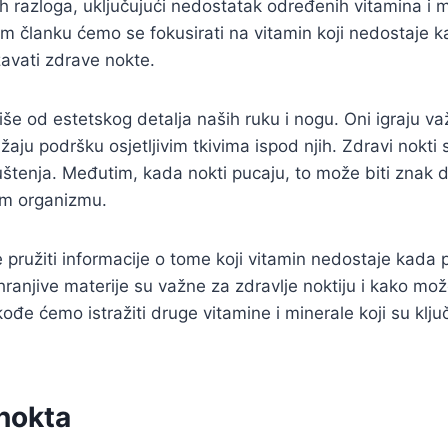
čitih razloga, uključujući nedostatak određenih vitamina i 
 članku ćemo se fokusirati na vitamin koji nedostaje ka
avati zdrave nokte.
še od estetskog detalja naših ruku i nogu. Oni igraju v
ružaju podršku osjetljivim tkivima ispod njih. Zdravi nokti su
ljuštenja. Međutim, kada nokti pucaju, to može biti znak 
em organizmu.
e pružiti informacije o tome koji vitamin nedostaje kada 
anjive materije su važne za zdravlje noktiju i kako mo
ođe ćemo istražiti druge vitamine i minerale koji su klju
 nokta