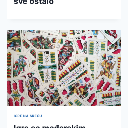
sve ostalo
IGRE NA SREĆU