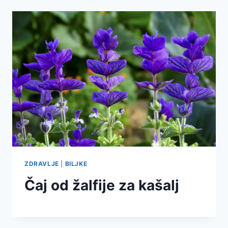
ZDRAVLJE
|
BILJKE
Čaj od žalfije za kašalj