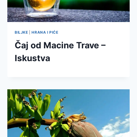
BILJKE
|
HRANA I PIĆE
Čaj od Macine Trave –
Iskustva