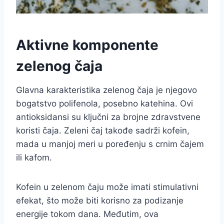
Aktivne komponente
zelenog čaja
Glavna karakteristika zelenog čaja je njegovo
bogatstvo polifenola, posebno katehina. Ovi
antioksidansi su ključni za brojne zdravstvene
koristi čaja. Zeleni čaj takođe sadrži kofein,
mada u manjoj meri u poređenju s crnim čajem
ili kafom.
Kofein u zelenom čaju može imati stimulativni
efekat, što može biti korisno za podizanje
energije tokom dana. Međutim, ova