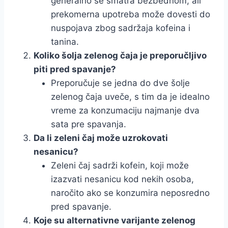
generalno se smatra bezbednom, ali
prekomerna upotreba može dovesti do
nuspojava zbog sadržaja kofeina i
tanina.
Koliko šolja zelenog čaja je preporučljivo
piti pred spavanje?
Preporučuje se jedna do dve šolje
zelenog čaja uveče, s tim da je idealno
vreme za konzumaciju najmanje dva
sata pre spavanja.
Da li zeleni čaj može uzrokovati
nesanicu?
Zeleni čaj sadrži kofein, koji može
izazvati nesanicu kod nekih osoba,
naročito ako se konzumira neposredno
pred spavanje.
Koje su alternativne varijante zelenog