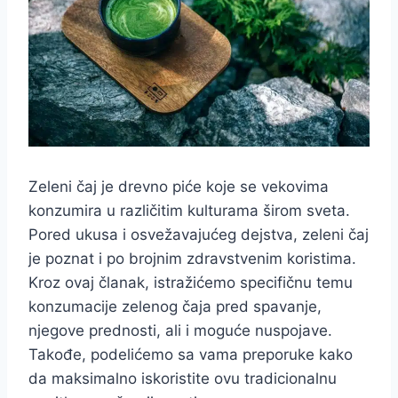
Zeleni čaj je drevno piće koje se vekovima
konzumira u različitim kulturama širom sveta.
Pored ukusa i osvežavajućeg dejstva, zeleni čaj
je poznat i po brojnim zdravstvenim koristima.
Kroz ovaj članak, istražićemo specifičnu temu
konzumacije zelenog čaja pred spavanje,
njegove prednosti, ali i moguće nuspojave.
Takođe, podelićemo sa vama preporuke kako
da maksimalno iskoristite ovu tradicionalnu