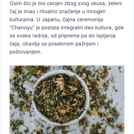
Osim što je bio cenjen zbog svog ukusa, zeleni
čaj je imao i ritualno značenje u mnogim
kulturama. U Japanu, čajna ceremonija
“Chanoyu” je postala integralni deo kulture, gde
se svaka radnja, od pripreme pa do ispijanja
čaja, obavlja sa posebnom pažnjom i
poštovanjem.