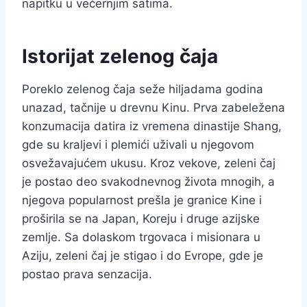
napitku u večernjim satima.
Istorijat zelenog čaja
Poreklo zelenog čaja seže hiljadama godina
unazad, tačnije u drevnu Kinu. Prva zabeležena
konzumacija datira iz vremena dinastije Shang,
gde su kraljevi i plemići uživali u njegovom
osvežavajućem ukusu. Kroz vekove, zeleni čaj
je postao deo svakodnevnog života mnogih, a
njegova popularnost prešla je granice Kine i
proširila se na Japan, Koreju i druge azijske
zemlje. Sa dolaskom trgovaca i misionara u
Aziju, zeleni čaj je stigao i do Evrope, gde je
postao prava senzacija.