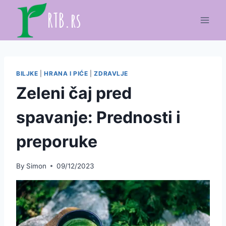
Skip
RTB.rs
to
content
BILJKE
|
HRANA I PIĆE
|
ZDRAVLJE
Zeleni čaj pred
spavanje: Prednosti i
preporuke
By
Simon
09/12/2023