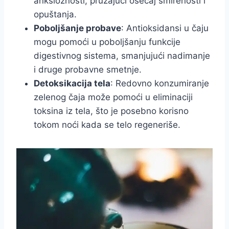
anksioznosti, pružajući osećaj smirenosti i
opuštanja.
Poboljšanje probave
: Antioksidansi u čaju
mogu pomoći u poboljšanju funkcije
digestivnog sistema, smanjujući nadimanje
i druge probavne smetnje.
Detoksikacija tela
: Redovno konzumiranje
zelenog čaja može pomoći u eliminaciji
toksina iz tela, što je posebno korisno
tokom noći kada se telo regeneriše.