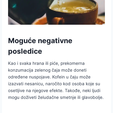
Moguće negativne
posledice
Kao i svaka hrana ili piće, prekomerna
konzumacija zelenog čaja može doneti
određene nuspojave. Kofein u čaju može
izazvati nesanicu, naročito kod osoba koje su
osetljive na njegove efekte. Takođe, neki ljudi
mogu doživeti želudačne smetnje ili glavobolje.