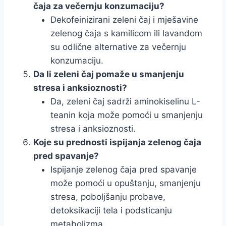
čaja za večernju konzumaciju?
Dekofeinizirani zeleni čaj i mješavine
zelenog čaja s kamilicom ili lavandom
su odlične alternative za večernju
konzumaciju.
Da li zeleni čaj pomaže u smanjenju
stresa i anksioznosti?
Da, zeleni čaj sadrži aminokiselinu L-
teanin koja može pomoći u smanjenju
stresa i anksioznosti.
Koje su prednosti ispijanja zelenog čaja
pred spavanje?
Ispijanje zelenog čaja pred spavanje
može pomoći u opuštanju, smanjenju
stresa, poboljšanju probave,
detoksikaciji tela i podsticanju
metabolizma.