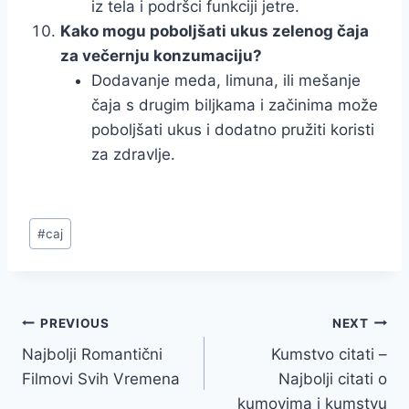
iz tela i podršci funkciji jetre.
Kako mogu poboljšati ukus zelenog čaja
za večernju konzumaciju?
Dodavanje meda, limuna, ili mešanje
čaja s drugim biljkama i začinima može
poboljšati ukus i dodatno pružiti koristi
za zdravlje.
Post
#
caj
Tags:
Navigacija
PREVIOUS
NEXT
Najbolji Romantični
Kumstvo citati –
članaka
Filmovi Svih Vremena
Najbolji citati o
kumovima i kumstvu