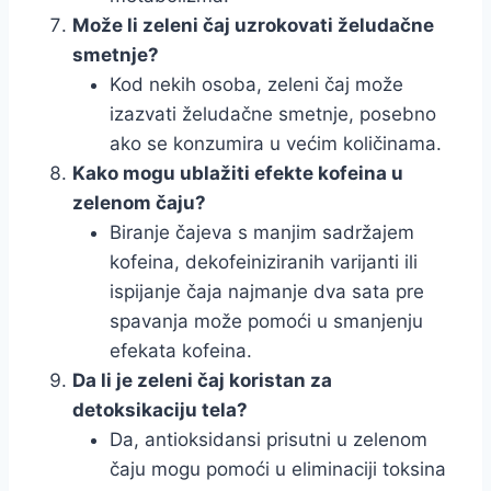
Može li zeleni čaj uzrokovati želudačne
smetnje?
Kod nekih osoba, zeleni čaj može
izazvati želudačne smetnje, posebno
ako se konzumira u većim količinama.
Kako mogu ublažiti efekte kofeina u
zelenom čaju?
Biranje čajeva s manjim sadržajem
kofeina, dekofeiniziranih varijanti ili
ispijanje čaja najmanje dva sata pre
spavanja može pomoći u smanjenju
efekata kofeina.
Da li je zeleni čaj koristan za
detoksikaciju tela?
Da, antioksidansi prisutni u zelenom
čaju mogu pomoći u eliminaciji toksina