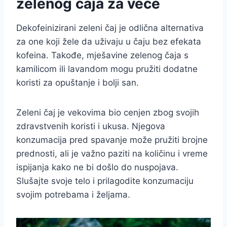
zelenog čaja za veče
Dekofeinizirani zeleni čaj je odlična alternativa
za one koji žele da uživaju u čaju bez efekata
kofeina. Takođe, mješavine zelenog čaja s
kamilicom ili lavandom mogu pružiti dodatne
koristi za opuštanje i bolji san.
Zeleni čaj je vekovima bio cenjen zbog svojih
zdravstvenih koristi i ukusa. Njegova
konzumacija pred spavanje može pružiti brojne
prednosti, ali je važno paziti na količinu i vreme
ispijanja kako ne bi došlo do nuspojava.
Slušajte svoje telo i prilagodite konzumaciju
svojim potrebama i željama.