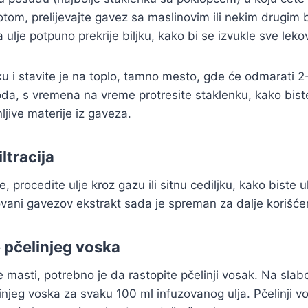
otom, prelijevajte gavez sa maslinovim ili nekim drugim b
 ulje potpuno prekrije biljku, kako bi se izvukle sve leko
ku i stavite je na toplo, tamno mesto, gde će odmarati 2
da, s vremena na vreme protresite staklenku, kako bist
nljive materije iz gaveza.
iltracija
 procedite ulje kroz gazu ili sitnu cediljku, kako biste u
zovani gavezov ekstrakt sada je spreman za dalje korišće
 pčelinjeg voska
masti, potrebno je da rastopite pčelinji vosak. Na slaboj
njeg voska za svaku 100 ml infuzovanog ulja. Pčelinji vo