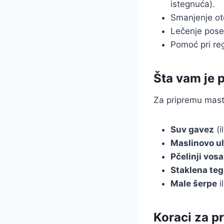
istegnuća).
Smanjenje ot
Lečenje posek
Pomoć pri reg
Šta vam je 
Za pripremu masti
Suv gavez
(i
Maslinovo ul
Pčelinji vos
Staklena teg
Male šerpe
i
Koraci za p