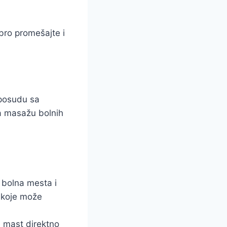
obro promešajte i
 posudu sa
a masažu bolnih
 bolna mesta i
, koje može
e mast direktno