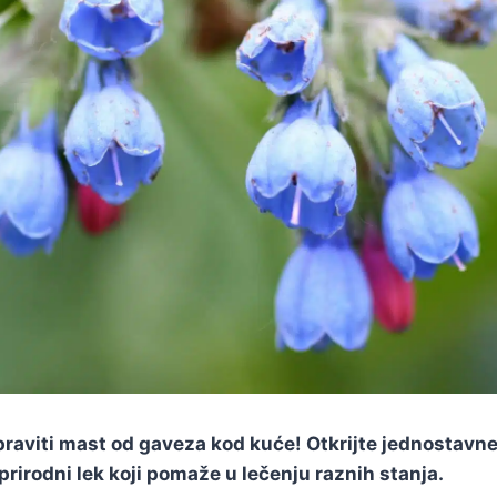
raviti mast od gaveza kod kuće! Otkrijte jednostavne
prirodni lek koji pomaže u lečenju raznih stanja.