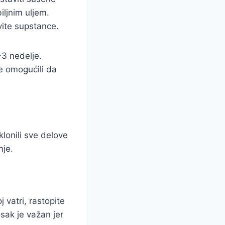
iljnim uljem.
vite supstance.
-3 nedelje.
e omogućili da
klonili sve delove
nje.
 vatri, rastopite
sak je važan jer