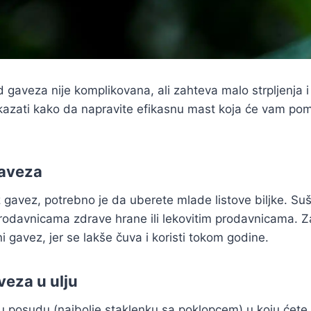
 gaveza nije komplikovana, ali zahteva malo strpljenja i
kazati kako da napravite efikasnu mast koja će vam pom
gaveza
ž gavez, potrebno je da uberete mlade listove biljke. Su
rodavnicama zdrave hrane ili lekovitim prodavnicama. Za
i gavez, jer se lakše čuva i koristi tokom godine.
aveza u ulju
u posudu (najbolje staklenku sa poklopcem) u koju ćete 