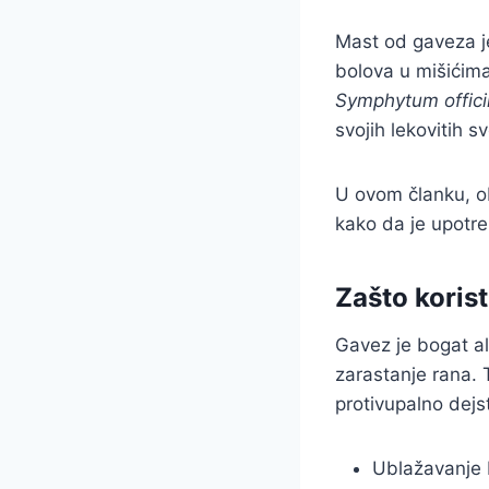
Mast od gaveza je
bolova u mišićima
Symphytum offici
svojih lekovitih s
U ovom članku, 
kako da je upotreb
Zašto koris
Gavez je bogat al
zarastanje rana. T
protivupalno dejs
Ublažavanje b