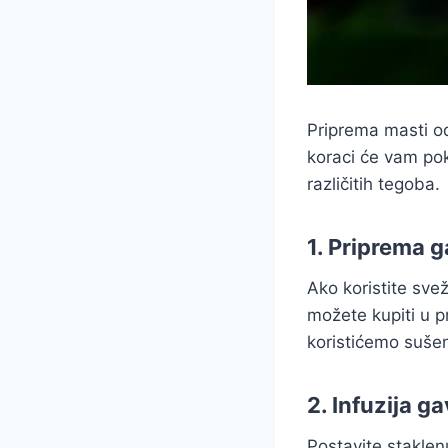
Priprema masti od
koraci će vam po
različitih tegoba.
1. Priprema 
Ako koristite sve
možete kupiti u p
koristićemo sušen
2. Infuzija g
Postavite staklen