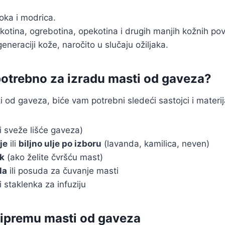
oka i modrica.
otina, ogrebotina, opekotina i drugih manjih kožnih po
eneraciji kože, naročito u slučaju ožiljaka.
potrebno za izradu masti od gaveza?
 od gaveza, biće vam potrebni sledeći sastojci i materija
li sveže lišće gaveza)
je
ili
biljno ulje po izboru
(lavanda, kamilica, neven)
ak
(ako želite čvršću mast)
la
ili posuda za čuvanje masti
li staklenka za infuziju
ripremu masti od gaveza