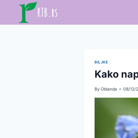
Skip
RTB.rs
to
content
BILJKE
Kako nap
By
Oblanda
08/12/