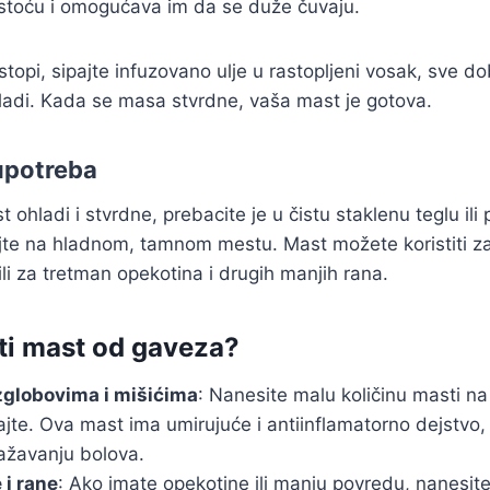
stoću i omogućava im da se duže čuvaju.
topi, sipajte infuzovano ulje u rastopljeni vosak, sve d
ladi. Kada se masa stvrdne, vaša mast je gotova.
 upotreba
 ohladi i stvrdne, prebacite je u čistu staklenu teglu ili
jte na hladnom, tamnom mestu. Mast možete koristiti z
ili za tretman opekotina i drugih manjih rana.
iti mast od gaveza?
zglobovima i mišićima
: Nanesite malu količinu masti na
jte. Ova mast ima umirujuće i antiinflamatorno dejstvo
ažavanju bolova.
 i rane
: Ako imate opekotine ili manju povredu, nanesit