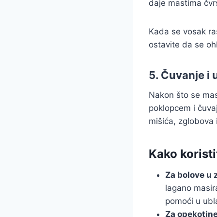
daje mastima čvr
Kada se vosak ras
ostavite da se oh
5. Čuvanje i
Nakon što se mast
poklopcem i čuva
mišića, zglobova 
Kako korist
Za bolove u 
lagano masira
pomoći u ubl
Za opekotine