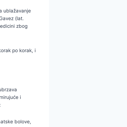
za ublažavanje
Gavez (lat.
medicini zbog
korak po korak, i
 ubrzava
mirujuće i
:
matske bolove,