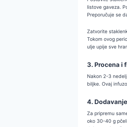
listove gaveza. P
Preporučuje se da
Zatvorite staklen
Tokom ovog perio
ulje upije sve hra
3. Procena i f
Nakon 2-3 nedelje,
biljke. Ovaj infu
4. Dodavanje
Za pripremu same 
oko 30-40 g pčeli