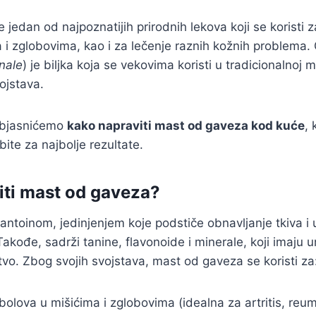
 jedan od najpoznatijih prirodnih lekova koji se koristi 
 i zglobovima, kao i za lečenje raznih kožnih problema. 
nale
) je biljka koja se vekovima koristi u tradicionalnoj 
vojstava.
objasnićemo
kako napraviti mast od gaveza kod kuće
, 
ite za najbolje rezultate.
titi mast od gaveza?
antoinom, jedinjenjem koje podstiče obnavljanje tkiva i
akođe, sadrži tanine, flavonoide i minerale, koji imaju u
tvo. Zbog svojih svojstava, mast od gaveza se koristi za
olova u mišićima i zglobovima (idealna za artritis, reu