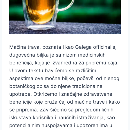
Mačina trava, poznata i kao Galega officinalis,
dugovečna biljka je sa nizom medicinskih
beneficija, koja je izvanredna za pripremu čaja.
U ovom tekstu bavićemo se različitim
aspektima ove moćne biljke, počevši od njenog
botaničkog opisa do njene tradicionalne
upotrebe. Otkrićemo i značajne zdravstvene
beneficije koje pruža čaj od mačine trave i kako
se priprema. Završićemo sa pregledom ličnih
iskustava korisnika i naučnih istraživanja, kao i
potencijalnim nuspojavama i upozorenjima u