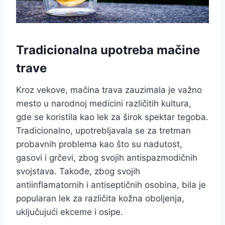
Tradicionalna upotreba mačine
trave
Kroz vekove, mačina trava zauzimala je važno
mesto u narodnoj medicini različitih kultura,
gde se koristila kao lek za širok spektar tegoba.
Tradicionalno, upotrebljavala se za tretman
probavnih problema kao što su nadutost,
gasovi i grčevi, zbog svojih antispazmodičnih
svojstava. Takođe, zbog svojih
antiinflamatornih i antiseptičnih osobina, bila je
popularan lek za različita kožna oboljenja,
uključujući ekceme i osipe.