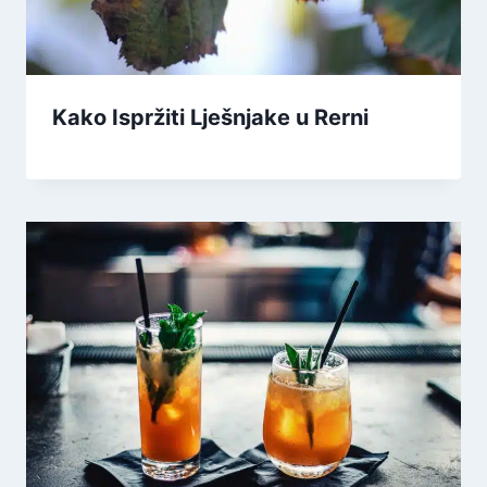
Kako Ispržiti Lješnjake u Rerni