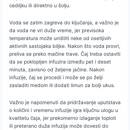
cediljku ili direktno u šolju.
Voda se zatim zagreva do ključanja, a važno je
da voda ne vri duže vreme, jer previsoka
temperatura može uništiti neke od osetljivih
aktivnih sastojaka biljke. Nakon što voda provri,
preliva se preko mačine trave. Čaj treba ostaviti
da se poklopljen infuzira između pet i deset
minuta, zavisno od željene jačine. Nakon
infuzije, čaj se procedi i može se po želji
zasladiti medom ili dodati limun za bolji ukus.
Važno je napomenuti da pridržavanje uputstava
o količini i vremenu infuzije igra ključnu ulogu u
kvalitetu čaja, jer prekomerno izlaganje toploti
ili preterano duža infuzija može dovesti do