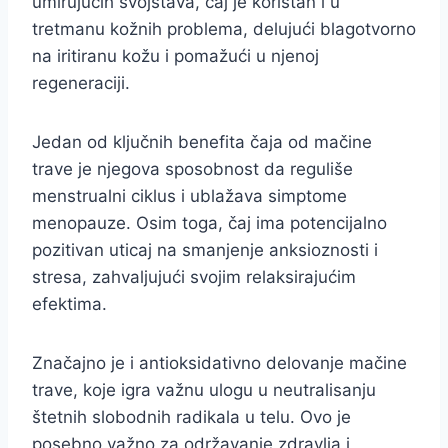
umirujućih svojstava, čaj je koristan i u
tretmanu kožnih problema, delujući blagotvorno
na iritiranu kožu i pomažući u njenoj
regeneraciji.
Jedan od ključnih benefita čaja od mačine
trave je njegova sposobnost da reguliše
menstrualni ciklus i ublažava simptome
menopauze. Osim toga, čaj ima potencijalno
pozitivan uticaj na smanjenje anksioznosti i
stresa, zahvaljujući svojim relaksirajućim
efektima.
Značajno je i antioksidativno delovanje mačine
trave, koje igra važnu ulogu u neutralisanju
štetnih slobodnih radikala u telu. Ovo je
posebno važno za održavanje zdravlja i