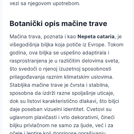
vezi sa njegovom upotrebom.
Botanički opis mačine trave
Mačina trava, poznata i kao
Nepeta cataria
, je
višegodišnja biljka koja potiče iz Evrope. Tokom
godina, ova biljka se uspešno adaptirala i
rasprostranjena je u različitim delovima sveta,
što svedoči o njenoj izuzetnoj sposobnosti
prilagođavanja raznim klimatskim uslovima.
Stabljika mačine trave je čvrsta i stabilna,
sposobna da izdrži razne spoljašnje uticaje,
dok su listovi karakteristično dlakavi, što biljci
daje poseban vizuelni identitet. Cvetovi su
uglavnom plavičasti i vrlo dekorativni, čineći
biljku privlačnom ne samo za ljude, već i za
pčele i leptire koji doprinose oprašivanju.