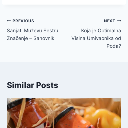
Navigacija
PREVIOUS
NEXT
Sanjati Muževu Sestru
Koja je Optimalna
članaka
Značenje – Sanovnik
Visina Umivaonika od
Poda?
Similar Posts