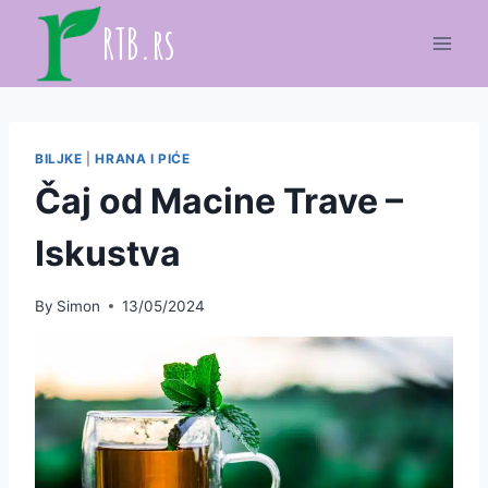
Skip
RTB.rs
to
content
BILJKE
|
HRANA I PIĆE
Čaj od Macine Trave –
Iskustva
By
Simon
13/05/2024