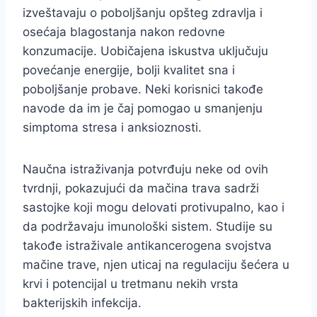
izveštavaju o poboljšanju opšteg zdravlja i
osećaja blagostanja nakon redovne
konzumacije. Uobičajena iskustva uključuju
povećanje energije, bolji kvalitet sna i
poboljšanje probave. Neki korisnici takođe
navode da im je čaj pomogao u smanjenju
simptoma stresa i anksioznosti.
Naučna istraživanja potvrđuju neke od ovih
tvrdnji, pokazujući da mačina trava sadrži
sastojke koji mogu delovati protivupalno, kao i
da podržavaju imunološki sistem. Studije su
takođe istraživale antikancerogena svojstva
mačine trave, njen uticaj na regulaciju šećera u
krvi i potencijal u tretmanu nekih vrsta
bakterijskih infekcija.