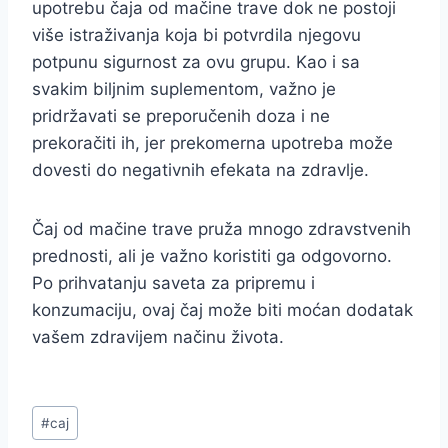
upotrebu čaja od mačine trave dok ne postoji
više istraživanja koja bi potvrdila njegovu
potpunu sigurnost za ovu grupu. Kao i sa
svakim biljnim suplementom, važno je
pridržavati se preporučenih doza i ne
prekoračiti ih, jer prekomerna upotreba može
dovesti do negativnih efekata na zdravlje.
Čaj od mačine trave pruža mnogo zdravstvenih
prednosti, ali je važno koristiti ga odgovorno.
Po prihvatanju saveta za pripremu i
konzumaciju, ovaj čaj može biti moćan dodatak
vašem zdravijem načinu života.
Post
#
caj
Tags: