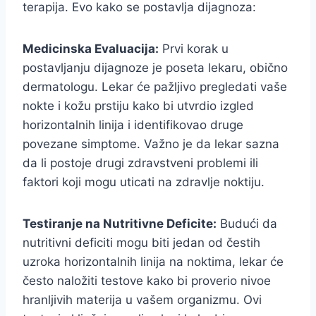
terapija. Evo kako se postavlja dijagnoza:
Medicinska Evaluacija:
Prvi korak u
postavljanju dijagnoze je poseta lekaru, obično
dermatologu. Lekar će pažljivo pregledati vaše
nokte i kožu prstiju kako bi utvrdio izgled
horizontalnih linija i identifikovao druge
povezane simptome. Važno je da lekar sazna
da li postoje drugi zdravstveni problemi ili
faktori koji mogu uticati na zdravlje noktiju.
Testiranje na Nutritivne Deficite:
Budući da
nutritivni deficiti mogu biti jedan od čestih
uzroka horizontalnih linija na noktima, lekar će
često naložiti testove kako bi proverio nivoe
hranljivih materija u vašem organizmu. Ovi