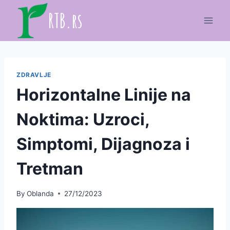
Skip
RTB.rs
to
content
ZDRAVLJE
Horizontalne Linije na
Noktima: Uzroci,
Simptomi, Dijagnoza i
Tretman
By
Oblanda
27/12/2023