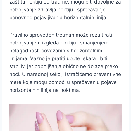
zaštita noktiju od traume, mogu biti dovoljne za
poboljšanje zdravlja noktiju i sprečavanje
ponovnog pojavljivanja horizontalnih linija.
Pravilno sproveden tretman može rezultirati
poboljšanjem izgleda noktiju i smanjenjem
nelagodnosti povezanih s horizontalnim
linijama. Važno je pratiti upute lekara i biti
strpljiv, jer poboljšanja obično ne dolaze preko
noći. U narednoj sekciji istražićemo preventivne
mere koje mogu pomoći u sprečavanju pojave
horizontalnih linija na noktima.