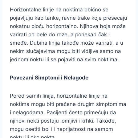
Horizontalne linije na noktima obično se
pojavljuju kao tanke, ravne trake koje presecaju
nokatnu ploču horizontalno. Njihova boja može
varirati od bele do roze, a ponekad čak i
smeđe. Dubina linija takođe može varirati, a u
nekim slučajevima mogu biti vidljive samo na
jednom noktu ili se pojaviti na svim noktima.
Povezani Simptomi i Nelagode
Pored samih linija, horizontalne linije na
noktima mogu biti praćene drugim simptomima
i nelagodama. Pacijenti često primećuju da
njihovi nokti postaju lomljivi i krhki. Takođe,
mogu osetiti bol ili neprijatnost na samom
noktu ili oko nokta.