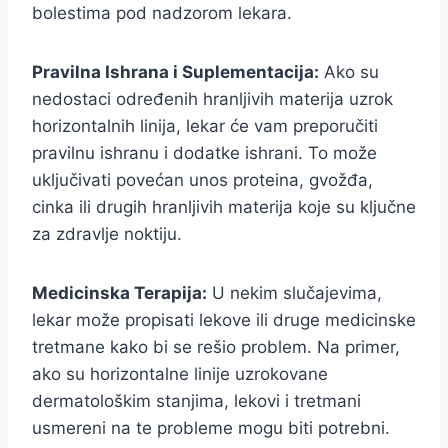
bolestima pod nadzorom lekara.
Pravilna Ishrana i Suplementacija:
Ako su
nedostaci određenih hranljivih materija uzrok
horizontalnih linija, lekar će vam preporučiti
pravilnu ishranu i dodatke ishrani. To može
uključivati povećan unos proteina, gvožđa,
cinka ili drugih hranljivih materija koje su ključne
za zdravlje noktiju.
Medicinska Terapija:
U nekim slučajevima,
lekar može propisati lekove ili druge medicinske
tretmane kako bi se rešio problem. Na primer,
ako su horizontalne linije uzrokovane
dermatološkim stanjima, lekovi i tretmani
usmereni na te probleme mogu biti potrebni.