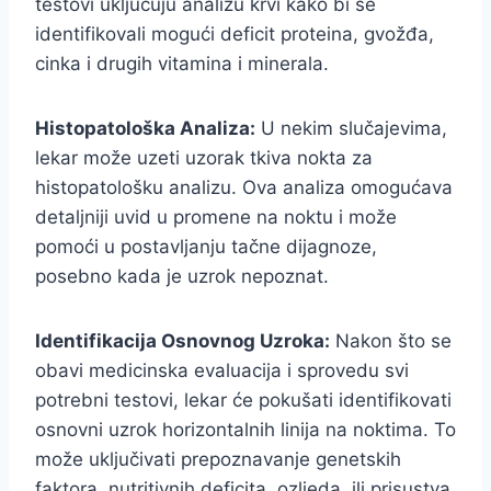
testovi uključuju analizu krvi kako bi se
identifikovali mogući deficit proteina, gvožđa,
cinka i drugih vitamina i minerala.
Histopatološka Analiza:
U nekim slučajevima,
lekar može uzeti uzorak tkiva nokta za
histopatološku analizu. Ova analiza omogućava
detaljniji uvid u promene na noktu i može
pomoći u postavljanju tačne dijagnoze,
posebno kada je uzrok nepoznat.
Identifikacija Osnovnog Uzroka:
Nakon što se
obavi medicinska evaluacija i sprovedu svi
potrebni testovi, lekar će pokušati identifikovati
osnovni uzrok horizontalnih linija na noktima. To
može uključivati prepoznavanje genetskih
faktora, nutritivnih deficita, ozljeda, ili prisustva