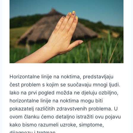
Horizontalne linije na noktima, predstavljaju
čest problem s kojim se suočavaju mnogi ljudi.
Iako na prvi pogled možda ne djeluju ozbiljno,
horizontalne linije na noktima mogu biti
pokazatelj različitih zdravstvenih problema. U
ovom članku ćemo detaljno istražiti ovu pojavu
kako bismo razumeli uzroke, simptome,
dijagnozu i tretman.