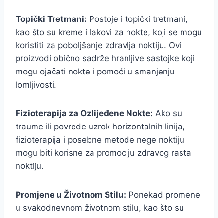
Topički Tretmani:
Postoje i topički tretmani,
kao što su kreme i lakovi za nokte, koji se mogu
koristiti za poboljšanje zdravlja noktiju. Ovi
proizvodi obično sadrže hranljive sastojke koji
mogu ojačati nokte i pomoći u smanjenju
lomljivosti.
Fizioterapija za Ozlijeđene Nokte:
Ako su
traume ili povrede uzrok horizontalnih linija,
fizioterapija i posebne metode nege noktiju
mogu biti korisne za promociju zdravog rasta
noktiju.
Promjene u Životnom Stilu:
Ponekad promene
u svakodnevnom životnom stilu, kao što su