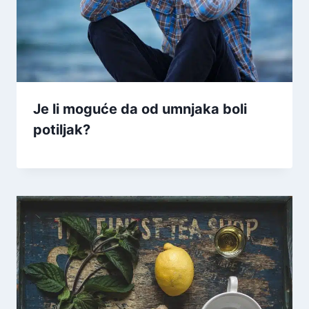
Je li moguće da od umnjaka boli
potiljak?