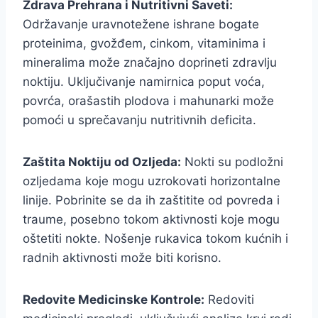
Zdrava Prehrana i Nutritivni Saveti:
Održavanje uravnotežene ishrane bogate
proteinima, gvožđem, cinkom, vitaminima i
mineralima može značajno doprineti zdravlju
noktiju. Uključivanje namirnica poput voća,
povrća, orašastih plodova i mahunarki može
pomoći u sprečavanju nutritivnih deficita.
Zaštita Noktiju od Ozljeda:
Nokti su podložni
ozljedama koje mogu uzrokovati horizontalne
linije. Pobrinite se da ih zaštitite od povreda i
traume, posebno tokom aktivnosti koje mogu
oštetiti nokte. Nošenje rukavica tokom kućnih i
radnih aktivnosti može biti korisno.
Redovite Medicinske Kontrole:
Redoviti