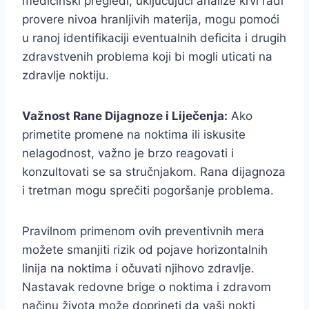
medicinski pregledi, uključujući analize krvi radi
provere nivoa hranljivih materija, mogu pomoći
u ranoj identifikaciji eventualnih deficita i drugih
zdravstvenih problema koji bi mogli uticati na
zdravlje noktiju.
Važnost Rane Dijagnoze i Liječenja:
Ako
primetite promene na noktima ili iskusite
nelagodnost, važno je brzo reagovati i
konzultovati se sa stručnjakom. Rana dijagnoza
i tretman mogu sprečiti pogoršanje problema.
Pravilnom primenom ovih preventivnih mera
možete smanjiti rizik od pojave horizontalnih
linija na noktima i očuvati njihovo zdravlje.
Nastavak redovne brige o noktima i zdravom
načinu života može doprineti da vaši nokti