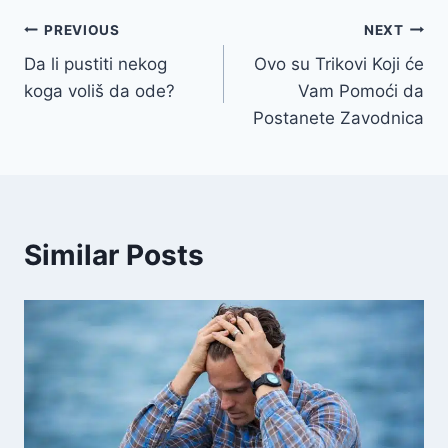
Navigacija
PREVIOUS
NEXT
Da li pustiti nekog
Ovo su Trikovi Koji će
članaka
koga voliš da ode?
Vam Pomoći da
Postanete Zavodnica
Similar Posts