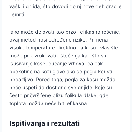
vaški i gnjida, što dovodi do njihove dehidracije
i smrti.
Iako može delovati kao brzo i efikasno rešenje,
ovaj metod nosi određene rizike. Primena
visoke temperature direktno na kosu i vlasište
može prouzrokovati oštećenja kao što su
isušivanje kose, pucanje vrhova, pa čak i
opekotine na koži glave ako se pegla koristi
nepažljivo. Pored toga, pegla za kosu možda
neće uspeti da dostigne sve gnjide, koje su
često pričvršćene blizu folikula dlake, gde
toplota možda neće biti efikasna.
Ispitivanja i rezultati