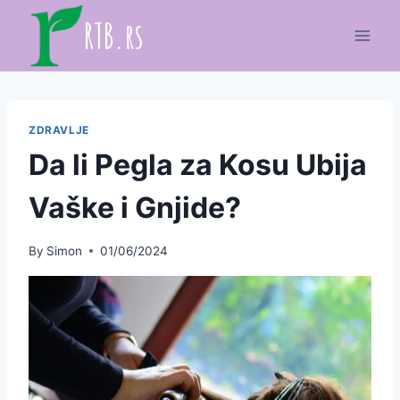
Skip
RTB.rs
to
content
ZDRAVLJE
Da li Pegla za Kosu Ubija
Vaške i Gnjide?
By
Simon
01/06/2024