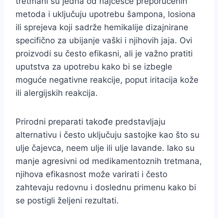
tretmani su jedna od najčešće preporučenih
metoda i uključuju upotrebu šampona, losiona
ili sprejeva koji sadrže hemikalije dizajnirane
specifično za ubijanje vaški i njihovih jaja. Ovi
proizvodi su često efikasni, ali je važno pratiti
uputstva za upotrebu kako bi se izbegle
moguće negativne reakcije, poput iritacija kože
ili alergijskih reakcija.
Prirodni preparati takođe predstavljaju
alternativu i često uključuju sastojke kao što su
ulje čajevca, neem ulje ili ulje lavande. Iako su
manje agresivni od medikamentoznih tretmana,
njihova efikasnost može varirati i često
zahtevaju redovnu i doslednu primenu kako bi
se postigli željeni rezultati.