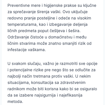
Preventivne mere i higijenske prakse su ključne
za sprečavanje širenja vaški. Ovo uključuje
redovno pranje posteljine i odeće na visokim
temperaturama, kao i izbegavanje deljenja
ličnih predmeta poput češljeva i šešira.
Održavanje čistoće u domaćinstvu i među
ličnim stvarima može znatno smanjiti rizik od
infestacije vaškama.
U svakom slučaju, važno je razmotriti sve opcije
i potencijalne rizike pre nego što se odlučite za
najbolji način tretmana protiv vaški. U nekim
situacijama, konsultacija sa zdravstvenim
radnikom može biti korisna kako bi se osiguralo
da se izabere najsigurnija i najefikasnija
metoda.