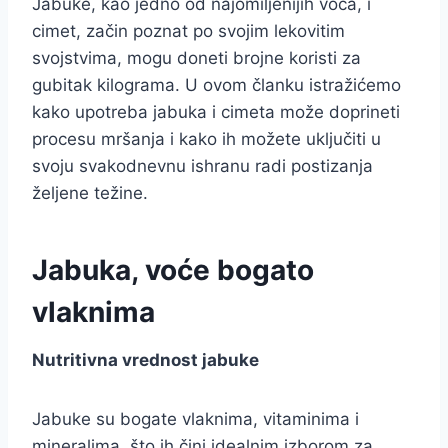
Jabuke, kao jedno od najomiljenijih voća, i
cimet, začin poznat po svojim lekovitim
svojstvima, mogu doneti brojne koristi za
gubitak kilograma. U ovom članku istražićemo
kako upotreba jabuka i cimeta može doprineti
procesu mršanja i kako ih možete uključiti u
svoju svakodnevnu ishranu radi postizanja
željene težine.
Jabuka, voće bogato
vlaknima
Nutritivna vrednost jabuke
Jabuke su bogate vlaknima, vitaminima i
mineralima, što ih čini idealnim izborom za