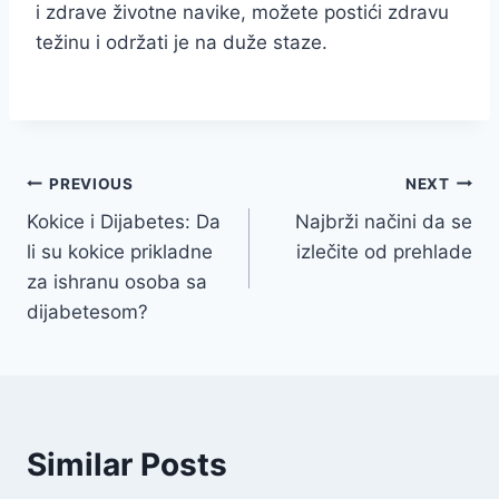
i zdrave životne navike, možete postići zdravu
težinu i održati je na duže staze.
Navigacija
PREVIOUS
NEXT
Kokice i Dijabetes: Da
Najbrži načini da se
članaka
li su kokice prikladne
izlečite od prehlade
za ishranu osoba sa
dijabetesom?
Similar Posts