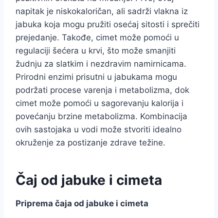
napitak je niskokaloričan, ali sadrži vlakna iz
jabuka koja mogu pružiti osećaj sitosti i sprečiti
prejedanje. Takođe, cimet može pomoći u
regulaciji šećera u krvi, što može smanjiti
žudnju za slatkim i nezdravim namirnicama.
Prirodni enzimi prisutni u jabukama mogu
podržati procese varenja i metabolizma, dok
cimet može pomoći u sagorevanju kalorija i
povećanju brzine metabolizma. Kombinacija
ovih sastojaka u vodi može stvoriti idealno
okruženje za postizanje zdrave težine.
Čaj od jabuke i cimeta
Priprema čaja od jabuke i cimeta