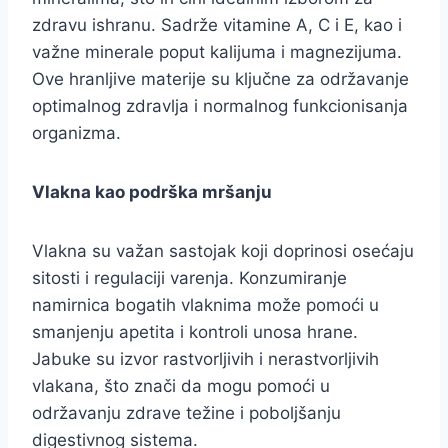
zdravu ishranu. Sadrže vitamine A, C i E, kao i
važne minerale poput kalijuma i magnezijuma.
Ove hranljive materije su ključne za održavanje
optimalnog zdravlja i normalnog funkcionisanja
organizma.
Vlakna kao podrška mršanju
Vlakna su važan sastojak koji doprinosi osećaju
sitosti i regulaciji varenja. Konzumiranje
namirnica bogatih vlaknima može pomoći u
smanjenju apetita i kontroli unosa hrane.
Jabuke su izvor rastvorljivih i nerastvorljivih
vlakana, što znači da mogu pomoći u
održavanju zdrave težine i poboljšanju
digestivnog sistema.