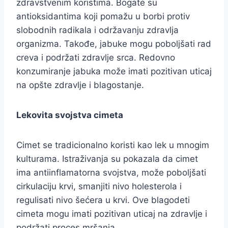
zdravstvenim koristima. Bogate su
antioksidantima koji pomažu u borbi protiv
slobodnih radikala i održavanju zdravlja
organizma. Takođe, jabuke mogu poboljšati rad
creva i podržati zdravlje srca. Redovno
konzumiranje jabuka može imati pozitivan uticaj
na opšte zdravlje i blagostanje.
Lekovita svojstva cimeta
Cimet se tradicionalno koristi kao lek u mnogim
kulturama. Istraživanja su pokazala da cimet
ima antiinflamatorna svojstva, može poboljšati
cirkulaciju krvi, smanjiti nivo holesterola i
regulisati nivo šećera u krvi. Ove blagodeti
cimeta mogu imati pozitivan uticaj na zdravlje i
podržati proces mršanja.