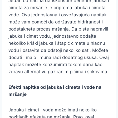
Jedan od načina da iskoristite benefite jabuka i
cimeta za mršanje je priprema jabuka i cimeta
vode. Ova jednostavna i osvežavajuća napitak
može vam pomoći da održavate hidriranost i
podstaknete proces mršanja. Da biste napravili
jabuka i cimet vodu, jednostavno dodajte
nekoliko kriški jabuka i štapić cimeta u hladnu
vodu i ostavite da odstoji nekoliko sati. Možete
dodati i malo limuna radi dodatnog ukusa. Ovaj
napitak možete konzumirati tokom dana kao
zdravu alternativu gaziranim pićima i sokovima.
Efekti napitka od jabuka i cimeta i vode na
mršanje
Jabuka i cimet i voda može imati nekoliko
pozitivnih efekata na mršanje. Prvo, ovaj