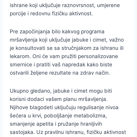
ishrane koji uključuje raznovrsnost, umjerene
porcije i redovnu fizičku aktivnost.
Pre započinjanja bilo kakvog programa
mršavljenja koji uključuje jabuke i cimet, važno
je konsultovati se sa stručnjakom za ishranu ili
lekarom. Oni će vam pružiti personalizovane
smernice i pratiti vaš napredak kako biste
ostvarili željene rezultate na zdrav način.
Ukupno gledano, jabuke i cimet mogu biti
korisni dodaci vašem planu mršavljenja.
Njihove blagodeti uključuju regulisanje nivoa
šećera u krvi, poboljšanje metabolizma,
smanjenje apetita i pružanje hranljivih
sastojaka. Uz pravilnu ishranu, fizičku aktivnost