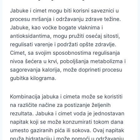
Jabuke i cimet mogu biti korisni saveznici u
procesu mršanja i održavanju zdrave težine.
Jabuke, kao voćke bogate vlaknima i
antioksidantima, mogu pružiti osećaj sitosti,
regulisati varenje i podržati opšte zdravlje.
Cimet, sa svojim sposobnostima regulisanja
nivoa šećera u krvi, poboljšanja metabolizma i
sagorevanja kalorija, može doprineti procesu
gubitka kilograma.
Kombinacija jabuka i cimeta može se koristiti
na različite načine za postizanje željenih
rezultata. Jabuka i cimet voda je jednostavan
napitak koji se može konzumirati tokom dana
umesto gaziranih pića ili sokova. Ovaj napitak
pruža hidrataciju i može pomoći u održavanju