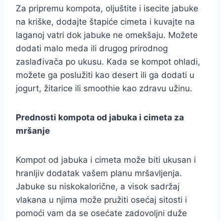
Za pripremu kompota, oljuštite i isecite jabuke
na kriške, dodajte štapiće cimeta i kuvajte na
laganoj vatri dok jabuke ne omekšaju. Možete
dodati malo meda ili drugog prirodnog
zaslađivača po ukusu. Kada se kompot ohladi,
možete ga poslužiti kao desert ili ga dodati u
jogurt, žitarice ili smoothie kao zdravu užinu.
Prednosti kompota od jabuka i cimeta za
mršanje
Kompot od jabuka i cimeta može biti ukusan i
hranljiv dodatak vašem planu mršavljenja.
Jabuke su niskokalorične, a visok sadržaj
vlakana u njima može pružiti osećaj sitosti i
pomoći vam da se osećate zadovoljni duže