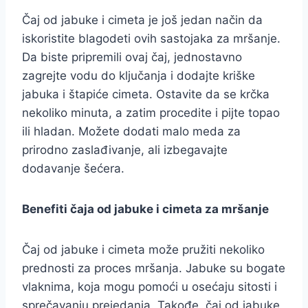
Čaj od jabuke i cimeta je još jedan način da
iskoristite blagodeti ovih sastojaka za mršanje.
Da biste pripremili ovaj čaj, jednostavno
zagrejte vodu do ključanja i dodajte kriške
jabuka i štapiće cimeta. Ostavite da se krčka
nekoliko minuta, a zatim procedite i pijte topao
ili hladan. Možete dodati malo meda za
prirodno zaslađivanje, ali izbegavajte
dodavanje šećera.
Benefiti čaja od jabuke i cimeta za mršanje
Čaj od jabuke i cimeta može pružiti nekoliko
prednosti za proces mršanja. Jabuke su bogate
vlaknima, koja mogu pomoći u osećaju sitosti i
sprečavanju prejedanja. Takođe, čaj od jabuke