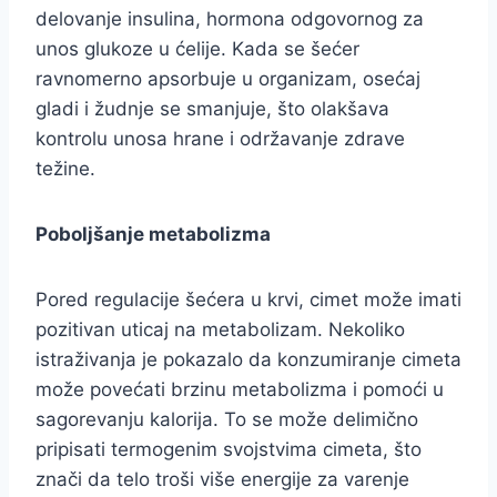
delovanje insulina, hormona odgovornog za
unos glukoze u ćelije. Kada se šećer
ravnomerno apsorbuje u organizam, osećaj
gladi i žudnje se smanjuje, što olakšava
kontrolu unosa hrane i održavanje zdrave
težine.
Poboljšanje metabolizma
Pored regulacije šećera u krvi, cimet može imati
pozitivan uticaj na metabolizam. Nekoliko
istraživanja je pokazalo da konzumiranje cimeta
može povećati brzinu metabolizma i pomoći u
sagorevanju kalorija. To se može delimično
pripisati termogenim svojstvima cimeta, što
znači da telo troši više energije za varenje