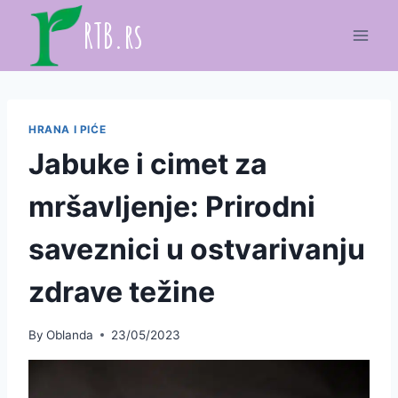
Skip
RTB.rs
to
content
HRANA I PIĆE
Jabuke i cimet za
mršavljenje: Prirodni
saveznici u ostvarivanju
zdrave težine
By
Oblanda
23/05/2023