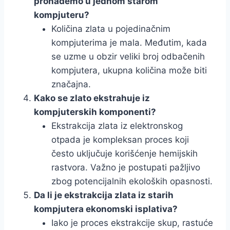
pronađemo u jednom starom
kompjuteru?
Količina zlata u pojedinačnim
kompjuterima je mala. Međutim, kada
se uzme u obzir veliki broj odbačenih
kompjutera, ukupna količina može biti
značajna.
Kako se zlato ekstrahuje iz
kompjuterskih komponenti?
Ekstrakcija zlata iz elektronskog
otpada je kompleksan proces koji
često uključuje korišćenje hemijskih
rastvora. Važno je postupati pažljivo
zbog potencijalnih ekoloških opasnosti.
Da li je ekstrakcija zlata iz starih
kompjutera ekonomski isplativa?
Iako je proces ekstrakcije skup, rastuće