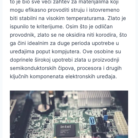
to je bio sve veći zahtev za materijalima koji
mogu efikasno provoditi struju i istovremeno
biti stabilni na visokim temperaturama. Zlato je
ispunilo te kriterijume. Osim što je odličan
provodnik, zlato se ne oksidira niti korodira, što
ga čini idealnim za duge perioda upotrebe u
uređajima poput kompjutera. Ove osobine su
doprinele širokoj upotrebi zlata u proizvodnji
semikonduktorskih čipova, procesora i drugih
ključnih komponenata elektronskih uređaja.