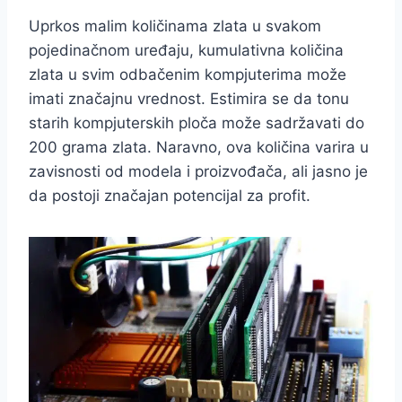
Uprkos malim količinama zlata u svakom
pojedinačnom uređaju, kumulativna količina
zlata u svim odbačenim kompjuterima može
imati značajnu vrednost. Estimira se da tonu
starih kompjuterskih ploča može sadržavati do
200 grama zlata. Naravno, ova količina varira u
zavisnosti od modela i proizvođača, ali jasno je
da postoji značajan potencijal za profit.