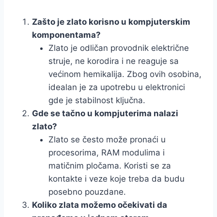
Zašto je zlato korisno u kompjuterskim
komponentama?
Zlato je odličan provodnik električne
struje, ne korodira i ne reaguje sa
većinom hemikalija. Zbog ovih osobina,
idealan je za upotrebu u elektronici
gde je stabilnost ključna.
Gde se tačno u kompjuterima nalazi
zlato?
Zlato se često može pronaći u
procesorima, RAM modulima i
matičnim pločama. Koristi se za
kontakte i veze koje treba da budu
posebno pouzdane.
Koliko zlata možemo očekivati da