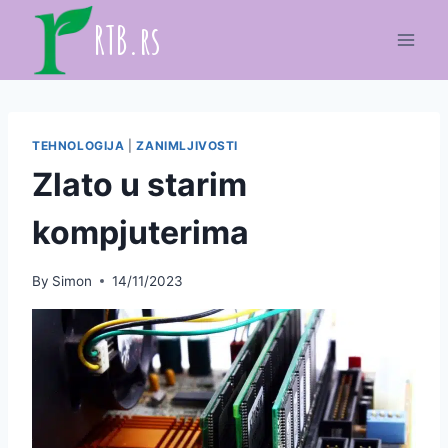
Skip
RTB.rs
to
content
TEHNOLOGIJA
|
ZANIMLJIVOSTI
Zlato u starim
kompjuterima
By
Simon
14/11/2023