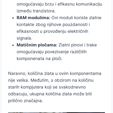
omogućavaju brzu i efikasnu komunikaciju
između tranzistora.
RAM modulima:
Ovi moduli koriste zlatne
kontakte zbog njihove pouzdanosti i
efikasnosti u provođenju električnih
signala.
Matičnim pločama:
Zlatni pinovi i trake
omogućavaju povezivanje različitih
komponenata na ploči.
Naravno, količina zlata u ovim komponentama
nije velika. Međutim, s obzirom na količinu
starih kompjutera koji se svakodnevno
odbacuju, ukupna količina zlata može biti
prilično značajna.