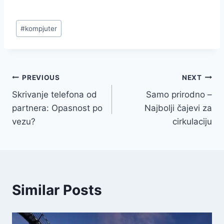
Post
#
kompjuter
Tags:
Navigacija
PREVIOUS
NEXT
Skrivanje telefona od
Samo prirodno –
članaka
partnera: Opasnost po
Najbolji čajevi za
vezu?
cirkulaciju
Similar Posts