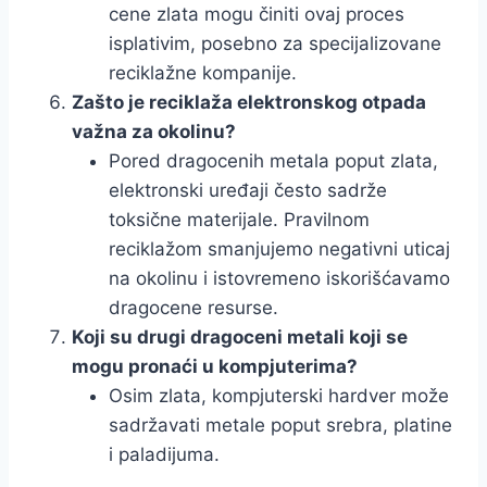
cene zlata mogu činiti ovaj proces
isplativim, posebno za specijalizovane
reciklažne kompanije.
Zašto je reciklaža elektronskog otpada
važna za okolinu?
Pored dragocenih metala poput zlata,
elektronski uređaji često sadrže
toksične materijale. Pravilnom
reciklažom smanjujemo negativni uticaj
na okolinu i istovremeno iskorišćavamo
dragocene resurse.
Koji su drugi dragoceni metali koji se
mogu pronaći u kompjuterima?
Osim zlata, kompjuterski hardver može
sadržavati metale poput srebra, platine
i paladijuma.