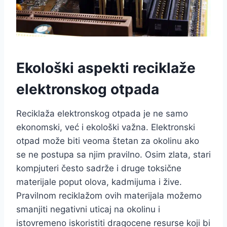
Ekološki aspekti reciklaže
elektronskog otpada
Reciklaža elektronskog otpada je ne samo
ekonomski, već i ekološki važna. Elektronski
otpad može biti veoma štetan za okolinu ako
se ne postupa sa njim pravilno. Osim zlata, stari
kompjuteri često sadrže i druge toksične
materijale poput olova, kadmijuma i žive.
Pravilnom reciklažom ovih materijala možemo
smanjiti negativni uticaj na okolinu i
istovremeno iskoristiti dragocene resurse koji bi