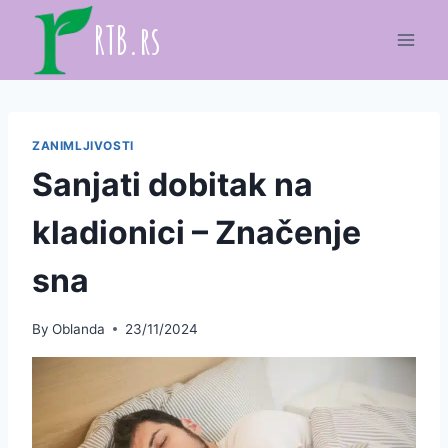
Skip
RTB.rs
to
content
ZANIMLJIVOSTI
Sanjati dobitak na
kladionici – Značenje
sna
By
Oblanda
23/11/2024