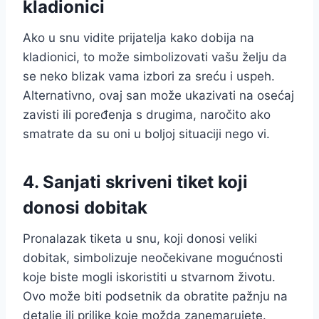
kladionici
Ako u snu vidite prijatelja kako dobija na
kladionici, to može simbolizovati vašu želju da
se neko blizak vama izbori za sreću i uspeh.
Alternativno, ovaj san može ukazivati na osećaj
zavisti ili poređenja s drugima, naročito ako
smatrate da su oni u boljoj situaciji nego vi.
4.
Sanjati skriveni tiket koji
donosi dobitak
Pronalazak tiketa u snu, koji donosi veliki
dobitak, simbolizuje neočekivane mogućnosti
koje biste mogli iskoristiti u stvarnom životu.
Ovo može biti podsetnik da obratite pažnju na
detalje ili prilike koje možda zanemarujete.