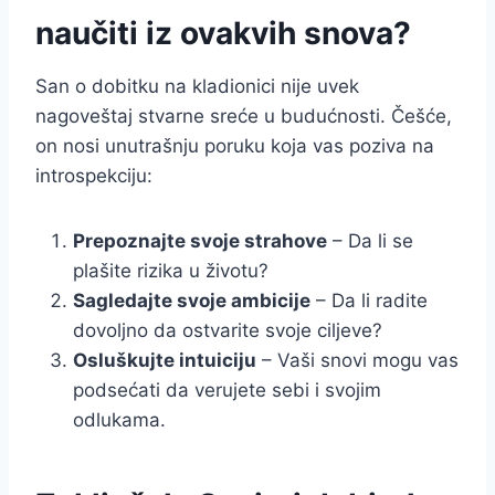
naučiti iz ovakvih snova?
San o dobitku na kladionici nije uvek
nagoveštaj stvarne sreće u budućnosti. Češće,
on nosi unutrašnju poruku koja vas poziva na
introspekciju:
Prepoznajte svoje strahove
– Da li se
plašite rizika u životu?
Sagledajte svoje ambicije
– Da li radite
dovoljno da ostvarite svoje ciljeve?
Osluškujte intuiciju
– Vaši snovi mogu vas
podsećati da verujete sebi i svojim
odlukama.