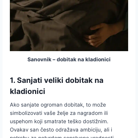
Sanovnik – dobitak na kladionici
1.
Sanjati veliki dobitak na
kladionici
Ako sanjate ogroman dobitak, to može
simbolizovati vaše želje za nagradom ili
uspehom koji smatrate teško dostižnim.
Ovakav san često odražava ambiciju, ali i
potrebu za potvrdom sopstvene vrednosti.