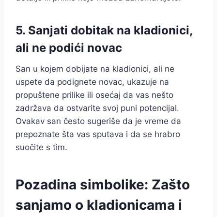
5.
Sanjati dobitak na kladionici,
ali ne podići novac
San u kojem dobijate na kladionici, ali ne
uspete da podignete novac, ukazuje na
propuštene prilike ili osećaj da vas nešto
zadržava da ostvarite svoj puni potencijal.
Ovakav san često sugeriše da je vreme da
prepoznate šta vas sputava i da se hrabro
suočite s tim.
Pozadina simbolike: Zašto
sanjamo o kladionicama i