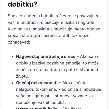
dobitku?
Snovi o klađenju i dobitku često se povezuju s
vašim unutrašnjim osećajem rizika i nagrade.
Kladionica u snovima simbolizuje mesto gde se
sreća i strategija susreću, a dobitak može
označavati:
Nagoveštaj unutrašnje sreće
– Ako san o
dobitku izaziva pozitivne emocije, to može
značiti da ste na dobrom putu u stvarnom
životu.
Osećaj neizvesnosti
– Ako osećate
nelagodu tokom sna, kladionica simbolizuje
vašu nesigurnost ili strahove vezane za
donošenje važnih odluka.
Odraz stvarnih želja
– Ako često