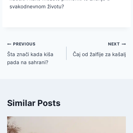
svakodnevnom životu?
Navigacija
PREVIOUS
NEXT
Šta znači kada kiša
Čaj od žalfije za kašalj
članaka
pada na sahrani?
Similar Posts