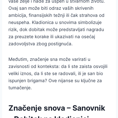
vaše želje i nade za uspeh u stvarnom životu.
Ovaj san može biti odraz vaših skrivenih
ambicija, finansijskih težnji ili čak strahova od
neuspeha. Kladionica u snovima simbolizuje
rizik, dok dobitak može predstavljati nagradu
za preuzete korake ili ukazivati na osećaj
zadovoljstva zbog postignuća.
Međutim, značenje sna može varirati u
zavisnosti od konteksta: da li ste zaista osvojili
veliki iznos, da li ste se radovali, ili je san bio
ispunjen brigama? Ove nijanse su ključne za
tumačenje.
Značenje snova – Sanovnik