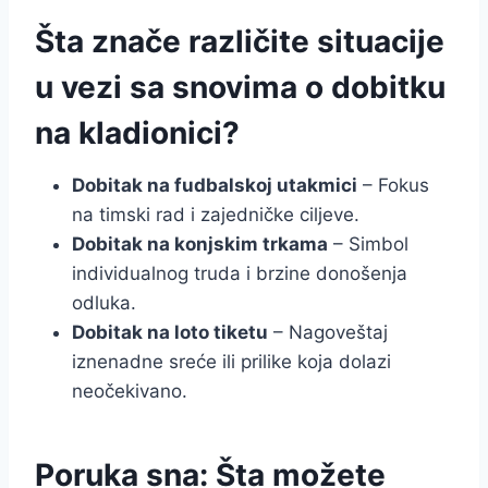
Šta znače različite situacije
u vezi sa snovima o dobitku
na kladionici?
Dobitak na fudbalskoj utakmici
– Fokus
na timski rad i zajedničke ciljeve.
Dobitak na konjskim trkama
– Simbol
individualnog truda i brzine donošenja
odluka.
Dobitak na loto tiketu
– Nagoveštaj
iznenadne sreće ili prilike koja dolazi
neočekivano.
Poruka sna: Šta možete