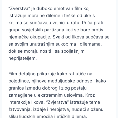
“Zverstva” je duboko emotivan film koji
istražuje moralne dileme i teške odluke s
kojima se suočavaju vojnici u ratu. Priča prati
grupu sovjetskih partizana koji se bore protiv
njemačke okupacije. Svaki od likova suočava se
sa svojim unutrašnjim sukobima i dilemama,
dok se moraju nositi i sa spoljašnjim
neprijateljem.
Film detaljno prikazuje kako rat utiče na
pojedince, njihove međuljudske odnose i kako
granice između dobrog i zlog postaju
zamagljene u ekstremnim uslovima. Kroz
interakcije likova, “Zvjerstva” istražuje teme
žrtvovanja, izdaje i herojstva, nudeći složenu
sliku ljudskih emocija i etičkih dilema.