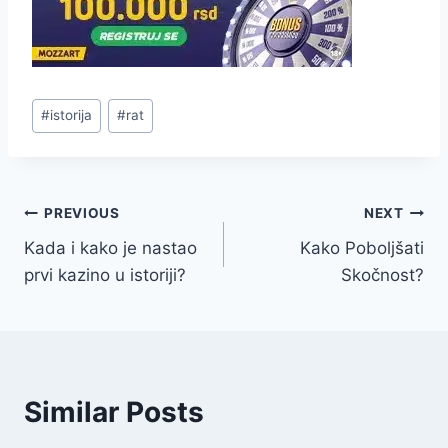
Post
#
istorija
#
rat
Tags:
Navigacija
PREVIOUS
NEXT
Kada i kako je nastao
Kako Poboljšati
članaka
prvi kazino u istoriji?
Skočnost?
Similar Posts