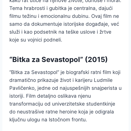
kako rat utiče na njihove živote, odnose i moral.
Tema hrabrosti i gubitka je centralna, dajući
filmu težinu i emocionalnu dubinu. Ovaj film ne
samo da dokumentuje istorijske događaje, već
služi i kao podsetnik na teške uslove i žrtve
koje su vojnici podneli.
“Bitka za Sevastopol” (2015)
“Bitka za Sevastopol” je biografski ratni film koji
dramatično prikazuje život i karijeru Ludmile
Pavličenko, jedne od najuspešnijih snajperista u
istoriji. Film detaljno oslikava njenu
transformaciju od univerzitetske studentkinje
do neustrašive ratne heroine koja je odigrala
ključnu ulogu na Istočnom frontu.