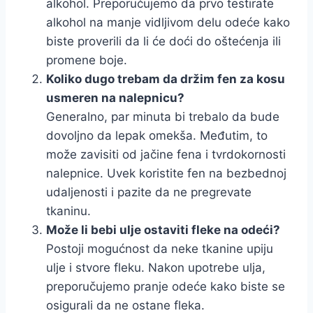
alkohol. Preporučujemo da prvo testirate
alkohol na manje vidljivom delu odeće kako
biste proverili da li će doći do oštećenja ili
promene boje.
Koliko dugo trebam da držim fen za kosu
usmeren na nalepnicu?
Generalno, par minuta bi trebalo da bude
dovoljno da lepak omekša. Međutim, to
može zavisiti od jačine fena i tvrdokornosti
nalepnice. Uvek koristite fen na bezbednoj
udaljenosti i pazite da ne pregrevate
tkaninu.
Može li bebi ulje ostaviti fleke na odeći?
Postoji mogućnost da neke tkanine upiju
ulje i stvore fleku. Nakon upotrebe ulja,
preporučujemo pranje odeće kako biste se
osigurali da ne ostane fleka.