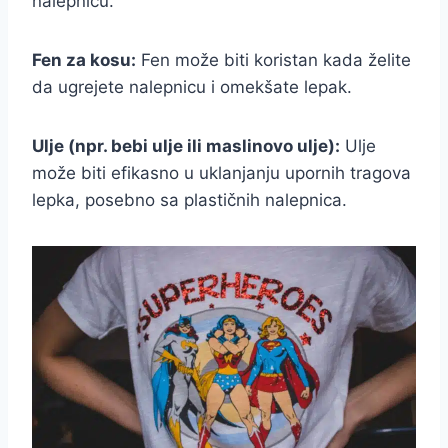
nalepnicu.
Fen za kosu:
Fen može biti koristan kada želite
da ugrejete nalepnicu i omekšate lepak.
Ulje (npr. bebi ulje ili maslinovo ulje):
Ulje
može biti efikasno u uklanjanju upornih tragova
lepka, posebno sa plastičnih nalepnica.