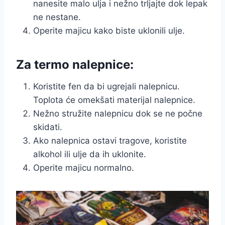
nanesite malo ulja i nežno trljajte dok lepak
ne nestane.
Operite majicu kako biste uklonili ulje.
Za termo nalepnice:
Koristite fen da bi ugrejali nalepnicu.
Toplota će omekšati materijal nalepnice.
Nežno stružite nalepnicu dok se ne počne
skidati.
Ako nalepnica ostavi tragove, koristite
alkohol ili ulje da ih uklonite.
Operite majicu normalno.