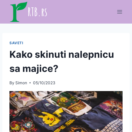
Skip
RTB.rs
to
content
SAVETI
Kako skinuti nalepnicu
sa majice?
By
Simon
05/10/2023