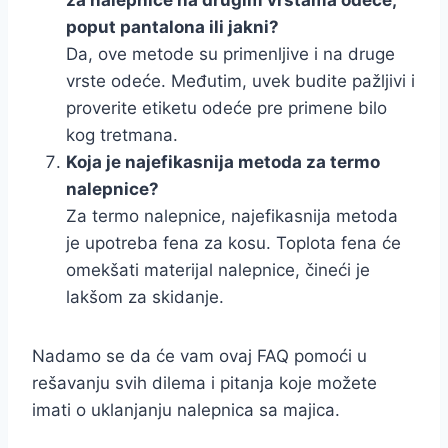
za nalepnice na drugim vrstama odeće,
poput pantalona ili jakni?
Da, ove metode su primenljive i na druge
vrste odeće. Međutim, uvek budite pažljivi i
proverite etiketu odeće pre primene bilo
kog tretmana.
Koja je najefikasnija metoda za termo
nalepnice?
Za termo nalepnice, najefikasnija metoda
je upotreba fena za kosu. Toplota fena će
omekšati materijal nalepnice, čineći je
lakšom za skidanje.
Nadamo se da će vam ovaj FAQ pomoći u
rešavanju svih dilema i pitanja koje možete
imati o uklanjanju nalepnica sa majica.