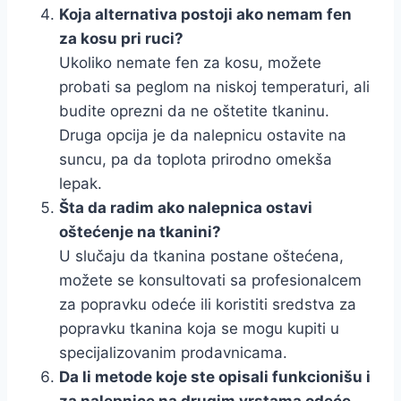
Koja alternativa postoji ako nemam fen
za kosu pri ruci?
Ukoliko nemate fen za kosu, možete
probati sa peglom na niskoj temperaturi, ali
budite oprezni da ne oštetite tkaninu.
Druga opcija je da nalepnicu ostavite na
suncu, pa da toplota prirodno omekša
lepak.
Šta da radim ako nalepnica ostavi
oštećenje na tkanini?
U slučaju da tkanina postane oštećena,
možete se konsultovati sa profesionalcem
za popravku odeće ili koristiti sredstva za
popravku tkanina koja se mogu kupiti u
specijalizovanim prodavnicama.
Da li metode koje ste opisali funkcionišu i