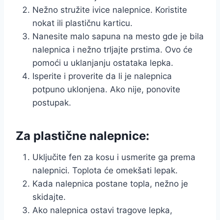
Nežno stružite ivice nalepnice. Koristite
nokat ili plastičnu karticu.
Nanesite malo sapuna na mesto gde je bila
nalepnica i nežno trljajte prstima. Ovo će
pomoći u uklanjanju ostataka lepka.
Isperite i proverite da li je nalepnica
potpuno uklonjena. Ako nije, ponovite
postupak.
Za plastične nalepnice:
Uključite fen za kosu i usmerite ga prema
nalepnici. Toplota će omekšati lepak.
Kada nalepnica postane topla, nežno je
skidajte.
Ako nalepnica ostavi tragove lepka,