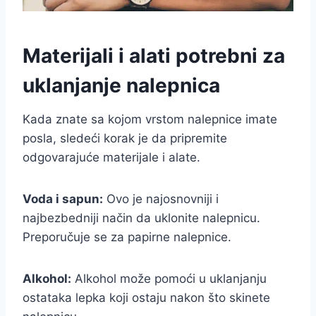
Materijali i alati potrebni za
uklanjanje nalepnica
Kada znate sa kojom vrstom nalepnice imate
posla, sledeći korak je da pripremite
odgovarajuće materijale i alate.
Voda i sapun:
Ovo je najosnovniji i
najbezbedniji način da uklonite nalepnicu.
Preporučuje se za papirne nalepnice.
Alkohol:
Alkohol može pomoći u uklanjanju
ostataka lepka koji ostaju nakon što skinete