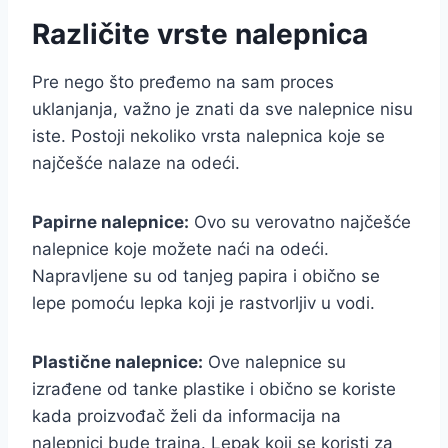
Različite vrste nalepnica
Pre nego što pređemo na sam proces
uklanjanja, važno je znati da sve nalepnice nisu
iste. Postoji nekoliko vrsta nalepnica koje se
najčešće nalaze na odeći.
Papirne nalepnice:
Ovo su verovatno najčešće
nalepnice koje možete naći na odeći.
Napravljene su od tanjeg papira i obično se
lepe pomoću lepka koji je rastvorljiv u vodi.
Plastične nalepnice:
Ove nalepnice su
izrađene od tanke plastike i obično se koriste
kada proizvođač želi da informacija na
nalepnici bude trajna. Lepak koji se koristi za