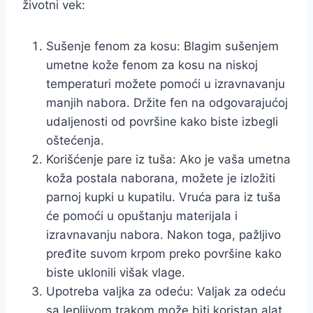
životni vek:
Sušenje fenom za kosu: Blagim sušenjem
umetne kože fenom za kosu na niskoj
temperaturi možete pomoći u izravnavanju
manjih nabora. Držite fen na odgovarajućoj
udaljenosti od površine kako biste izbegli
oštećenja.
Korišćenje pare iz tuša: Ako je vaša umetna
koža postala naborana, možete je izložiti
parnoj kupki u kupatilu. Vruća para iz tuša
će pomoći u opuštanju materijala i
izravnavanju nabora. Nakon toga, pažljivo
pređite suvom krpom preko površine kako
biste uklonili višak vlage.
Upotreba valjka za odeću: Valjak za odeću
sa lepljivom trakom može biti koristan alat