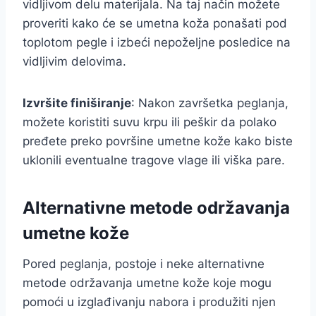
vidljivom delu materijala. Na taj način možete
proveriti kako će se umetna koža ponašati pod
toplotom pegle i izbeći nepoželjne posledice na
vidljivim delovima.
Izvršite finiširanje
: Nakon završetka peglanja,
možete koristiti suvu krpu ili peškir da polako
pređete preko površine umetne kože kako biste
uklonili eventualne tragove vlage ili viška pare.
Alternativne metode održavanja
umetne kože
Pored peglanja, postoje i neke alternativne
metode održavanja umetne kože koje mogu
pomoći u izglađivanju nabora i produžiti njen