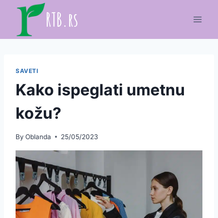
Skip
RTB.rs
to
content
SAVETI
Kako ispeglati umetnu
kožu?
By
Oblanda
25/05/2023