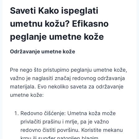
Saveti Kako ispeglati
umetnu kožu? Efikasno
peglanje umetne kože
Održavanje umetne kože
Pre nego što pristupimo peglanju umetne kože,
važno je naglasiti značaj redovnog održavanja
materijala. Evo nekoliko saveta za održavanje
umetne kože:
Redovno čišćenje: Umetna koža može
privlačiti prašinu i mrlje, pa je važno
redovno čistiti površinu. Koristite mekanu
krpu ili sunđer natopljen blagim