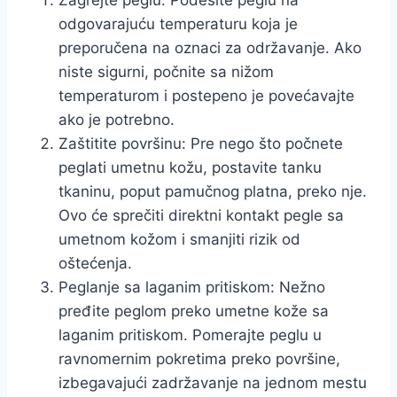
odgovarajuću temperaturu koja je
preporučena na oznaci za održavanje. Ako
niste sigurni, počnite sa nižom
temperaturom i postepeno je povećavajte
ako je potrebno.
Zaštitite površinu: Pre nego što počnete
peglati umetnu kožu, postavite tanku
tkaninu, poput pamučnog platna, preko nje.
Ovo će sprečiti direktni kontakt pegle sa
umetnom kožom i smanjiti rizik od
oštećenja.
Peglanje sa laganim pritiskom: Nežno
pređite peglom preko umetne kože sa
laganim pritiskom. Pomerajte peglu u
ravnomernim pokretima preko površine,
izbegavajući zadržavanje na jednom mestu