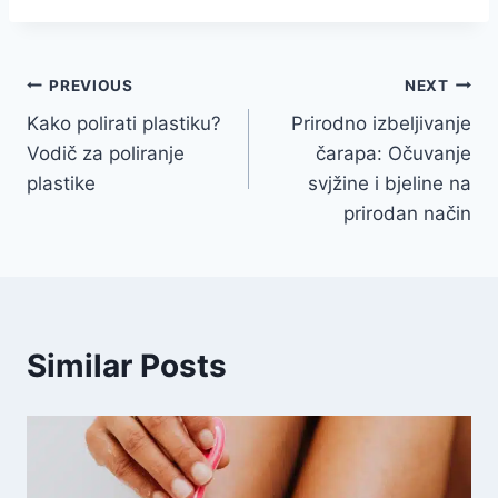
Navigacija
PREVIOUS
NEXT
Kako polirati plastiku?
Prirodno izbeljivanje
članaka
Vodič za poliranje
čarapa: Očuvanje
plastike
svjžine i bjeline na
prirodan način
Similar Posts