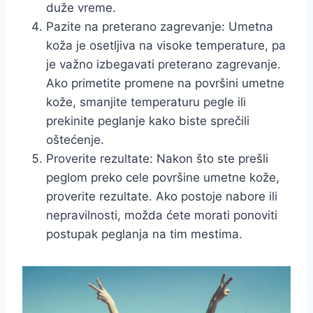
duže vreme.
Pazite na preterano zagrevanje: Umetna
koža je osetljiva na visoke temperature, pa
je važno izbegavati preterano zagrevanje.
Ako primetite promene na površini umetne
kože, smanjite temperaturu pegle ili
prekinite peglanje kako biste sprečili
oštećenje.
Proverite rezultate: Nakon što ste prešli
peglom preko cele površine umetne kože,
proverite rezultate. Ako postoje nabore ili
nepravilnosti, možda ćete morati ponoviti
postupak peglanja na tim mestima.