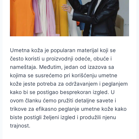
Umetna koža je popularan materijal koji se
često koristi u proizvodnji odeće, obuće i
nameštaja. Međutim, jedan od izazova sa
kojima se susrećemo pri korišćenju umetne
kože jeste potreba za održavanjem i peglanjem
kako bi se postigao besprekoran izgled. U
ovom članku ćemo pružiti detaljne savete i
trikove za efikasno peglanje umetne kože kako
biste postigli željeni izgled i produžili njenu
trajnost.