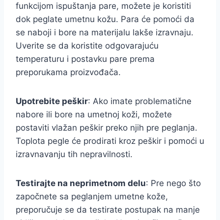
funkcijom ispuštanja pare, možete je koristiti
dok peglate umetnu kožu. Para će pomoći da
se naboji i bore na materijalu lakše izravnaju.
Uverite se da koristite odgovarajuću
temperaturu i postavku pare prema
preporukama proizvođača.
Upotrebite peškir
: Ako imate problematične
nabore ili bore na umetnoj koži, možete
postaviti vlažan peškir preko njih pre peglanja.
Toplota pegle će prodirati kroz peškir i pomoći u
izravnavanju tih nepravilnosti.
Testirajte na neprimetnom delu
: Pre nego što
započnete sa peglanjem umetne kože,
preporučuje se da testirate postupak na manje