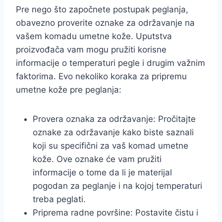
Pre nego što započnete postupak peglanja,
obavezno proverite oznake za održavanje na
vašem komadu umetne kože. Uputstva
proizvođača vam mogu pružiti korisne
informacije o temperaturi pegle i drugim važnim
faktorima. Evo nekoliko koraka za pripremu
umetne kože pre peglanja:
Provera oznaka za održavanje: Pročitajte
oznake za održavanje kako biste saznali
koji su specifični za vaš komad umetne
kože. Ove oznake će vam pružiti
informacije o tome da li je materijal
pogodan za peglanje i na kojoj temperaturi
treba peglati.
Priprema radne površine: Postavite čistu i