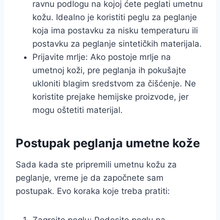
ravnu podlogu na kojoj ćete peglati umetnu
kožu. Idealno je koristiti peglu za peglanje
koja ima postavku za nisku temperaturu ili
postavku za peglanje sintetičkih materijala.
Prijavite mrlje: Ako postoje mrlje na
umetnoj koži, pre peglanja ih pokušajte
ukloniti blagim sredstvom za čišćenje. Ne
koristite prejake hemijske proizvode, jer
mogu oštetiti materijal.
Postupak peglanja umetne kože
Sada kada ste pripremili umetnu kožu za
peglanje, vreme je da započnete sam
postupak. Evo koraka koje treba pratiti:
Zagrejte peglu: Podesite peglu na