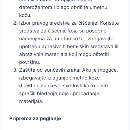
deterdžentom i blago obrišite umetnu
kožu.
Izbor pravog sredstva za čišćenje: Koristite
sredstva za čišćenje koja su posebno
namenjena za umetnu kožu. Izbegavajte
upotrebu agresivnih hemijskih sredstava ili
abrazivnih materijala koji mogu oštetiti
površinu.
Zaštita od sunčevih zraka: Ako je moguće,
izbegavajte izlaganje umetne kože
direktnoj sunčevoj svetlosti kako biste
sprečili bleđenje boje i propadanje
materijala.
Priprema za peglanje