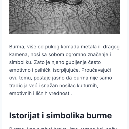
Burma, više od pukog komada metala ili dragog
kamena, nosi sa sobom ogromno značenje i
simboliku. Zato je njeno gubljenje često
emotivno i psihički iscrpljujuće. Proučavajući
ovu temu, postaje jasno da burma nije samo
tradicija već i snažan nosilac kulturnih,
emotivnih i ličnih vrednosti.
Istorijat i simbolika burme