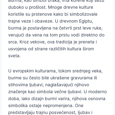
Burma, kao simbol braka, ima korene koji sežu
duboko u prošlost. Mnoge drevne kulture
koristile su prstenove kako bi simbolizovale
trajne veze i obaveze. U drevnom Egiptu,
burma je postavljena na četvrti prst leve ruke,
verujući da vena na tom prstu vodi direktno do
srca. Kroz vekove, ova tradicija je preneta i
usvojena od strane različitih kultura širom
sveta.
U evropskim kulturama, tokom srednjeg veka,
burme su često bile ukrašene gravurama ili
stihovima ljubavi, naglašavajući njihovo
značenje kao simbola večne ljubavi. U moderno
doba, iako dizajn burmi varira, njihova osnovna
simbolika ostaje nepromenjena. One
predstavljaju trajnu posvećenost, ljubav i