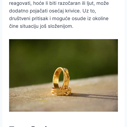
reagovati, hoće li biti razočaran ili ljut, može
dodatno pojačati osećaj krivice. Uz to,
društveni pritisak i moguće osude iz okoline
čine situaciju još složenijom.