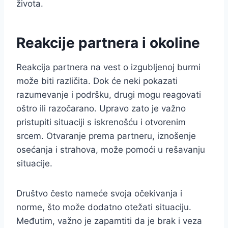
života.
Reakcije partnera i okoline
Reakcija partnera na vest o izgubljenoj burmi
može biti različita. Dok će neki pokazati
razumevanje i podršku, drugi mogu reagovati
oštro ili razočarano. Upravo zato je važno
pristupiti situaciji s iskrenošću i otvorenim
srcem. Otvaranje prema partneru, iznošenje
osećanja i strahova, može pomoći u rešavanju
situacije.
Društvo često nameće svoja očekivanja i
norme, što može dodatno otežati situaciju.
Međutim, važno je zapamtiti da je brak i veza