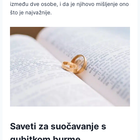
između dve osobe, i da je njihovo mišljenje ono
što je najvažnije.
Saveti za suočavanje s
gubitkom burme