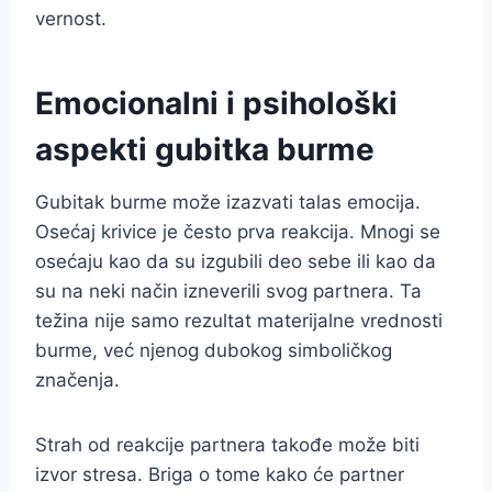
vernost.
Emocionalni i psihološki
aspekti gubitka burme
Gubitak burme može izazvati talas emocija.
Osećaj krivice je često prva reakcija. Mnogi se
osećaju kao da su izgubili deo sebe ili kao da
su na neki način izneverili svog partnera. Ta
težina nije samo rezultat materijalne vrednosti
burme, već njenog dubokog simboličkog
značenja.
Strah od reakcije partnera takođe može biti
izvor stresa. Briga o tome kako će partner