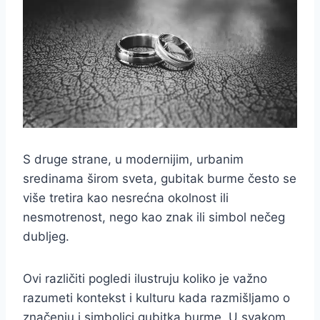
S druge strane, u modernijim, urbanim
sredinama širom sveta, gubitak burme često se
više tretira kao nesrećna okolnost ili
nesmotrenost, nego kao znak ili simbol nečeg
dubljeg.
Ovi različiti pogledi ilustruju koliko je važno
razumeti kontekst i kulturu kada razmišljamo o
značenju i simbolici gubitka burme. U svakom