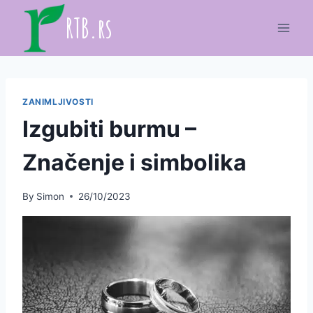
Skip
RTB.rs
to
content
ZANIMLJIVOSTI
Izgubiti burmu –
Značenje i simbolika
By
Simon
26/10/2023