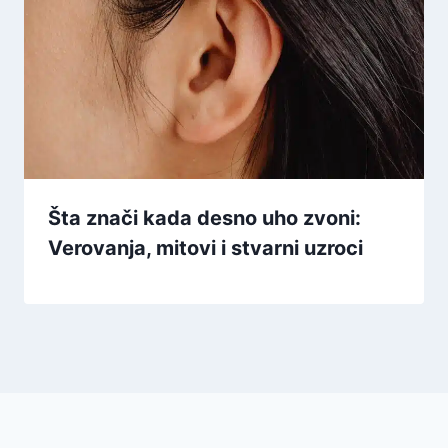
Šta znači kada desno uho zvoni:
Verovanja, mitovi i stvarni uzroci