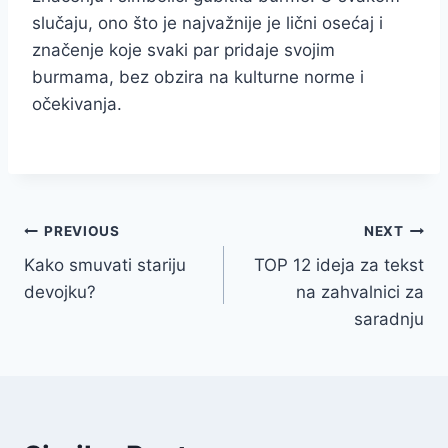
slučaju, ono što je najvažnije je lični osećaj i
značenje koje svaki par pridaje svojim
burmama, bez obzira na kulturne norme i
očekivanja.
Navigacija
PREVIOUS
NEXT
Kako smuvati stariju
TOP 12 ideja za tekst
članaka
devojku?
na zahvalnici za
saradnju