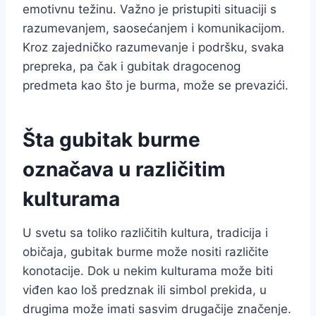
emotivnu težinu. Važno je pristupiti situaciji s
razumevanjem, saosećanjem i komunikacijom.
Kroz zajedničko razumevanje i podršku, svaka
prepreka, pa čak i gubitak dragocenog
predmeta kao što je burma, može se prevazići.
Šta gubitak burme
označava u različitim
kulturama
U svetu sa toliko različitih kultura, tradicija i
običaja, gubitak burme može nositi različite
konotacije. Dok u nekim kulturama može biti
viđen kao loš predznak ili simbol prekida, u
drugima može imati sasvim drugačije značenje.