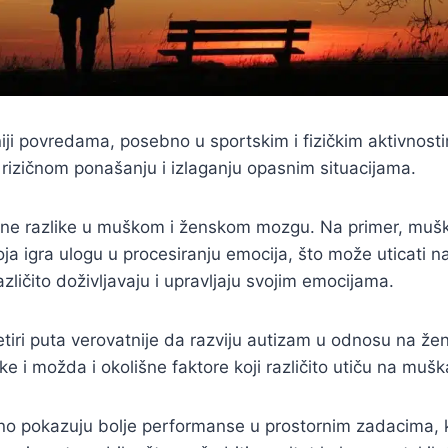
iji povredama, posebno u sportskim i fizičkim aktivnos
 rizičnom ponašanju i izlaganju opasnim situacijama.
alne razlike u muškom i ženskom mozgu. Na primer, mušk
ja igra ulogu u procesiranju emocija, što može uticati n
zličito doživljavaju i upravljaju svojim emocijama.
iri puta verovatnije da razviju autizam u odnosu na že
e i možda i okolišne faktore koji različito utiču na mušk
no pokazuju bolje performanse u prostornim zadacima, k