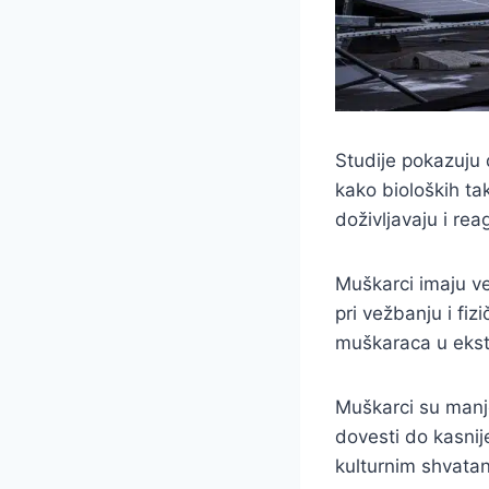
Studije pokazuju 
kako bioloških tak
doživljavaju i rea
Muškarci imaju v
pri vežbanju i fi
muškaraca u eks
Muškarci su manj
dovesti do kasnij
kulturnim shvatan