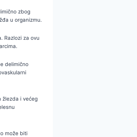
limično zbog
ožđa u organizmu.
a. Razlozi za ovu
karcima.
je delimično
ovaskularni
h žlezda i većeg
elesnu
to može biti