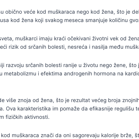
u obično veće kod muškaraca nego kod žena, što je de
lusa kod žena koji svakog meseca smanjuje količinu gv
sveta, muškarci imaju kraći očekivani životni vek od žen
veći rizik od srčanih bolesti, nesreća i nasilja među muš
ji razvoju srčanih bolesti ranije u životu nego žene, što 
a u metabolizmu i efektima androgenih hormona na kardi
e više znoja od žena, što je rezultat većeg broja znojni
a. Ova karakteristika im pomaže da efikasnije regulišu t
 fizičkih aktivnosti.
kod muškaraca znači da oni sagorevaju kalorije brže, š