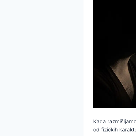
Kada razmišljamo
od fizičkih karak