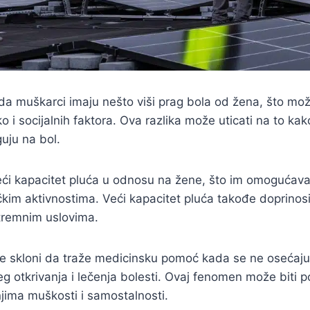
da muškarci imaju nešto viši prag bola od žena, što može
o i socijalnih faktora. Ova razlika može uticati na to ka
guju na bol.
eći kapacitet pluća u odnosu na žene, što im omogućava
zičkim aktivnostima. Veći kapacitet pluća takođe doprino
tremnim uslovima.
e skloni da traže medicinsku pomoć kada se ne osećaj
eg otkrivanja i lečenja bolesti. Ovaj fenomen može biti 
jima muškosti i samostalnosti.