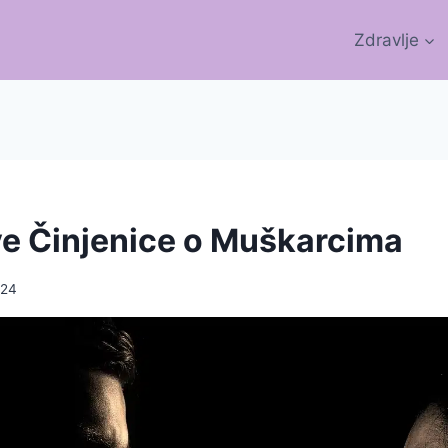
Zdravlje
ve Činjenice o Muškarcima
024