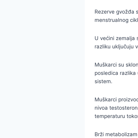
Rezerve gvožđa s
menstrualnog cik
U većini zemalja 
razliku uključuju 
Muškarci su skloni
posledica razlik
sistem.
Muškarci proizvod
nivoa testosteron
temperaturu tokom
Brži metabolizam 