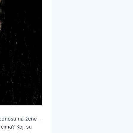
 odnosu na žene –
rcima? Koji su