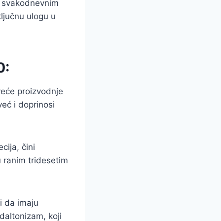
 u svakodnevnim
ljučnu ulogu u
0:
veće proizvodnje
eć i doprinosi
ija, čini
 ranim tridesetim
i da imaju
daltonizam, koji