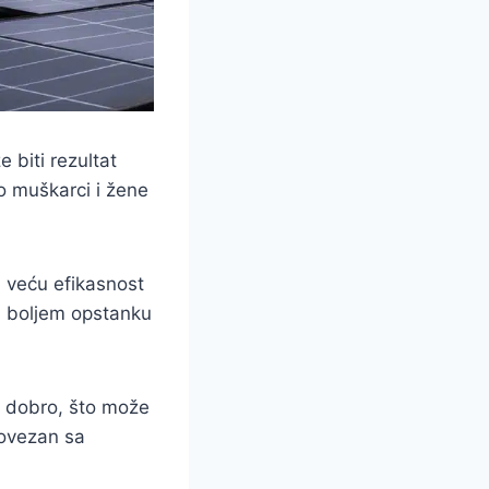
 biti rezultat
ko muškarci i žene
 veću efikasnost
si boljem opstanku
u dobro, što može
povezan sa