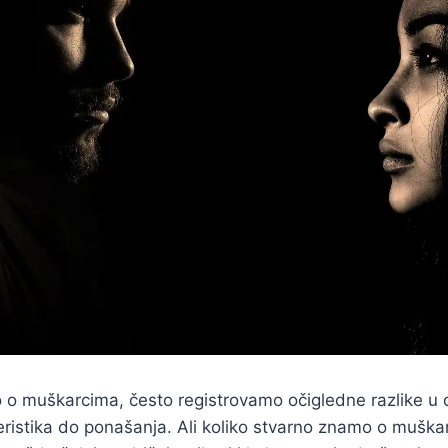
 o muškarcima, često registrovamo očigledne razlike u
teristika do ponašanja. Ali koliko stvarno znamo o muška