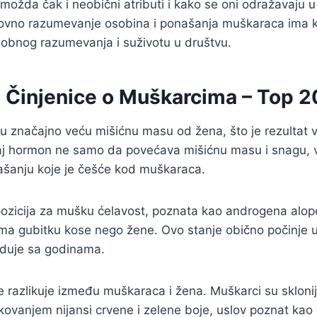
i, možda čak i neobični atributi i kako se oni odražavaju
ovno razumevanje osobina i ponašanja muškaraca ima k
bnog razumevanja i suživotu u društvu.
e Činjenice o Muškarcima – Top 2
u značajno veću mišićnu masu od žena, što je rezultat 
aj hormon ne samo da povećava mišićnu masu i snagu, v
ašanju koje je češće kod muškaraca.
zicija za mušku ćelavost, poznata kao androgena alopec
ma gubitku kose nego žene. Ovo stanje obično počinje u
duje sa godinama.
e razlikuje između muškaraca i žena. Muškarci su sklonij
kovanjem nijansi crvene i zelene boje, uslov poznat kao 