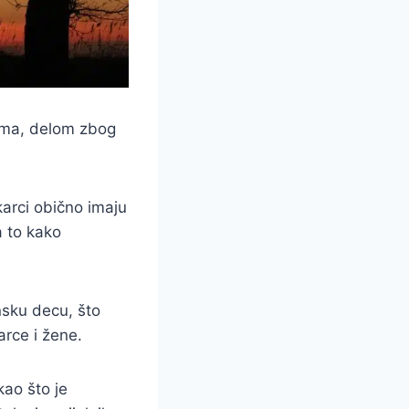
tima, delom zbog
arci obično imaju
a to kako
nsku decu, što
arce i žene.
ao što je