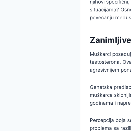
njihovi specifičn
situacijama? Osn
povećanju međuso
Zanimljiv
Muškarci poseduj
testosterona. Ov
agresivnijem pon
Genetska predispo
muškarce skloniji
godinama i napre
Percepcija boja s
problema sa razli