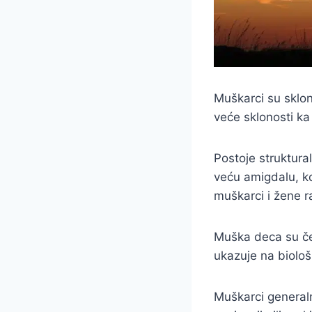
Muškarci su sklon
veće sklonosti ka
Postoje struktur
veću amigdalu, ko
muškarci i žene ra
Muška deca su čet
ukazuje na biološk
Muškarci general