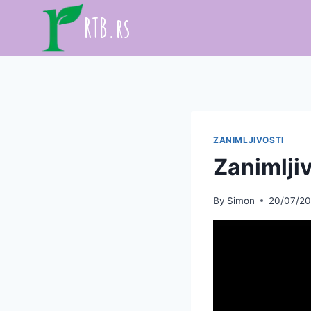
Skip
RTB.rs
to
content
ZANIMLJIVOSTI
Zanimlji
By
Simon
20/07/2