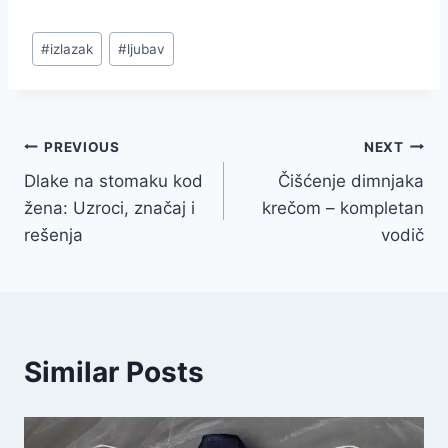
Post
#
izlazak
#
ljubav
Tags:
Navigacija
PREVIOUS
NEXT
Dlake na stomaku kod
Čišćenje dimnjaka
članaka
žena: Uzroci, značaj i
krečom – kompletan
rešenja
vodič
Similar Posts