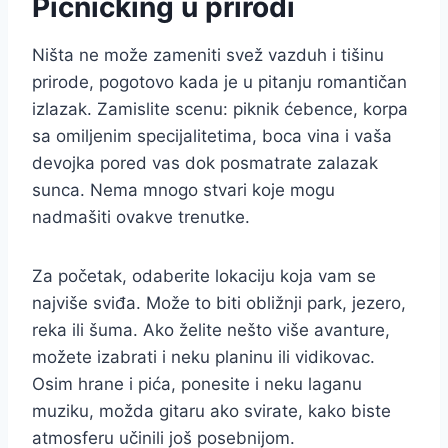
Picnicking u prirodi
Ništa ne može zameniti svež vazduh i tišinu
prirode, pogotovo kada je u pitanju romantičan
izlazak. Zamislite scenu: piknik ćebence, korpa
sa omiljenim specijalitetima, boca vina i vaša
devojka pored vas dok posmatrate zalazak
sunca. Nema mnogo stvari koje mogu
nadmašiti ovakve trenutke.
Za početak, odaberite lokaciju koja vam se
najviše sviđa. Može to biti obližnji park, jezero,
reka ili šuma. Ako želite nešto više avanture,
možete izabrati i neku planinu ili vidikovac.
Osim hrane i pića, ponesite i neku laganu
muziku, možda gitaru ako svirate, kako biste
atmosferu učinili još posebnijom.