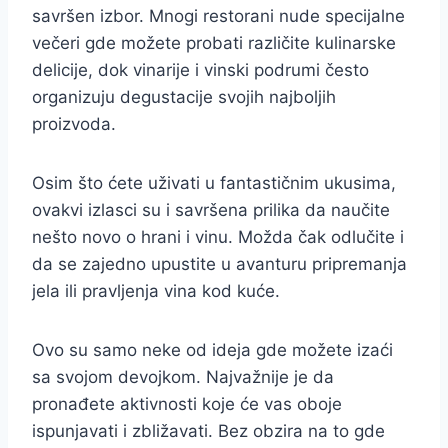
savršen izbor. Mnogi restorani nude specijalne
večeri gde možete probati različite kulinarske
delicije, dok vinarije i vinski podrumi često
organizuju degustacije svojih najboljih
proizvoda.
Osim što ćete uživati u fantastičnim ukusima,
ovakvi izlasci su i savršena prilika da naučite
nešto novo o hrani i vinu. Možda čak odlučite i
da se zajedno upustite u avanturu pripremanja
jela ili pravljenja vina kod kuće.
Ovo su samo neke od ideja gde možete izaći
sa svojom devojkom. Najvažnije je da
pronađete aktivnosti koje će vas oboje
ispunjavati i zbližavati. Bez obzira na to gde