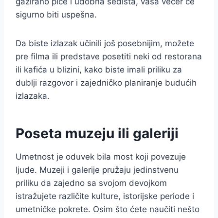
gazirano piće i udobna sedišta, vaša večer će
sigurno biti uspešna.
Da biste izlazak učinili još posebnijim, možete
pre filma ili predstave posetiti neki od restorana
ili kafića u blizini, kako biste imali priliku za
dublji razgovor i zajedničko planiranje budućih
izlazaka.
Poseta muzeju ili galeriji
Umetnost je oduvek bila most koji povezuje
ljude. Muzeji i galerije pružaju jedinstvenu
priliku da zajedno sa svojom devojkom
istražujete različite kulture, istorijske periode i
umetničke pokrete. Osim što ćete naučiti nešto