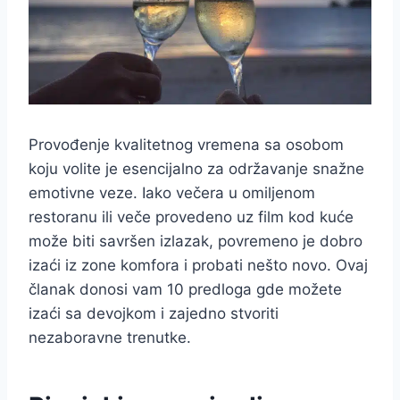
Provođenje kvalitetnog vremena sa osobom
koju volite je esencijalno za održavanje snažne
emotivne veze. Iako večera u omiljenom
restoranu ili veče provedeno uz film kod kuće
može biti savršen izlazak, povremeno je dobro
izaći iz zone komfora i probati nešto novo. Ovaj
članak donosi vam 10 predloga gde možete
izaći sa devojkom i zajedno stvoriti
nezaboravne trenutke.