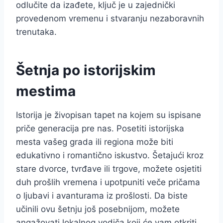
odlučite da izađete, ključ je u zajednički
provedenom vremenu i stvaranju nezaboravnih
trenutaka.
Šetnja po istorijskim
mestima
Istorija je živopisan tapet na kojem su ispisane
priče generacija pre nas. Posetiti istorijska
mesta vašeg grada ili regiona može biti
edukativno i romantično iskustvo. Šetajući kroz
stare dvorce, tvrđave ili trgove, možete osjetiti
duh prošlih vremena i upotpuniti veče pričama
o ljubavi i avanturama iz prošlosti. Da biste
učinili ovu šetnju još posebnijom, možete
angažovati lokalnog vodiča koji će vam otkriti