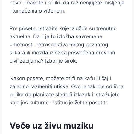
novo, imaćete i priliku da razmenjujete mišljenja
i tumačenja o viđenom.
Pre posete, istražite koje izložbe su trenutno
aktuelne. Da li je to izložba savremene
umetnosti, retrospektiva nekog poznatog
slikara ili možda izložba posvećena drevnim
civilizacijama? Izbor je širok.
Nakon posete, možete otići na kafu ili čaj i
zajedno razmeniti utiske. Ovo je takođe odlična
prilika da planirate sledeći izlazak i istražujete
koje još kulturne institucije želite posetiti.
Veče uz živu muziku