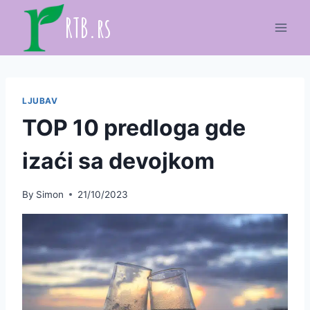
Skip
RTB.rs
to
content
LJUBAV
TOP 10 predloga gde
izaći sa devojkom
By
Simon
21/10/2023