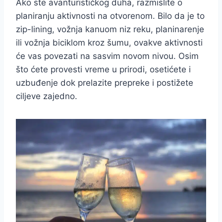
Ako ste avanturističkog duha, razmislite o
planiranju aktivnosti na otvorenom. Bilo da je to
zip-lining, vožnja kanuom niz reku, planinarenje
ili vožnja biciklom kroz šumu, ovakve aktivnosti
će vas povezati na sasvim novom nivou. Osim
što ćete provesti vreme u prirodi, osetićete i
uzbuđenje dok prelazite prepreke i postižete
ciljeve zajedno.