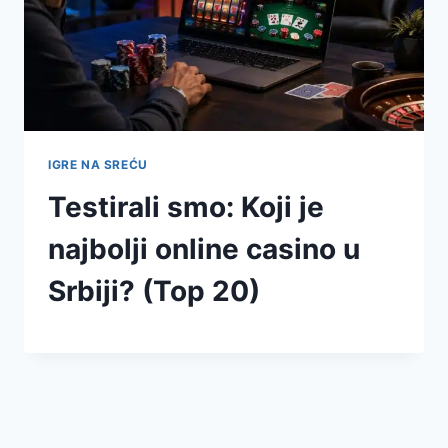
IGRE NA SREĆU
Testirali smo: Koji je
najbolji online casino u
Srbiji? (Top 20)