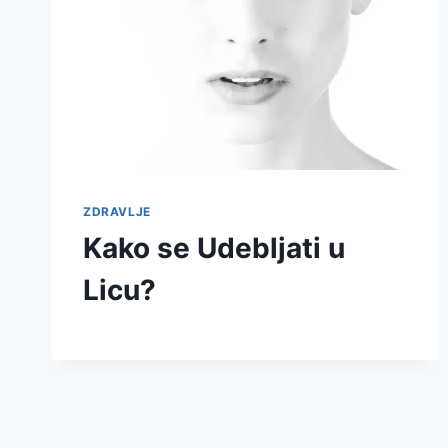
ZDRAVLJE
Kako se Udebljati u
Licu?