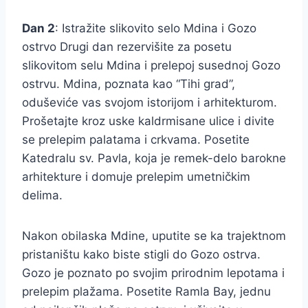
Dan 2
: Istražite slikovito selo Mdina i Gozo
ostrvo Drugi dan rezervišite za posetu
slikovitom selu Mdina i prelepoj susednoj Gozo
ostrvu. Mdina, poznata kao “Tihi grad”,
oduševiće vas svojom istorijom i arhitekturom.
Prošetajte kroz uske kaldrmisane ulice i divite
se prelepim palatama i crkvama. Posetite
Katedralu sv. Pavla, koja je remek-delo barokne
arhitekture i domuje prelepim umetničkim
delima.
Nakon obilaska Mdine, uputite se ka trajektnom
pristaništu kako biste stigli do Gozo ostrva.
Gozo je poznato po svojim prirodnim lepotama i
prelepim plažama. Posetite Ramla Bay, jednu