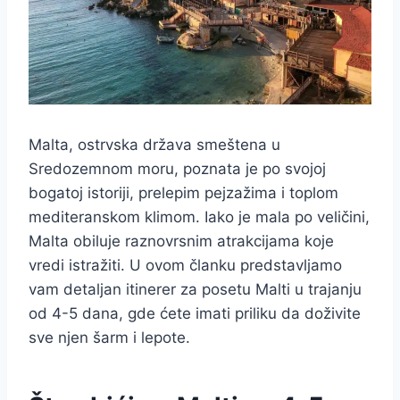
Malta, ostrvska država smeštena u
Sredozemnom moru, poznata je po svojoj
bogatoj istoriji, prelepim pejzažima i toplom
mediteranskom klimom. Iako je mala po veličini,
Malta obiluje raznovrsnim atrakcijama koje
vredi istražiti. U ovom članku predstavljamo
vam detaljan itinerer za posetu Malti u trajanju
od 4-5 dana, gde ćete imati priliku da doživite
sve njen šarm i lepote.