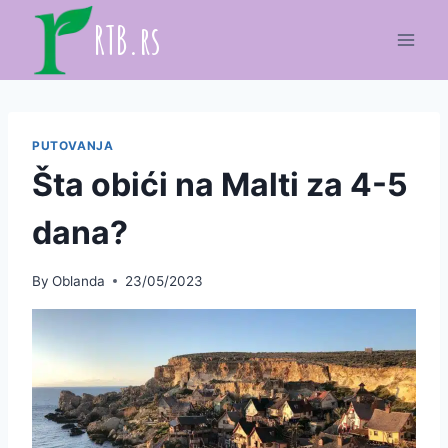
Skip
RTB.rs
to
content
PUTOVANJA
Šta obići na Malti za 4-5
dana?
By
Oblanda
23/05/2023