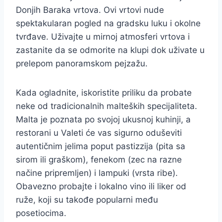
Donjih Baraka vrtova. Ovi vrtovi nude
spektakularan pogled na gradsku luku i okolne
tvrđave. Uživajte u mirnoj atmosferi vrtova i
zastanite da se odmorite na klupi dok uživate u
prelepom panoramskom pejzažu.
Kada ogladnite, iskoristite priliku da probate
neke od tradicionalnih malteških specijaliteta.
Malta je poznata po svojoj ukusnoj kuhinji, a
restorani u Valeti će vas sigurno oduševiti
autentičnim jelima poput pastizzija (pita sa
sirom ili graškom), fenekom (zec na razne
načine pripremljen) i lampuki (vrsta ribe).
Obavezno probajte i lokalno vino ili liker od
ruže, koji su takođe popularni među
posetiocima.