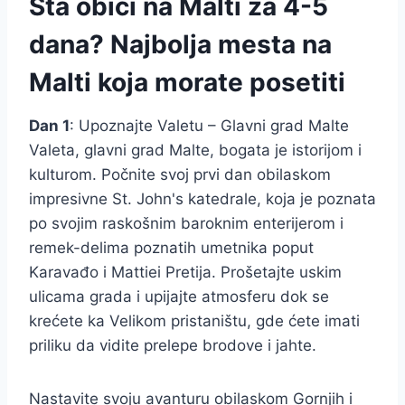
Šta obići na Malti za 4-5
dana? Najbolja mesta na
Malti koja morate posetiti
Dan 1
: Upoznajte Valetu – Glavni grad Malte
Valeta, glavni grad Malte, bogata je istorijom i
kulturom. Počnite svoj prvi dan obilaskom
impresivne St. John's katedrale, koja je poznata
po svojim raskošnim baroknim enterijerom i
remek-delima poznatih umetnika poput
Karavađo i Mattiei Pretija. Prošetajte uskim
ulicama grada i upijajte atmosferu dok se
krećete ka Velikom pristaništu, gde ćete imati
priliku da vidite prelepe brodove i jahte.
Nastavite svoju avanturu obilaskom Gornjih i