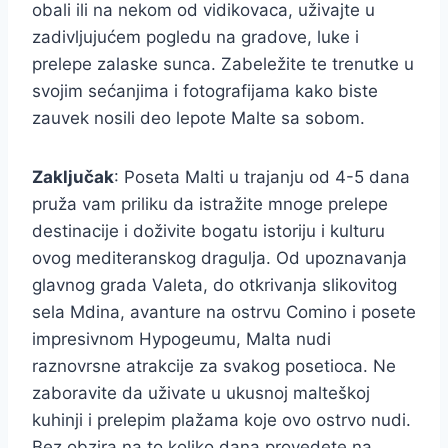
obali ili na nekom od vidikovaca, uživajte u
zadivljujućem pogledu na gradove, luke i
prelepe zalaske sunca. Zabeležite te trenutke u
svojim sećanjima i fotografijama kako biste
zauvek nosili deo lepote Malte sa sobom.
Zaključak
: Poseta Malti u trajanju od 4-5 dana
pruža vam priliku da istražite mnoge prelepe
destinacije i doživite bogatu istoriju i kulturu
ovog mediteranskog dragulja. Od upoznavanja
glavnog grada Valeta, do otkrivanja slikovitog
sela Mdina, avanture na ostrvu Comino i posete
impresivnom Hypogeumu, Malta nudi
raznovrsne atrakcije za svakog posetioca. Ne
zaboravite da uživate u ukusnoj malteškoj
kuhinji i prelepim plažama koje ovo ostrvo nudi.
Bez obzira na to koliko dana provedete na