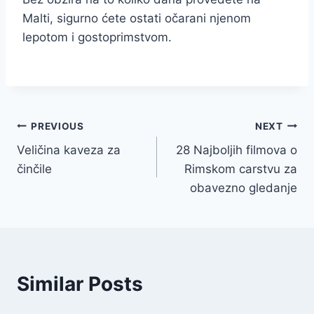
Malti, sigurno ćete ostati očarani njenom
lepotom i gostoprimstvom.
Navigacija
PREVIOUS
NEXT
Veličina kaveza za
28 Najboljih filmova o
članaka
činčile
Rimskom carstvu za
obavezno gledanje
Similar Posts