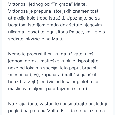
Vittoriosi, jednog od “Tri grada” Malte.
Vittoriosa je prepuna istorijskih znamenitosti i
atrakcija koje treba istražiti. Upoznajte se sa
bogatom istorijom grada dok šetate njegovim
ulicama i posetite Inquisitor's Palace, koji je bio
sedište inkvizicije na Malti.
Nemojte propustiti priliku da uživate u još
jednom obroku malteške kuhinje. Isprobajte
neke od lokalnih specijaliteta poput bragioli
(mesni nadjev), kapunata (maltiški gulaš) ili
hobz biz-zejt (sendvič od lokalnog hleba sa
maslinovim uljem, paradajzom i sirom).
Na kraju dana, zastanite i posmatrajte poslednji
pogled na prelepu Maltu. Bilo da se nalazite na