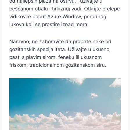
od najlepših plaža na ostrvu, i uživajte u
peščanom obalu i tirkiznoj vodi. Otkrijte prelepe
vidikovce poput Azure Window, prirodnog
lukova koji se prostire iznad mora.
Naravno, ne zaboravite da probate neke od
gozitanskih specijaliteta. Uživajte u ukusnoj
pasti s plavim sirom, feneku ili ukusnom
friskom, tradicionalnom gozitanskom siru.