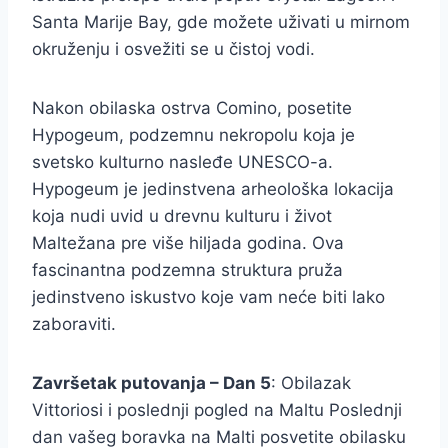
Santa Marije Bay, gde možete uživati u mirnom
okruženju i osvežiti se u čistoj vodi.
Nakon obilaska ostrva Comino, posetite
Hypogeum, podzemnu nekropolu koja je
svetsko kulturno nasleđe UNESCO-a.
Hypogeum je jedinstvena arheološka lokacija
koja nudi uvid u drevnu kulturu i život
Maltežana pre više hiljada godina. Ova
fascinantna podzemna struktura pruža
jedinstveno iskustvo koje vam neće biti lako
zaboraviti.
Završetak putovanja – Dan 5
: Obilazak
Vittoriosi i poslednji pogled na Maltu Poslednji
dan vašeg boravka na Malti posvetite obilasku