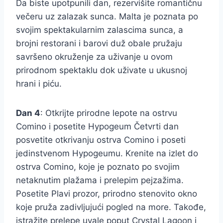
Da biste upotpunili dan, rezervišite romantičnu
večeru uz zalazak sunca. Malta je poznata po
svojim spektakularnim zalascima sunca, a
brojni restorani i barovi duž obale pružaju
savršeno okruženje za uživanje u ovom
prirodnom spektaklu dok uživate u ukusnoj
hrani i piću.
Dan 4
: Otkrijte prirodne lepote na ostrvu
Comino i posetite Hypogeum Četvrti dan
posvetite otkrivanju ostrva Comino i poseti
jedinstvenom Hypogeumu. Krenite na izlet do
ostrva Comino, koje je poznato po svojim
netaknutim plažama i prelepim pejzažima.
Posetite Plavi prozor, prirodno stenovito okno
koje pruža zadivljujući pogled na more. Takođe,
istražite prelepe uvale poput Crystal Lagoon i