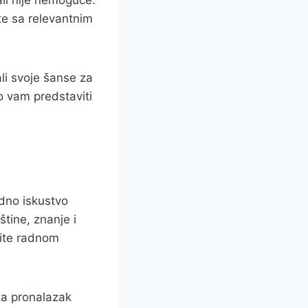
li nije nemoguće.
te sa relevantnim
li svoje šanse za
 vam predstaviti
adno iskustvo
tine, znanje i
dite radnom
za pronalazak