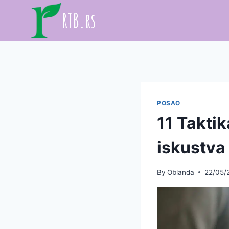
Skip
RTB.rs
to
content
POSAO
11 Takti
iskustva
By
Oblanda
22/05/