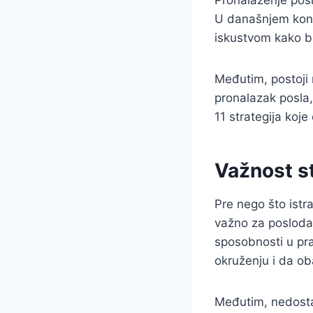
Pronalaženje posl
U današnjem konk
iskustvom kako bi
Međutim, postoji 
pronalazak posla
11 strategija koj
Važnost s
Pre nego što istr
važno za posloda
sposobnosti u pr
okruženju i da ob
Međutim, nedosta