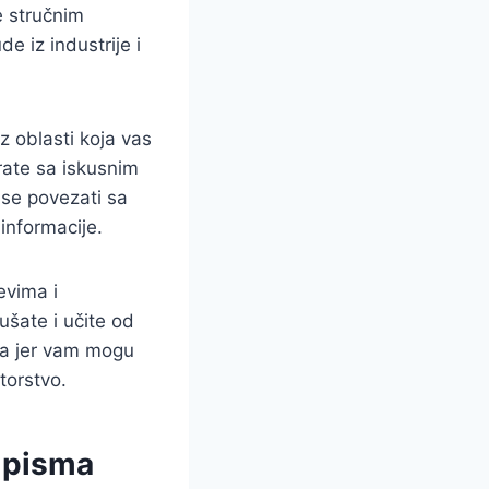
e stručnim
 iz industrije i
iz oblasti koja vas
rate sa iskusnim
 se povezati sa
 informacije.
evima i
ušate i učite od
sla jer vam mogu
torstvo.
 pisma