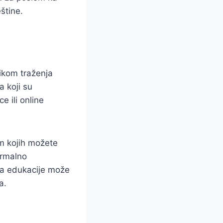
štine.
ikom traženja
a koji su
e ili online
em kojih možete
ormalno
sta edukacije može
a.