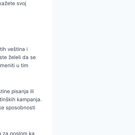
okažete svoj
ih veština i
ste želeli da se
imeniti u tim
ne pisanja ili
etinških kampanja.
čke sposobnosti
gu za poslom ka