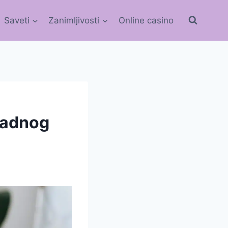
Saveti
Zanimljivosti
Online casino
 radnog