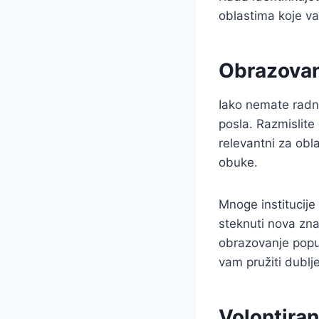
oblastima koje va
Obrazovan
Iako nemate radno
posla. Razmislite
relevantni za obla
obuke.
Mnoge institucije
steknuti nova zna
obrazovanje poput
vam pružiti dubl
Volontiran