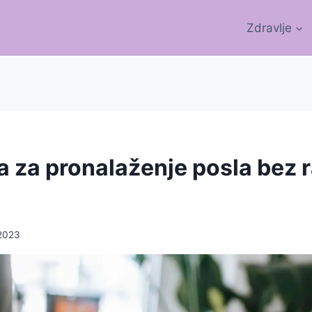
Zdravlje
ka za pronalaženje posla bez
2023