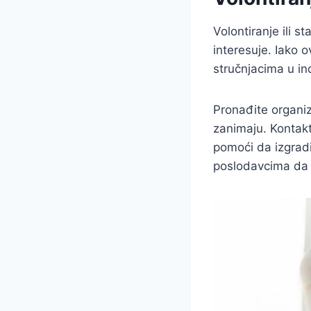
Volontiranje ili s
interesuje. Iako 
stručnjacima u in
Pronađite organiz
zanimaju. Kontakti
pomoći da izgradi
poslodavcima da s