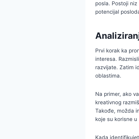
posla. Postoji ni
potencijal poslod
Analiziranj
Prvi korak ka pron
interesa. Razmisl
razvijate. Zatim i
oblastima.
Na primer, ako va
kreativnog razmiš
Takođe, možda im
koje su korisne u 
Kada identifikuje