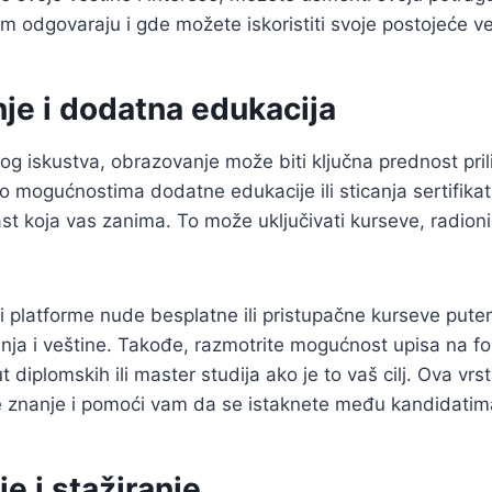
m odgovaraju i gde možete iskoristiti svoje postojeće ve
je i dodatna edukacija
g iskustva, obrazovanje može biti ključna prednost pril
 o mogućnostima dodatne edukacije ili sticanja sertifikat
st koja vas zanima. To može uključivati kurseve, radionic
 i platforme nude besplatne ili pristupačne kurseve put
nja i veštine. Takođe, razmotrite mogućnost upisa na f
 diplomskih ili master studija ako je to vaš cilj. Ova vr
je znanje i pomoći vam da se istaknete među kandidatim
je i stažiranje