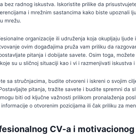
a bez radnog iskustva. Iskoristite prilike da prisustvujet
rencijama i mrežnim sastancima kako biste upoznali ljude
čnu mrežu.
esionalne organizacije ili udruženja koja okupljaju ljude 
stvovanje ovim događajima pruža vam priliku da razgova
postavljate pitanja i dobijate savete. Osim toga, možete
e su u sličnoj situaciji kao i vi i razmenjivati iskustva i
 sa stručnjacima, budite otvoreni i iskreni o svojim cilj
ostavljajte pitanja, tražite savete i budite spremni da sl
mogu biti od ključne važnosti prilikom pronalaženja po
 informacije o otvorenim pozicijama ili čak priliku za men
ofesionalnog CV-a i motivacionog