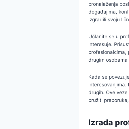
pronalaženja posl
događajima, konfe
izgradili svoju li
Učlanite se u prof
interesuje. Prisu
profesionalcima, 
drugim osobama koj
Kada se povezujete
interesovanjima. P
drugih. Ove veze 
pružiti preporuke,
Izrada pr