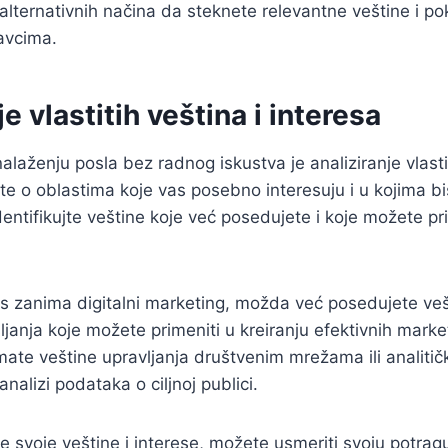
z alternativnih načina da steknete relevantne veštine i p
avcima.
e vlastitih veština i interesa
alaženju posla bez radnog iskustva je analiziranje vlastit
ite o oblastima koje vas posebno interesuju i u kojima bi
dentifikujte veštine koje već posedujete i koje možete pr
s zanima digitalni marketing, možda već posedujete vešti
ljanja koje možete primeniti u kreiranju efektivnih mark
ate veštine upravljanja društvenim mrežama ili analiti
analizi podataka o ciljnoj publici.
te svoje veštine i interese, možete usmeriti svoju potra