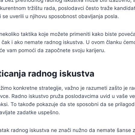
a bez prethodnog radnog iskustva može biti izazovno, a
urentnom tržištu rada, poslodavci često traže kandida
 se uverili u njihovu sposobnost obavljanja posla.
nekoliko taktika koje možete primeniti kako biste poveća
, čak i ako nemate radnog iskustva. U ovom članku ćemo
e će vam pomoći da započnete svoju karijeru.
ticanja radnog iskustva
ažimo konkretne strategije, važno je razumeti zašto je r
vce. Radno iskustvo pruža poslodavcima uvid u vaše veš
aksi. To takođe pokazuje da ste sposobni da se prilago
avljate zadatke uspešno.
tak radnog iskustva ne znači nužno da nemate šanse 