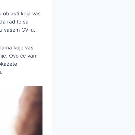
u oblasti koja vas
da radite sa
i u vašem CV-u.
emama koje vas
ranje. Ovo će vam
okažete
u.