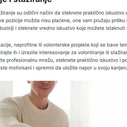
tažiranje su odlični načini da steknete praktično iskustvo 
ove pozicije možda nisu plaćene, one vam pružaju priliku 
dustriji i steknete vredno iskustvo koje možete istaknut
acije, neprofitne ili volonterske projekte koji se bave t
rajte ih i izrazite interesovanje za volontiranje ili staži
te profesionalnu mrežu, steknete praktično iskustvo i p
te motivisani i spremni da uložite napor u svoju karijer