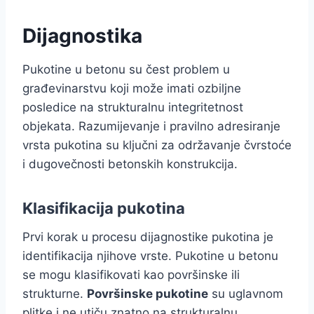
Dijagnostika
Pukotine u betonu su čest problem u
građevinarstvu koji može imati ozbiljne
posledice na strukturalnu integritetnost
objekata. Razumijevanje i pravilno adresiranje
vrsta pukotina su ključni za održavanje čvrstoće
i dugovečnosti betonskih konstrukcija.
Klasifikacija pukotina
Prvi korak u procesu dijagnostike pukotina je
identifikacija njihove vrste. Pukotine u betonu
se mogu klasifikovati kao površinske ili
strukturne.
Površinske pukotine
su uglavnom
plitke i ne utiču znatno na strukturalnu