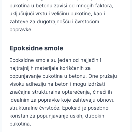
pukotina u betonu zavisi od mnogih faktora,
uključujući vrstu i veličinu pukotine, kao i
zahteve za dugotrajnošću i čvrstoćom
popravke.
Epoksidne smole
Epoksidne smole su jedan od najjačih i
najtrajnijih materijala korišćenih za
popunjavanje pukotina u betonu. One pružaju
visoku adheziju na beton i mogu izdržati
značajna strukturalna opterećenja, čineći ih
idealnim za popravke koje zahtevaju obnovu
strukturalne čvrstoće. Epoksid je posebno
koristan za popunjavanje uskih, dubokih
pukotina.