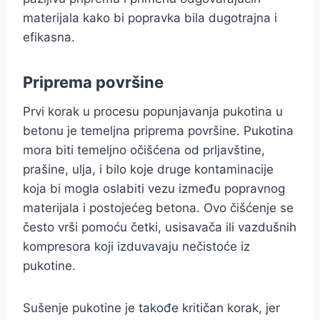
materijala kako bi popravka bila dugotrajna i
efikasna.
Priprema površine
Prvi korak u procesu popunjavanja pukotina u
betonu je temeljna priprema površine. Pukotina
mora biti temeljno očišćena od prljavštine,
prašine, ulja, i bilo koje druge kontaminacije
koja bi mogla oslabiti vezu između popravnog
materijala i postojećeg betona. Ovo čišćenje se
često vrši pomoću četki, usisavača ili vazdušnih
kompresora koji izduvavaju nečistoće iz
pukotine.
Sušenje pukotine je takođe kritičan korak, jer