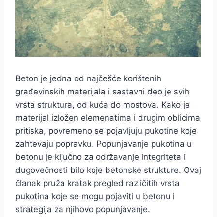
Beton je jedna od najčešće korištenih
građevinskih materijala i sastavni deo je svih
vrsta struktura, od kuća do mostova. Kako je
materijal izložen elemenatima i drugim oblicima
pritiska, povremeno se pojavljuju pukotine koje
zahtevaju popravku. Popunjavanje pukotina u
betonu je ključno za održavanje integriteta i
dugovečnosti bilo koje betonske strukture. Ovaj
članak pruža kratak pregled različitih vrsta
pukotina koje se mogu pojaviti u betonu i
strategija za njihovo popunjavanje.