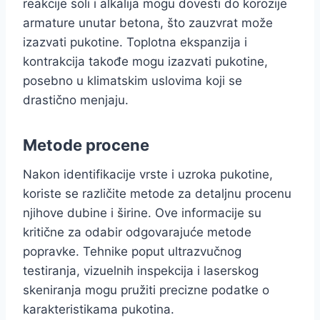
reakcije soli i alkalija mogu dovesti do korozije
armature unutar betona, što zauzvrat može
izazvati pukotine. Toplotna ekspanzija i
kontrakcija takođe mogu izazvati pukotine,
posebno u klimatskim uslovima koji se
drastično menjaju.
Metode procene
Nakon identifikacije vrste i uzroka pukotine,
koriste se različite metode za detaljnu procenu
njihove dubine i širine. Ove informacije su
kritične za odabir odgovarajuće metode
popravke. Tehnike poput ultrazvučnog
testiranja, vizuelnih inspekcija i laserskog
skeniranja mogu pružiti precizne podatke o
karakteristikama pukotina.