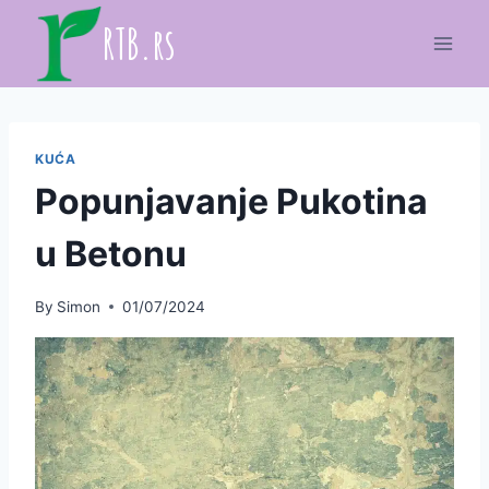
Skip
RTB.rs
to
content
KUĆA
Popunjavanje Pukotina
u Betonu
By
Simon
01/07/2024