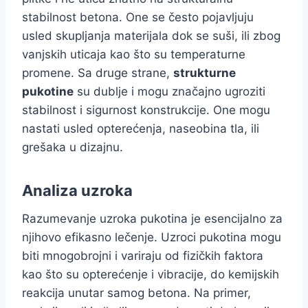
stabilnost betona. One se često pojavljuju
usled skupljanja materijala dok se suši, ili zbog
vanjskih uticaja kao što su temperaturne
promene. Sa druge strane,
strukturne
pukotine
su dublje i mogu značajno ugroziti
stabilnost i sigurnost konstrukcije. One mogu
nastati usled opterećenja, naseobina tla, ili
grešaka u dizajnu.
Analiza uzroka
Razumevanje uzroka pukotina je esencijalno za
njihovo efikasno lečenje. Uzroci pukotina mogu
biti mnogobrojni i variraju od fizičkih faktora
kao što su opterećenje i vibracije, do kemijskih
reakcija unutar samog betona. Na primer,