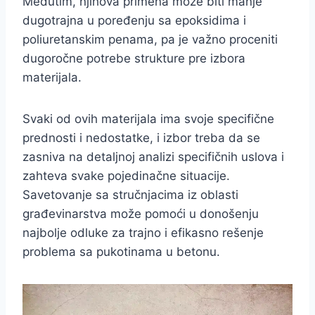
Međutim, njihova primena može biti manje
dugotrajna u poređenju sa epoksidima i
poliuretanskim penama, pa je važno proceniti
dugoročne potrebe strukture pre izbora
materijala.
Svaki od ovih materijala ima svoje specifične
prednosti i nedostatke, i izbor treba da se
zasniva na detaljnoj analizi specifičnih uslova i
zahteva svake pojedinačne situacije.
Savetovanje sa stručnjacima iz oblasti
građevinarstva može pomoći u donošenju
najbolje odluke za trajno i efikasno rešenje
problema sa pukotinama u betonu.