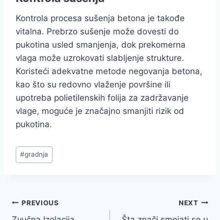
Kontrola procesa sušenja betona je takođe
vitalna. Prebrzo sušenje može dovesti do
pukotina usled smanjenja, dok prekomerna
vlaga može uzrokovati slabljenje strukture.
Koristeći adekvatne metode negovanja betona,
kao što su redovno vlaženje površine ili
upotreba polietilenskih folija za zadržavanje
vlage, moguće je značajno smanjiti rizik od
pukotina.
Post
#
gradnja
Tags:
Navigacija
PREVIOUS
NEXT
Zvučna Izolacija
Šta znači smejati se u