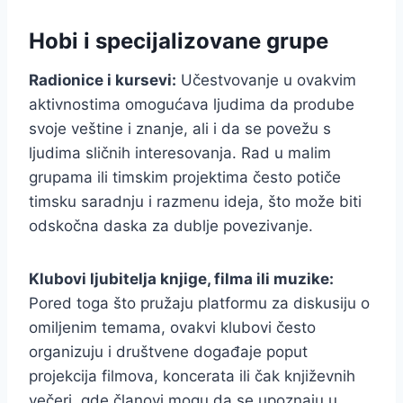
Hobi i specijalizovane grupe
Radionice i kursevi:
Učestvovanje u ovakvim
aktivnostima omogućava ljudima da prodube
svoje veštine i znanje, ali i da se povežu s
ljudima sličnih interesovanja. Rad u malim
grupama ili timskim projektima često potiče
timsku saradnju i razmenu ideja, što može biti
odskočna daska za dublje povezivanje.
Klubovi ljubitelja knjige, filma ili muzike:
Pored toga što pružaju platformu za diskusiju o
omiljenim temama, ovakvi klubovi često
organizuju i društvene događaje poput
projekcija filmova, koncerata ili čak književnih
večeri, gde članovi mogu da se upoznaju u