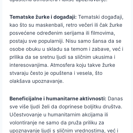
Tematske žurke i događaji:
Tematski događaji,
kao što su maskenbali, retro večeri ili čak žurke
posvećene određenim serijama ili filmovima,
postaju sve popularniji. Nisu samo šansa da se
osobe obuku u skladu sa temom i zabave, već i
prilika da se sretnu ljudi sa sličnim ukusima i
interesovanjima. Atmosfera koju takve žurke
stvaraju često je opuštena i vesela, što
olakšava upoznavanje.
Beneficijalne i humanitarne aktivnosti:
Danas
sve više ljudi želi da doprinese boljitku društva.
Učestvovanje u humanitarnim akcijama ili
volontiranje ne samo da pruža priliku za
upoznavanje ljudi s sličnim vrednostima, već i