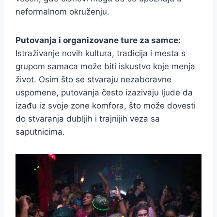
neformalnom okruženju.
Putovanja i organizovane ture za samce:
Istraživanje novih kultura, tradicija i mesta s
grupom samaca može biti iskustvo koje menja
život. Osim što se stvaraju nezaboravne
uspomene, putovanja često izazivaju ljude da
izađu iz svoje zone komfora, što može dovesti
do stvaranja dubljih i trajnijih veza sa
saputnicima.