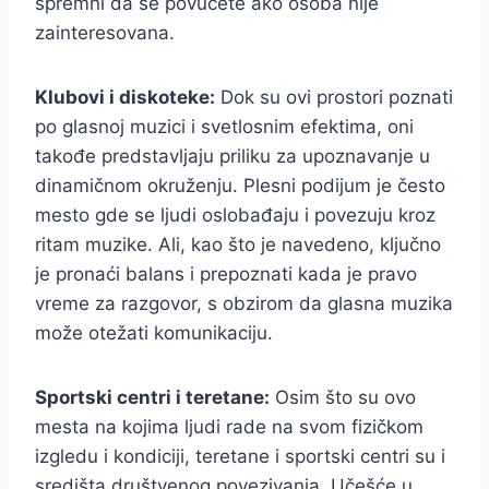
spremni da se povučete ako osoba nije
zainteresovana.
Klubovi i diskoteke:
Dok su ovi prostori poznati
po glasnoj muzici i svetlosnim efektima, oni
takođe predstavljaju priliku za upoznavanje u
dinamičnom okruženju. Plesni podijum je često
mesto gde se ljudi oslobađaju i povezuju kroz
ritam muzike. Ali, kao što je navedeno, ključno
je pronaći balans i prepoznati kada je pravo
vreme za razgovor, s obzirom da glasna muzika
može otežati komunikaciju.
Sportski centri i teretane:
Osim što su ovo
mesta na kojima ljudi rade na svom fizičkom
izgledu i kondiciji, teretane i sportski centri su i
središta društvenog povezivanja. Učešće u