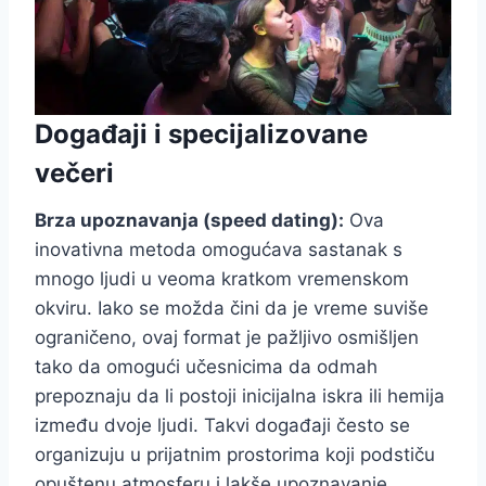
Događaji i specijalizovane
večeri
Brza upoznavanja (speed dating):
Ova
inovativna metoda omogućava sastanak s
mnogo ljudi u veoma kratkom vremenskom
okviru. Iako se možda čini da je vreme suviše
ograničeno, ovaj format je pažljivo osmišljen
tako da omogući učesnicima da odmah
prepoznaju da li postoji inicijalna iskra ili hemija
između dvoje ljudi. Takvi događaji često se
organizuju u prijatnim prostorima koji podstiču
opuštenu atmosferu i lakše upoznavanje.