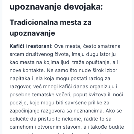
upoznavanje devojaka:
Tradicionalna mesta za
upoznavanje
Kafići i restorani:
Ova mesta, često smatrana
srcem društvenog života, imaju dugu istoriju
kao mesta na kojima ljudi traže opuštanje, ali i
nove kontakte. Ne samo što nude širok izbor
napitaka i jela koja mogu postati razlog za
razgovor, već mnogi kafići danas organizuju i
posebne tematske večeri, poput kvizova ili noći
poezije, koje mogu biti savršene prilike za
započinjanje razgovora sa neznancima. Ako se
odlučite da pristupite nekome, radite to sa
osmehom i otvorenim stavom, ali takođe budite