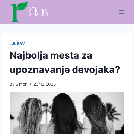
Skip
RTB.rs
to
content
LJUBAV
Najbolja mesta za
upoznavanje devojaka?
By
Simon
23/12/2023