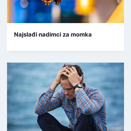
Najslađi nadimci za momka