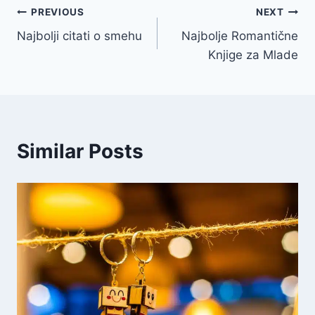
Navigacija
PREVIOUS
NEXT
Najbolji citati o smehu
Najbolje Romantične
članaka
Knjige za Mlade
Similar Posts