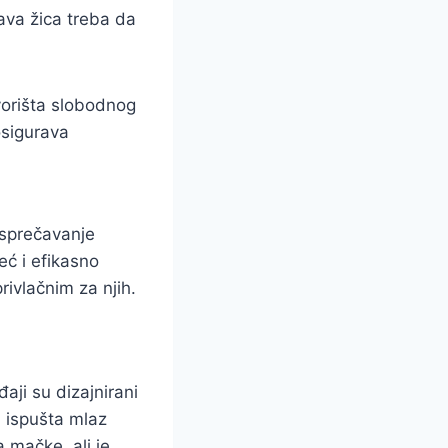
ava žica treba da
vorišta slobodnog
osigurava
 sprečavanje
ć i efikasno
rivlačnim za njih.
aji su dizajnirani
a ispušta mlaz
 mačke, ali je