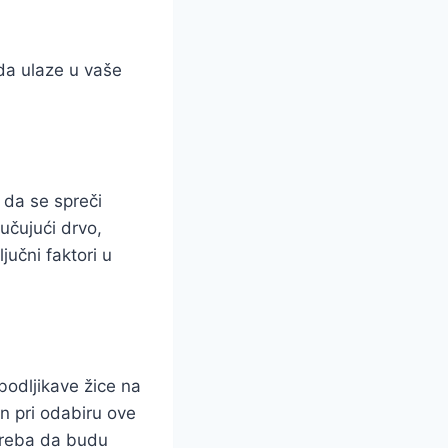
da ulaze u vaše
n da se spreči
učujući drvo,
jučni faktori u
bodljikave žice na
n pri odabiru ove
 treba da budu