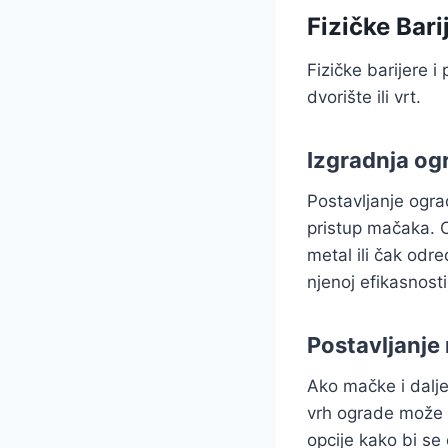
Fizičke Bari
Fizičke barijere 
dvorište ili vrt.
Izgradnja og
Postavljanje ograd
pristup mačaka. O
metal ili čak odre
njenoj efikasnost
Postavljanje 
Ako mačke i dalje
vrh ograde može p
opcije kako bi se