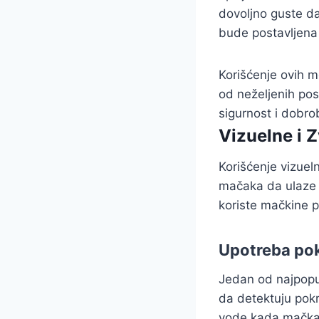
dovoljno guste d
bude postavljena
Korišćenje ovih 
od neželjenih pos
sigurnost i dobrob
Vizuelne i 
Korišćenje vizuel
mačaka da ulaze 
koriste mačkine pr
Upotreba pok
Jedan od najpopula
da detektuju pokr
vode kada mačka 