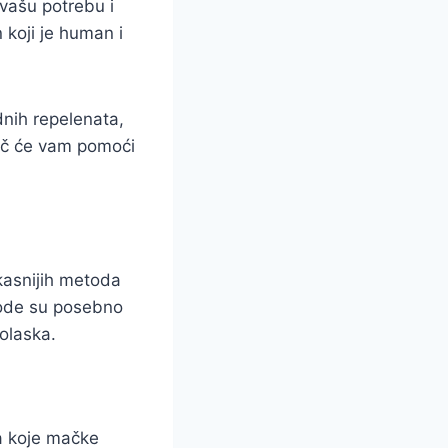
vašu potrebu i
koji je human i
dnih repelenata,
dič će vam pomoći
ikasnijih metoda
tode su posebno
olaska.
ka koje mačke