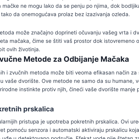
a mačke ne mogu lako da se penju po njima, dok bodljik
 tako da onemogućava prolaz bez izazivanja ozleda.
metoda može značajno doprineti očuvanju vašeg vrta i d
eta mačaka, čime se štiti vaš prostor dok istovremeno 
it ovih životinja.
Zvučne Metode za Odbijanje Mačaka
nih i zvučnih metoda može biti veoma efikasan način za
u vaše dvorište. Ove metode ne samo da su humane, ve
irodne instinkte protiv njih, čineći vaše dvorište manje p
retnih prskalica
rnijih pristupa je upotreba pokretnih prskalica. Ovi uređ
et pomoću senzora i automatski aktiviraju prskalicu koj
uđe u detektovano područje. Efekat vode nije štetan za