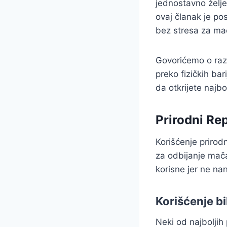
jednostavno želj
ovaj članak je p
bez stresa za ma
Govorićemo o razl
preko fizičkih ba
da otkrijete najbo
Prirodni Rep
Korišćenje prirod
za odbijanje mač
korisne jer ne n
Korišćenje bi
Neki od najboljih