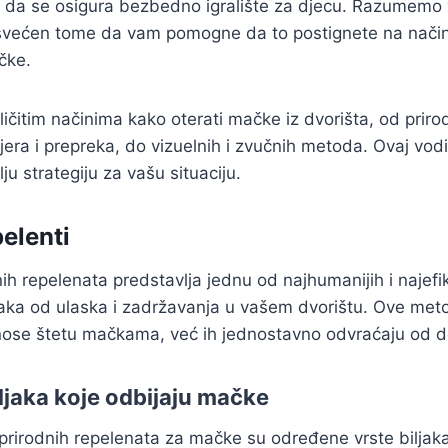
e da se osigura bezbedno igralište za djecu. Razumemo 
osvećen tome da vam pomogne da to postignete na način 
čke.
ičitim načinima kako oterati mačke iz dvorišta, od priro
rijera i prepreka, do vizuelnih i zvučnih metoda. Ovaj vo
lju strategiju za vašu situaciju.
elenti
nih repelenata predstavlja jednu od najhumanijih i najef
aka od ulaska i zadržavanja u vašem dvorištu. Ove me
anose štetu mačkama, već ih jednostavno odvraćaju od d
ljaka koje odbijaju mačke
 prirodnih repelenata za mačke su određene vrste bilja