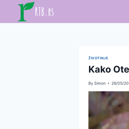
Skip
RTB.rs
to
content
ŽIVOTINJE
Kako Ote
By
Simon
26/05/2