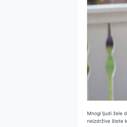
Mnogi ljudi žele d
neizdržive štete 