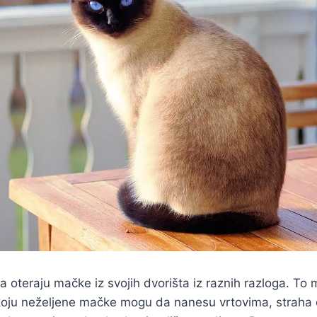
a oteraju mačke iz svojih dvorišta iz raznih razloga. To 
koju neželjene mačke mogu da nanesu vrtovima, straha od