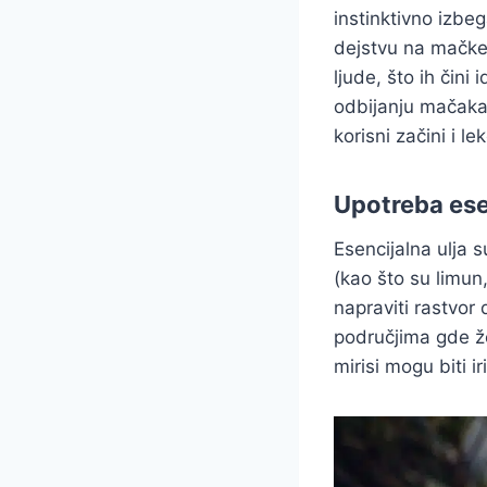
instinktivno izb
dejstvu na mačke.
ljude, što ih čini
odbijanju mačaka,
korisni začini i lek
Upotreba esen
Esencijalna ulja 
(kao što su limun
napraviti rastvor
područjima gde žel
mirisi mogu biti i