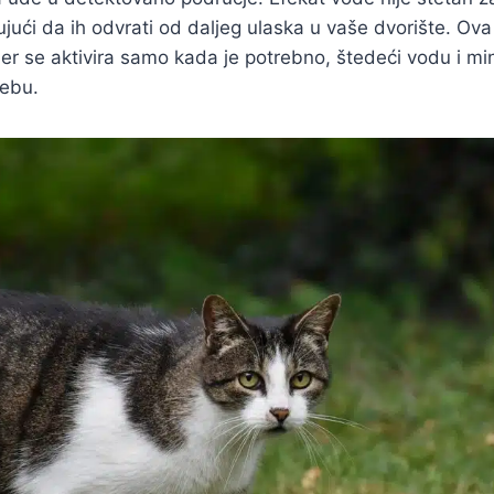
jući da ih odvrati od daljeg ulaska u vaše dvorište. Ov
er se aktivira samo kada je potrebno, štedeći vodu i min
ebu.