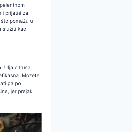
repelentnom
i prijatni za
im što pomažu u
služiti kao
. Ulja citrusa
 efikasna. Možete
ati ga po
ne, jer prejaki
.