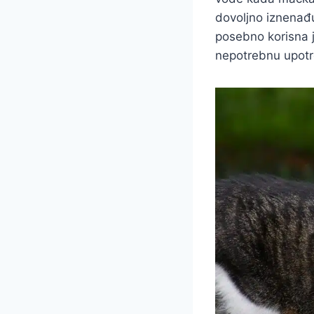
dovoljno iznenađu
posebno korisna j
nepotrebnu upotr