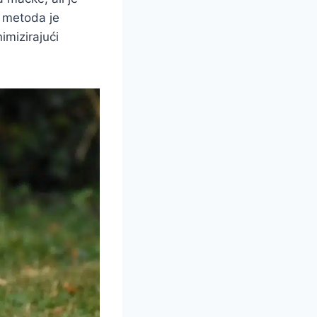
a metoda je
imizirajući