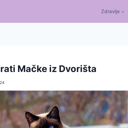
Zdravlje
rati Mačke iz Dvorišta
024