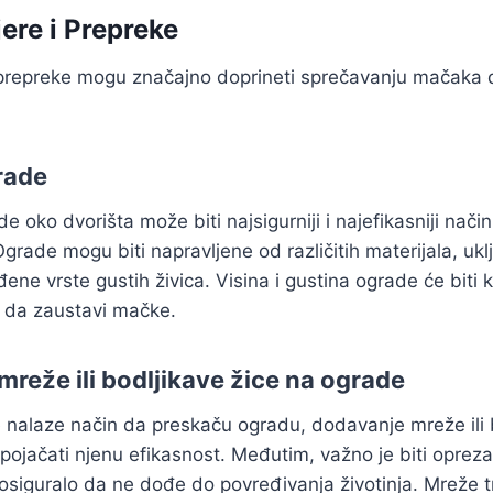
jere i Prepreke
i prepreke mogu značajno doprineti sprečavanju mačaka 
rade
e oko dvorišta može biti najsigurniji i najefikasniji nači
grade mogu biti napravljene od različitih materijala, uklj
đene vrste gustih živica. Visina i gustina ograde će biti kl
i da zaustavi mačke.
mreže ili bodljikave žice na ograde
 nalaze način da preskaču ogradu, dodavanje mreže ili 
ojačati njenu efikasnost. Međutim, važno je biti opreza
 osiguralo da ne dođe do povređivanja životinja. Mreže