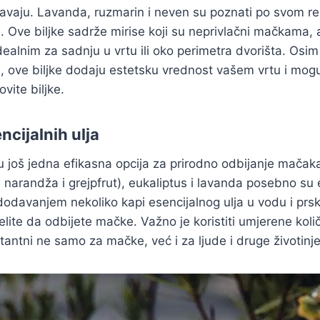
egavaju. Lavanda, ruzmarin i neven su poznati po svom 
 Ove biljke sadrže mirise koji su neprivlačni mačkama, al
 idealnim za sadnju u vrtu ili oko perimetra dvorišta. Os
 ove biljke dodaju estetsku vrednost vašem vrtu i mogu 
ovite biljke.
cijalnih ulja
su još jedna efikasna opcija za prirodno odbijanje mačaka
, narandža i grejpfrut), eukaliptus i lavanda posebno su
 dodavanjem nekoliko kapi esencijalnog ulja u vodu i prsk
ite da odbijete mačke. Važno je koristiti umjerene količi
ritantni ne samo za mačke, već i za ljude i druge životinje