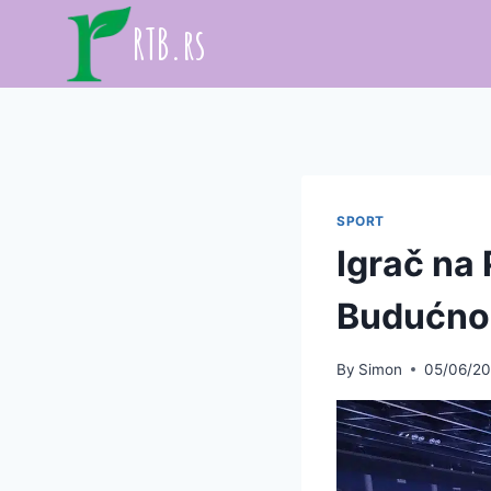
Skip
RTB.rs
to
content
SPORT
Igrač na 
Budućno
By
Simon
05/06/2