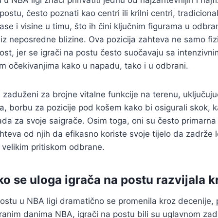
 u NBA ligi znači prihvatiti jednu od najzahtevnijih i najfi
postu, često poznati kao centri ili krilni centri, tradiciona
se i visine u timu, što ih čini ključnim figurama u odbrani
iz neposredne blizine. Ova pozicija zahteva ne samo fiz
vost, jer se igrači na postu često suočavaju sa intenzivn
im očekivanjima kako u napadu, tako i u odbrani.
 zaduženi za brojne vitalne funkcije na terenu, uključuju
va, borbu za pozicije pod košem kako bi osigurali skok, k
ada za svoje saigrače. Osim toga, oni su često primarn
hteva od njih da efikasno koriste svoje tijelo da zadrže 
velikim pritiskom odbrane.
ako se uloga igrača na postu razvijala 
ostu u NBA ligi dramatično se promenila kroz decenije, p
ranim danima NBA, igrači na postu bili su uglavnom za