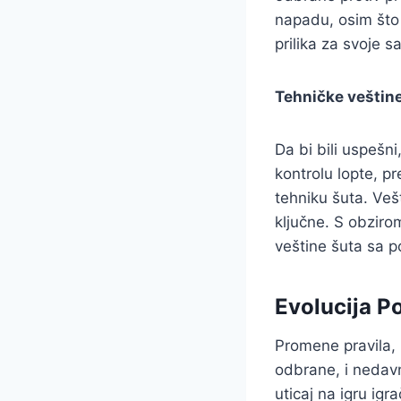
napadu, osim što 
prilika za svoje 
Tehničke veštine
Da bi bili uspešni
kontrolu lopte, p
tehniku šuta. Veš
ključne. S obziro
veštine šuta sa po
Evolucija Po
Promene pravila, 
odbrane, i nedavn
uticaj na igru ig