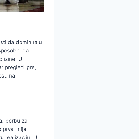
osti da dominiraju
 sposobni da
lizine. U
r pregled igre,
osu na
ša, borbu za
prva linija
u realizaciju. U