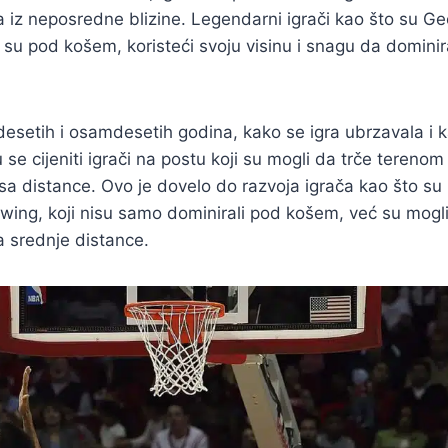
a iz neposredne blizine. Legendarni igrači kao što su Geor
 su pod košem, koristeći svoju visinu i snagu da dominira
setih i osamdesetih godina, kako se igra ubrzavala i k
 se cijeniti igrači na postu koji su mogli da trče terenom i
sa distance. Ovo je dovelo do razvoja igrača kao što s
Ewing, koji nisu samo dominirali pod košem, već su mogl
a srednje distance.