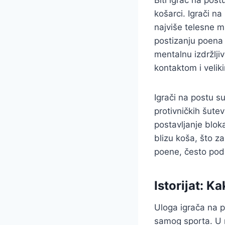
Biti igrač na postu
košarci. Igrači na 
najviše telesne ma
postizanju poena 
mentalnu izdržlji
kontaktom i velik
Igrači na postu su
protivničkih šute
postavljanje blok
blizu koša, što za
poene, često pod 
Istorijat: K
Uloga igrača na p
samog sporta. U 