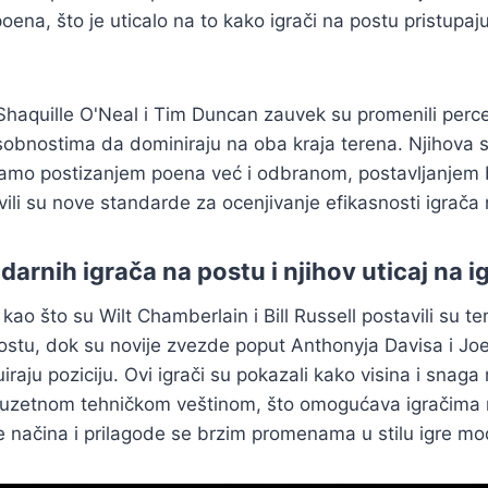
oena, što je uticalo na to kako igrači na postu pristupaju
 Shaquille O'Neal i Tim Duncan zauvek su promenili perce
sobnostima da dominiraju na oba kraja terena. Njihova
 samo postizanjem poena već i odbranom, postavljanjem 
vili su nove standarde za ocenjivanje efikasnosti igrača
darnih igrača na postu i njihov uticaj na i
 kao što su Wilt Chamberlain i Bill Russell postavili su 
ostu, dok su novije zvezde poput Anthonyja Davisa i Jo
iraju poziciju. Ovi igrači su pokazali kako visina i snaga
uzetnom tehničkom veštinom, što omogućava igračima 
e načina i prilagode se brzim promenama u stilu igre m