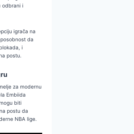
 odbrani i
pciju igrača na
 sposobnost da
blokada, i
 na postu.
gru
temelje za modernu
ela Embiida
 mogu biti
na postu da
oderne NBA lige.