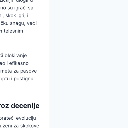
zičkijih uloga u
lno su igrači sa
, skok igri, i
ičku snagu, već i
im telesnim
ći blokiranje
ao i efikasno
a meta za pasove
loptu i postignu
kroz decenije
rateći evoluciju
duženi za skokove