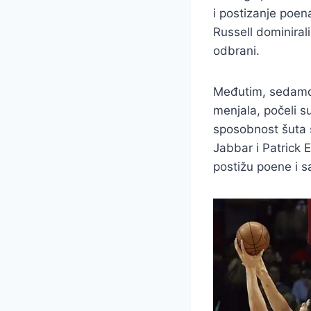
i postizanje poen
Russell dominirali
odbrani.
Međutim, sedamde
menjala, počeli su
sposobnost šuta 
Jabbar i Patrick 
postižu poene i s