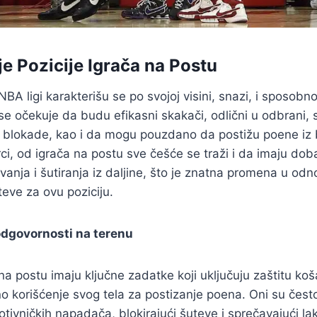
 Pozicije Igrača na Postu
NBA ligi karakterišu se po svojoj visini, snazi, i sposobn
 se očekuje da budu efikasni skakači, odlični u odbrani,
e blokade, kao i da mogu pouzdano da postižu poene iz b
i, od igrača na postu sve češće se traži i da imaju doba
nja i šutiranja iz daljine, što je znatna promena u odn
teve za ovu poziciju.
 odgovornosti na terenu
 na postu imaju ključne zadatke koji uključuju zaštitu ko
no korišćenje svog tela za postizanje poena. Oni su često 
tivničkih napadača, blokirajući šuteve i sprečavajući lak