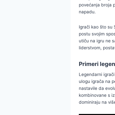
povećanja broja p
napadu.
Igrači kao što su
postu svojim spo
utiču na igru ne
liderstvom, posta
Primeri legen
Legendarni igrači
ulogu igrača na p
nastavile da evolu
kombinovane s iz
dominiraju na viš