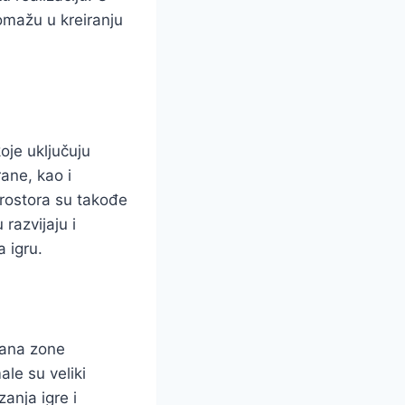
omažu u kreiranju
koje uključuju
rane, kao i
prostora su takođe
razvijaju i
a igru.
rana zone
le su veliki
anja igre i