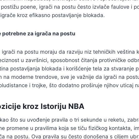
postižu poene, igrači na postu često izvlače faulove i p
saigrače kroz efikasno postavljanje blokada.
 potrebne za igrača na postu
, igrači na postu moraju da razviju niz tehničkih veština 
reciznost u završnici, sposobnost čitanja protivničke odb
tina postavljanja blokada i korišćenje tela za stvaranje 
m na moderne trendove, sve je važnije da igrači na postu 
ludistance i trojke, što dodatno proširuje njihov uticaj n
zicije kroz Istoriju NBA
kao što su uvođenje pravila o tri sekunde u reketu, zab
e promene u pravilima koja se tiču fizičkog kontakta, ima
rača na postu. Ova pravila su često donošena s ciljem ubrz