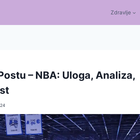
Zdravlje
Postu – NBA: Uloga, Analiza,
st
024