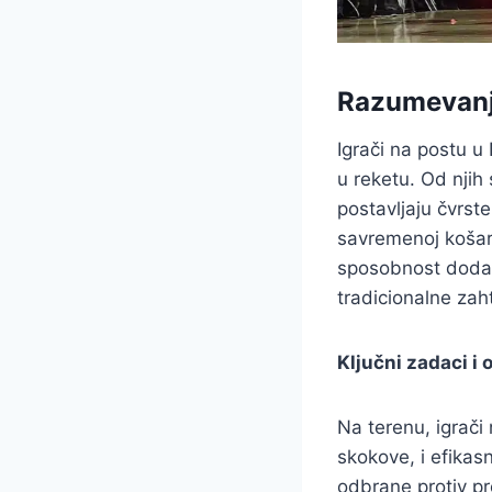
Razumevanje
Igrači na postu u 
u reketu. Od njih
postavljaju čvrst
savremenoj košarc
sposobnost dodava
tradicionalne zah
Ključni zadaci i
Na terenu, igrači
skokove, i efikas
odbrane protiv pro