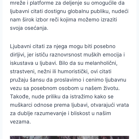
mreže i platforme za deljenje su omogućile da
ljubavni citati dostignu globalnu publiku, nudeći
nam širok izbor reči kojima možemo izraziti
svoja osećanja.
Ljubavni citati za njega mogu biti posebno
dirljivi, jer ističu raznovrsnost muških emocija i
iskustava u ljubavi. Bilo da su melanholični,
strastveni, nežni ili humoristički, ovi citati
pružaju šansu da proslavimo i cenimo ljubavnu
vezu sa posebnom osobom u našem životu.
Takođe, nude priliku da istražimo kako se
muškarci odnose prema ljubavi, otvarajući vrata
za dublje razumevanje i bliskost u našim
vezama.