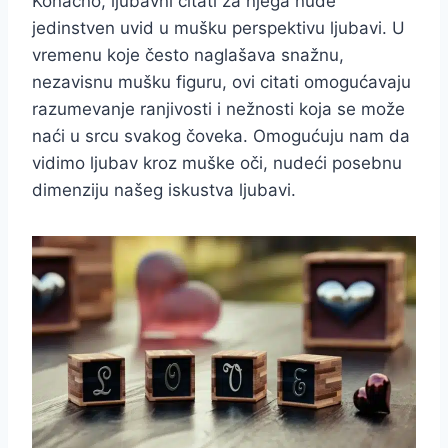
Konačno, ljubavni citati za njega nude
jedinstven uvid u mušku perspektivu ljubavi. U
vremenu koje često naglašava snažnu,
nezavisnu mušku figuru, ovi citati omogućavaju
razumevanje ranjivosti i nežnosti koja se može
naći u srcu svakog čoveka. Omogućuju nam da
vidimo ljubav kroz muške oči, nudeći posebnu
dimenziju našeg iskustva ljubavi.