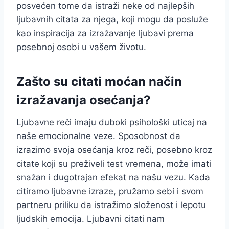
posvećen tome da istraži neke od najlepših
ljubavnih citata za njega, koji mogu da posluže
kao inspiracija za izražavanje ljubavi prema
posebnoj osobi u vašem životu.
Zašto su citati moćan način
izražavanja osećanja?
Ljubavne reči imaju duboki psihološki uticaj na
naše emocionalne veze. Sposobnost da
izrazimo svoja osećanja kroz reči, posebno kroz
citate koji su preživeli test vremena, može imati
snažan i dugotrajan efekat na našu vezu. Kada
citiramo ljubavne izraze, pružamo sebi i svom
partneru priliku da istražimo složenost i lepotu
ljudskih emocija. Ljubavni citati nam