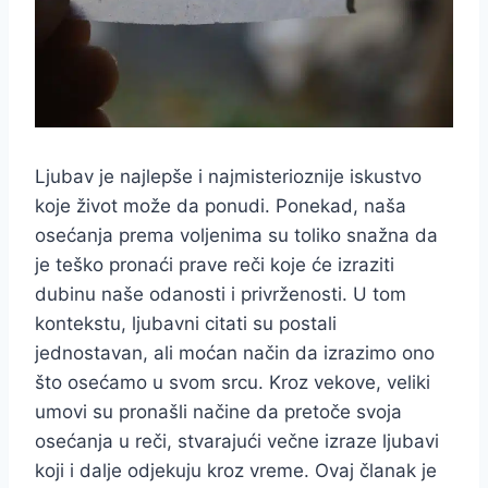
Ljubav je najlepše i najmisterioznije iskustvo
koje život može da ponudi. Ponekad, naša
osećanja prema voljenima su toliko snažna da
je teško pronaći prave reči koje će izraziti
dubinu naše odanosti i privrženosti. U tom
kontekstu, ljubavni citati su postali
jednostavan, ali moćan način da izrazimo ono
što osećamo u svom srcu. Kroz vekove, veliki
umovi su pronašli načine da pretoče svoja
osećanja u reči, stvarajući večne izraze ljubavi
koji i dalje odjekuju kroz vreme. Ovaj članak je