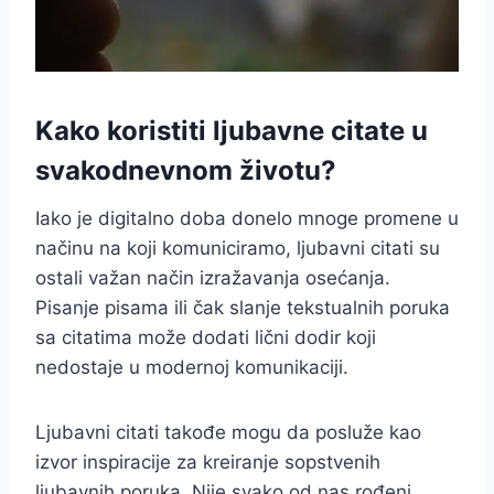
Kako koristiti ljubavne citate u
svakodnevnom životu?
Iako je digitalno doba donelo mnoge promene u
načinu na koji komuniciramo, ljubavni citati su
ostali važan način izražavanja osećanja.
Pisanje pisama ili čak slanje tekstualnih poruka
sa citatima može dodati lični dodir koji
nedostaje u modernoj komunikaciji.
Ljubavni citati takođe mogu da posluže kao
izvor inspiracije za kreiranje sopstvenih
ljubavnih poruka. Nije svako od nas rođeni