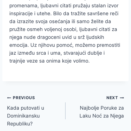
promenama, ljubavni citati pružaju stalan izvor
inspiracije i utehe. Bilo da tražite savršene reči
da izrazite svoja osećanja ili samo želite da
pružite osmeh voljenoj osobi, ljubavni citati za
njega nude dragoceni uvid u srž ljudskih
emocija. Uz njihovu pomoć, možemo premostiti
jaz između srca i uma, stvarajući dublje i
trajnije veze sa onima koje volimo.
Navigacija
PREVIOUS
NEXT
Kada putovati u
Najbolje Poruke za
članaka
Dominikansku
Laku Noć za Njega
Republiku?