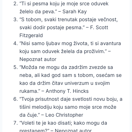
“Ti si pesma koju je moje srce oduvek
želelo da peva.” – Sarah Kay
“S tobom, svaki trenutak postaje večnost,
svaki dodir postaje pesma.” – F. Scott
Fitzgerald
“Nisi samo ljubav mog života, ti si avantura
koju sam oduvek želela da proživim.” –
Nepoznat autor
“Možda ne mogu da zadržim zvezde sa
neba, ali kad god sam s tobom, osećam se
kao da držim čitav univerzum u svojim
rukama.” – Anthony T. Hincks
“Tvoja prisutnost daje svetlosti novu boju, a
tišini melodiju koju samo moje srce može
da čuje.” – Leo Christopher
“Voleti te je kao disati; kako mogu da
prestanem?” – Nepoznat autor