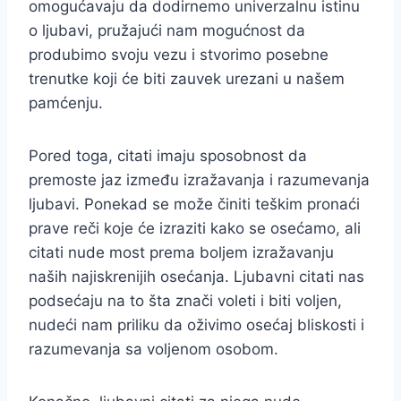
omogućavaju da dodirnemo univerzalnu istinu
o ljubavi, pružajući nam mogućnost da
produbimo svoju vezu i stvorimo posebne
trenutke koji će biti zauvek urezani u našem
pamćenju.
Pored toga, citati imaju sposobnost da
premoste jaz između izražavanja i razumevanja
ljubavi. Ponekad se može činiti teškim pronaći
prave reči koje će izraziti kako se osećamo, ali
citati nude most prema boljem izražavanju
naših najiskrenijih osećanja. Ljubavni citati nas
podsećaju na to šta znači voleti i biti voljen,
nudeći nam priliku da oživimo osećaj bliskosti i
razumevanja sa voljenom osobom.