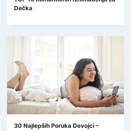
Dečka
30 Najlepših Poruka Devojci –