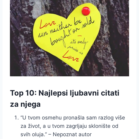
Top 10: Najlepsi ljubavni citati
za njega
“U tvom osmehu pronašla sam razlog više
za život, a u tvom zagrljaju sklonište od
svih oluja.” – Nepoznat autor