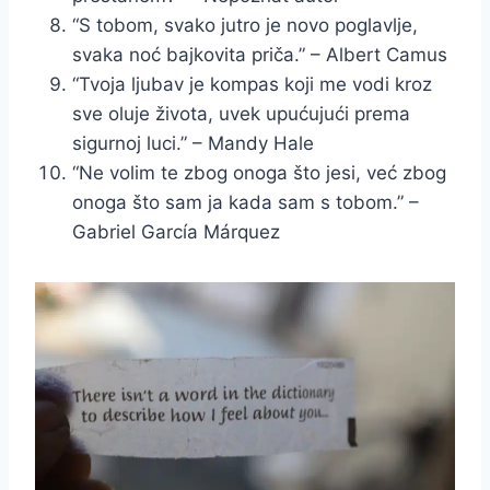
“S tobom, svako jutro je novo poglavlje,
svaka noć bajkovita priča.” – Albert Camus
“Tvoja ljubav je kompas koji me vodi kroz
sve oluje života, uvek upućujući prema
sigurnoj luci.” – Mandy Hale
“Ne volim te zbog onoga što jesi, već zbog
onoga što sam ja kada sam s tobom.” –
Gabriel García Márquez