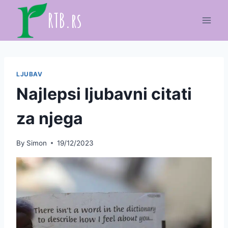
Skip
RTB.rs
to
content
LJUBAV
Najlepsi ljubavni citati
za njega
By
Simon
19/12/2023