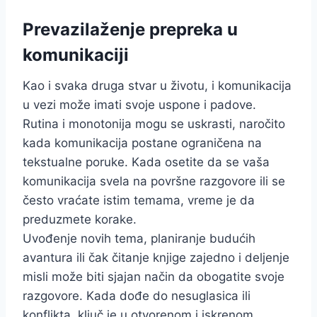
Prevazilaženje prepreka u
komunikaciji
Kao i svaka druga stvar u životu, i komunikacija
u vezi može imati svoje uspone i padove.
Rutina i monotonija mogu se uskrasti, naročito
kada komunikacija postane ograničena na
tekstualne poruke. Kada osetite da se vaša
komunikacija svela na površne razgovore ili se
često vraćate istim temama, vreme je da
preduzmete korake.
Uvođenje novih tema, planiranje budućih
avantura ili čak čitanje knjige zajedno i deljenje
misli može biti sjajan način da obogatite svoje
razgovore. Kada dođe do nesuglasica ili
konflikta, ključ je u otvorenom i iskrenom