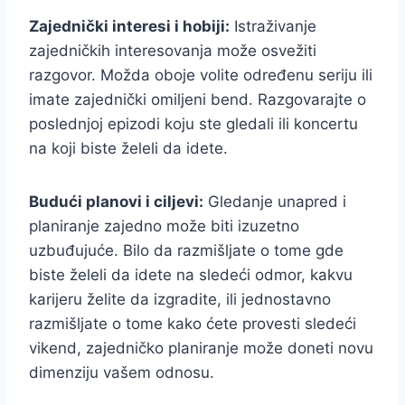
Zajednički interesi i hobiji:
Istraživanje
zajedničkih interesovanja može osvežiti
razgovor. Možda oboje volite određenu seriju ili
imate zajednički omiljeni bend. Razgovarajte o
poslednjoj epizodi koju ste gledali ili koncertu
na koji biste želeli da idete.
Budući planovi i ciljevi:
Gledanje unapred i
planiranje zajedno može biti izuzetno
uzbuđujuće. Bilo da razmišljate o tome gde
biste želeli da idete na sledeći odmor, kakvu
karijeru želite da izgradite, ili jednostavno
razmišljate o tome kako ćete provesti sledeći
vikend, zajedničko planiranje može doneti novu
dimenziju vašem odnosu.