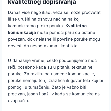
kvalitetnog dopisivanja
Danas više nego ikad, veza se može procvetati
ili se urušiti na osnovu načina na koji
komuniciramo preko poruka.
Kvalitetna
komunikacija
može pomoći paru da ostane
povezan, dok nejasne ili površne poruke mogu
dovesti do nesporazuma i konflikta.
U današnje vreme, često podcenjujemo moć
reči, posebno kada su u pitanju tekstualne
poruke. Za razliku od usmene komunikacije,
poruke nemaju ton, izraz lica ili govor tela koji bi
pomogli u tumačenju. Zato je važno biti
precizan, jasan i pažljiv kada se komunicira na
ovaj način.