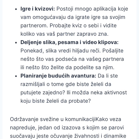
Igre i kvizovi:
Postoji mnogo aplikacija koje
vam omogućavaju da igrate igre sa svojim
partnerom. Probajte kviz o sebi i vidite
koliko vas vaš partner zapravo zna.
Deljenje slika, pesama i video klipova:
Ponekad, slika vredi hiljadu reči. Pošaljite
nešto što vas podseća na vašeg partnera
ili nešto što želite da podelite sa njim.
Planiranje budućih avantura:
Da li ste
razmišljali o tome gde biste želeli da
putujete zajedno? Ili možda neka aktivnost
koju biste želeli da probate?
Održavanje svežine u komunikaciji
Kako veza
napreduje, jedan od izazova s kojim se parovi
suočavaju jeste očuvanje živahnosti i dinamike