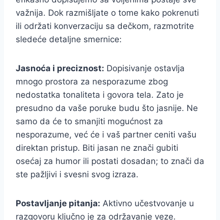
važnija. Dok razmišljate o tome kako pokrenuti
ili održati konverzaciju sa dečkom, razmotrite
sledeće detaljne smernice:
Jasnoća i preciznost:
Dopisivanje ostavlja
mnogo prostora za nesporazume zbog
nedostatka tonaliteta i govora tela. Zato je
presudno da vaše poruke budu što jasnije. Ne
samo da će to smanjiti mogućnost za
nesporazume, već će i vaš partner ceniti vašu
direktan pristup. Biti jasan ne znači gubiti
osećaj za humor ili postati dosadan; to znači da
ste pažljivi i svesni svog izraza.
Postavljanje pitanja:
Aktivno učestvovanje u
razgovoru ključno je za održavanje veze.