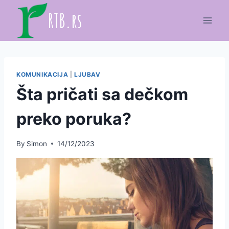
Skip
RTB.rs
to
content
KOMUNIKACIJA
|
LJUBAV
Šta pričati sa dečkom
preko poruka?
By
Simon
14/12/2023