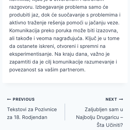
razgovoru. Izbegavanje problema samo će
produbiti jaz, dok će suočavanje s problemima i
aktivno traženje rešenja pomoći u jačanju veze.
Komunikacija preko poruka može biti izazovna,
ali takođe i veoma nagrađujuća. Ključ je u tome
da ostanete iskreni, otvoreni i spremni na
eksperimentisanje. Na kraju dana, važno je
zapamtiti da je cilj komunikacije razumevanje i
povezanost sa vašim partnerom.
Navigacija
PREVIOUS
NEXT
Tekstovi za Pozivnice
Zaljubljen sam u
članaka
za 18. Rodjendan
Najbolju Drugaricu –
Šta Učiniti?