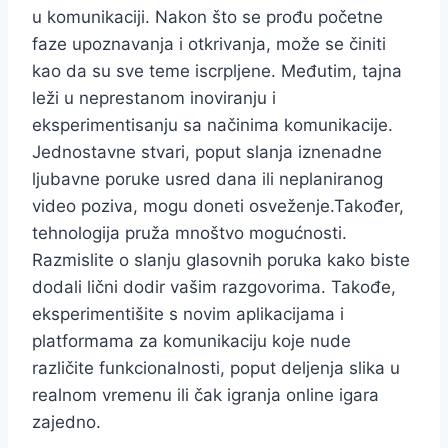
u komunikaciji. Nakon što se prođu početne
faze upoznavanja i otkrivanja, može se činiti
kao da su sve teme iscrpljene. Međutim, tajna
leži u neprestanom inoviranju i
eksperimentisanju sa načinima komunikacije.
Jednostavne stvari, poput slanja iznenadne
ljubavne poruke usred dana ili neplaniranog
video poziva, mogu doneti osveženje.
Također,
tehnologija pruža mnoštvo mogućnosti.
Razmislite o slanju glasovnih poruka kako biste
dodali lični dodir vašim razgovorima. Takođe,
eksperimentišite s novim aplikacijama i
platformama za komunikaciju koje nude
različite funkcionalnosti, poput deljenja slika u
realnom vremenu ili čak igranja online igara
zajedno.