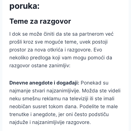
poruka:
Teme za razgovor
I dok se može činiti da ste sa partnerom već
prošli kroz sve moguće teme, uvek postoji
prostor za nova otkrića i razgovore. Evo
nekoliko predloga koji vam mogu pomoći da
razgovor ostane zanimljiv:
Dnevne anegdote i događaji:
Ponekad su
najmanje stvari najzanimljivije. Možda ste videli
neku smešnu reklamu na televiziji ili ste imali
neobičan susret tokom dana. Podelite te male
trenutke i anegdote, jer oni često podstiču
najduže i najzanimljivije razgovore.