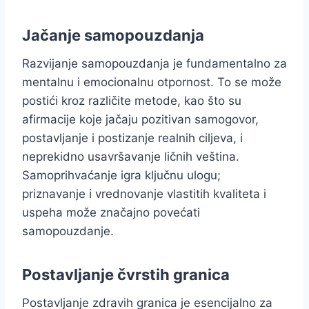
Jačanje samopouzdanja
Razvijanje samopouzdanja je fundamentalno za
mentalnu i emocionalnu otpornost. To se može
postići kroz različite metode, kao što su
afirmacije koje jačaju pozitivan samogovor,
postavljanje i postizanje realnih ciljeva, i
neprekidno usavršavanje ličnih veština.
Samoprihvaćanje igra ključnu ulogu;
priznavanje i vrednovanje vlastitih kvaliteta i
uspeha može značajno povećati
samopouzdanje.
Postavljanje čvrstih granica
Postavljanje zdravih granica je esencijalno za