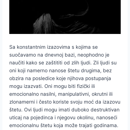
Sa konstantnim izazovima s kojima se
suočavamo na dnevnoj bazi, neophodno je
naučiti kako se zaštititi od zlih ljudi. Zli ljudi su
oni koji namerno nanose štetu drugima, bez
obzira na posledice koje njihova postupanja
mogu izazvati. Oni mogu biti fizički ili
emocionalno nasilni, manipulativni, okrutni ili
zlonamerni i često koriste svoju moć da izazovu
štetu. Ovi ljudi mogu imati duboko destruktivan
uticaj na pojedinca i njegovu okolinu, nanoseći
emocionalnu štetu koja može trajati godinama.