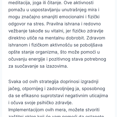
meditacija, joga ili čitanje. Ove aktivnosti
pomažu u uspostavljanju unutrašnjeg mira i
mogu značajno smanjiti emocionalni i fizički
odgovor na stres. Pravilna ishrana i redovno
vežbanje takođe su vitalni, jer fizičko zdravlje
direktno utiče na mentalnu dobrobit. Zdravom
ishranom i fizičkom aktivnošću se poboljšava
opšte stanje organizma, što može pomoći u
očuvanju energije i pozitivnog stava potrebnog
za suočavanje sa izazovima.
Svaka od ovih strategija doprinosi izgradnji
jačeg, otpornijeg i zadovoljnijeg ja, sposobnog
da se efikasno suprotstavi negativnim uticajima
i očuva svoje psihičko zdravlje.
Implementacijom ovih mera, možete stvoriti
zaštitni oklop koji će vam pomoći da ostanete