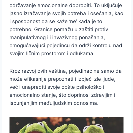
održavanje emocionalne dobrobiti. To uključuje
jasno izražavanje svojih potreba i osećanja, kao
i sposobnost da se kaže ‘ne’ kada je to
potrebno. Granice pomažu u zaštiti protiv
manipulativnog ili invazivnog ponašanja,
omogućavajući pojedincu da održi kontrolu nad
svojim ličnim prostorom i odlukama.
Kroz razvoj ovih veština, pojedinac ne samo da
može efikasnije prepoznati i izbjeći zle ljude,
već i unaprediti svoje opšte psihološko i
emocionalno stanje, što doprinosi zdravijim i
ispunjenijim međuljudskim odnosima.