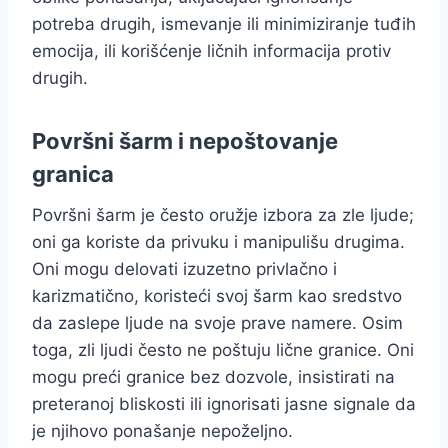
potreba drugih, ismevanje ili minimiziranje tuđih
emocija, ili korišćenje ličnih informacija protiv
drugih.
Površni šarm i nepoštovanje
granica
Površni šarm je često oružje izbora za zle ljude;
oni ga koriste da privuku i manipulišu drugima.
Oni mogu delovati izuzetno privlačno i
karizmatično, koristeći svoj šarm kao sredstvo
da zaslepe ljude na svoje prave namere. Osim
toga, zli ljudi često ne poštuju lične granice. Oni
mogu preći granice bez dozvole, insistirati na
preteranoj bliskosti ili ignorisati jasne signale da
je njihovo ponašanje nepoželjno.