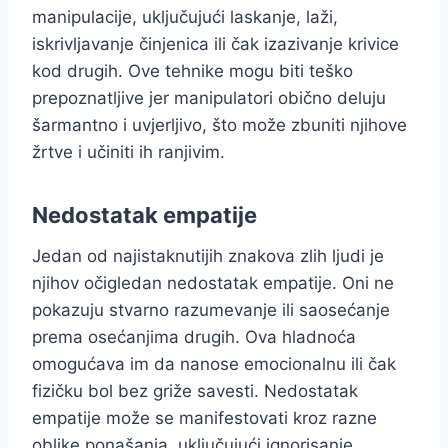
manipulacije, uključujući laskanje, laži,
iskrivljavanje činjenica ili čak izazivanje krivice
kod drugih. Ove tehnike mogu biti teško
prepoznatljive jer manipulatori obično deluju
šarmantno i uvjerljivo, što može zbuniti njihove
žrtve i učiniti ih ranjivim.
Nedostatak empatije
Jedan od najistaknutijih znakova zlih ljudi je
njihov očigledan nedostatak empatije. Oni ne
pokazuju stvarno razumevanje ili saosećanje
prema osećanjima drugih. Ova hladnoća
omogućava im da nanose emocionalnu ili čak
fizičku bol bez griže savesti. Nedostatak
empatije može se manifestovati kroz razne
oblike ponašanja, uključujući ignorisanje