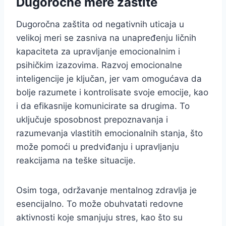
Dugoročne mere zaštite
Dugoročna zaštita od negativnih uticaja u
velikoj meri se zasniva na unapređenju ličnih
kapaciteta za upravljanje emocionalnim i
psihičkim izazovima. Razvoj emocionalne
inteligencije je ključan, jer vam omogućava da
bolje razumete i kontrolisate svoje emocije, kao
i da efikasnije komunicirate sa drugima. To
uključuje sposobnost prepoznavanja i
razumevanja vlastitih emocionalnih stanja, što
može pomoći u predviđanju i upravljanju
reakcijama na teške situacije.
Osim toga, održavanje mentalnog zdravlja je
esencijalno. To može obuhvatati redovne
aktivnosti koje smanjuju stres, kao što su