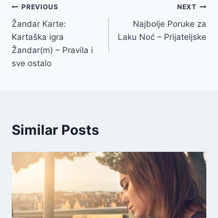
Navigacija
PREVIOUS
NEXT
Žandar Karte:
Najbolje Poruke za
članaka
Kartaška igra
Laku Noć – Prijateljske
Žandar(m) – Pravila i
sve ostalo
Similar Posts