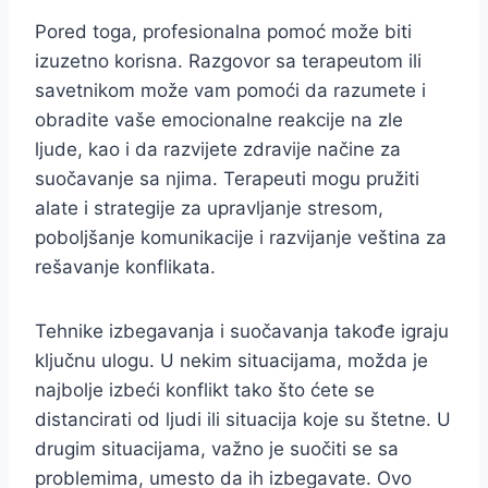
Pored toga, profesionalna pomoć može biti
izuzetno korisna. Razgovor sa terapeutom ili
savetnikom može vam pomoći da razumete i
obradite vaše emocionalne reakcije na zle
ljude, kao i da razvijete zdravije načine za
suočavanje sa njima. Terapeuti mogu pružiti
alate i strategije za upravljanje stresom,
poboljšanje komunikacije i razvijanje veština za
rešavanje konflikata.
Tehnike izbegavanja i suočavanja takođe igraju
ključnu ulogu. U nekim situacijama, možda je
najbolje izbeći konflikt tako što ćete se
distancirati od ljudi ili situacija koje su štetne. U
drugim situacijama, važno je suočiti se sa
problemima, umesto da ih izbegavate. Ovo