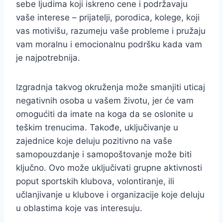
sebe ljudima koji iskreno cene i podržavaju
vaše interese – prijatelji, porodica, kolege, koji
vas motivišu, razumeju vaše probleme i pružaju
vam moralnu i emocionalnu podršku kada vam
je najpotrebnija.
Izgradnja takvog okruženja može smanjiti uticaj
negativnih osoba u vašem životu, jer će vam
omogućiti da imate na koga da se oslonite u
teškim trenucima. Takođe, uključivanje u
zajednice koje deluju pozitivno na vaše
samopouzdanje i samopoštovanje može biti
ključno. Ovo može uključivati grupne aktivnosti
poput sportskih klubova, volontiranje, ili
učlanjivanje u klubove i organizacije koje deluju
u oblastima koje vas interesuju.