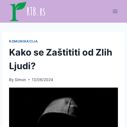
Skip
RTB.rs
to
content
KOMUNIKACIJA
Kako se Zaštititi od Zlih
Ljudi?
By
Simon
13/06/2024