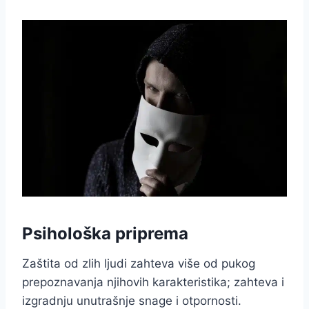
Psihološka priprema
Zaštita od zlih ljudi zahteva više od pukog
prepoznavanja njihovih karakteristika; zahteva i
izgradnju unutrašnje snage i otpornosti.