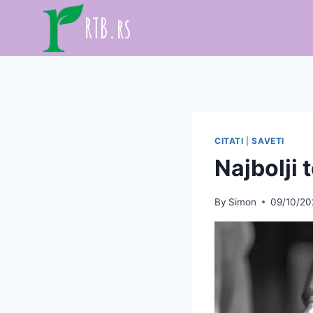
Skip
RTB.rs
to
content
CITATI
|
SAVETI
Najbolji 
By
Simon
09/10/20