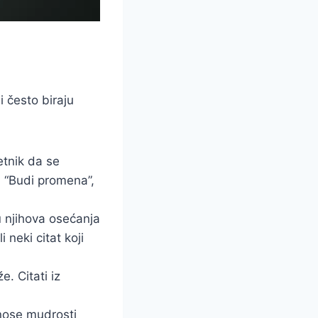
i često biraju
etnik da se
: “Budi promena”,
u njihova osećanja
neki citat koji
. Citati iz
nose mudrosti