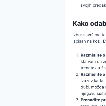
svojih predak
Kako odabr
Izbor savršene tet
ispisan na koži. 
Razmislite o
šta vam on zn
trenutak u ži
Razmislite o
izazov kada je
duži, možda m
njegovu sušti
Pronađite pr