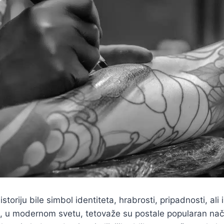
storiju bile simbol identiteta, hrabrosti, pripadnosti, ali 
, u modernom svetu, tetovaže su postale popularan nač