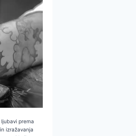
i ljubavi prema
in izražavanja