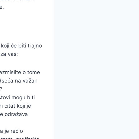
e.
oji će biti trajno
 za vas:
azmislite o tome
podseća na važan
?
stovi mogu biti
 citat koji je
lje odražava
a je reč o