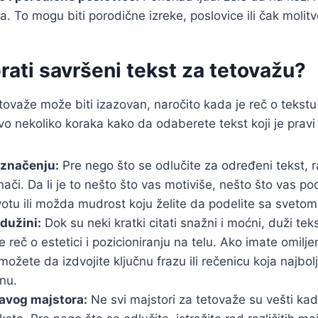
a. To mogu biti porodične izreke, poslovice ili čak molitv
ati savršeni tekst za tetovažu?
ovaže može biti izazovan, naročito kada je reč o tekstu k
Evo nekoliko koraka kako da odaberete tekst koji je pravi
 značenju:
Pre nego što se odlučite za određeni tekst, r
ači. Da li je to nešto što vas motiviše, nešto što vas 
votu ili možda mudrost koju želite da podelite sa svetom
 dužini:
Dok su neki kratki citati snažni i moćni, duži tek
 reč o estetici i pozicioniranju na telu. Ako imate omiljeni
ožete da izdvojite ključnu frazu ili rečenicu koja najbo
nu.
avog majstora:
Ne svi majstori za tetovaže su vešti kad