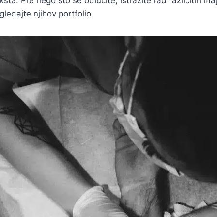
ksta. Pre nego što se odlučite, istražite rad različitih maj
gledajte njihov portfolio.