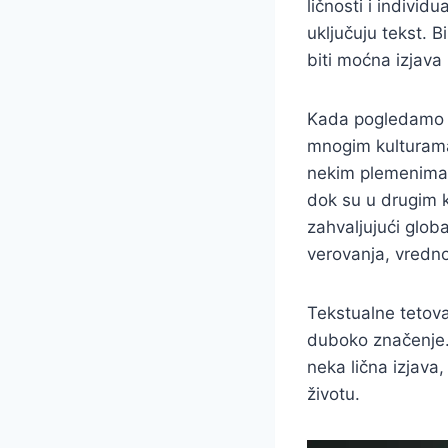
ličnosti i individ
uključuju tekst. B
biti moćna izjava 
Kada pogledamo un
mnogim kulturama, 
nekim plemenima,
dok su u drugim k
zahvaljujući globa
verovanja, vrednost
Tekstualne tetova
duboko značenje. B
neka lična izjava
životu.