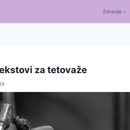
Zdravlje
tekstovi za tetovaže
23