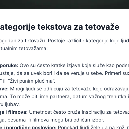
kategorije tekstova za tetovaže
ogodan za tetovažu. Postoje različite kategorije koje ljud
kstualnim tetovažama:
 poruke:
Ovo su često kratke izjave koje služe kao pods
staje, da se uvek bori i da se veruje u sebe. Primeri su
 ili “Živi punim plućima”.
ave:
Mnogi ljudi se odlučuju za tetovaže koje odražavaj
ma. To može biti ime partnera, datum važnog trenutka ili 
vu ljubav.
ga i filmova:
Umetnost često pruža inspiraciju za tetovaže
iga, pesama ili filmova mogu biti odličan izbor.
e i porodične poslovice:
Ponekad ljudi žele da na koži 