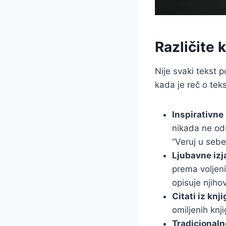
Različite 
Nije svaki tekst p
kada je reč o te
Inspirativne
nikada ne odu
“Veruj u sebe”
Ljubavne izj
prema voljeni
opisuje njiho
Citati iz knji
omiljenih knj
Tradicionaln