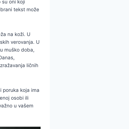
 su oni koji
odabrani tekst može
ža na koži. U
jskih verovanja. U
g u muško doba,
 Danas,
izražavanja ličnih
i poruka koja ima
noj osobi ili
e važno u vašem