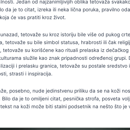
ualnosti. Jedan od najzanimljivijih oblika tetovaža svakako
ilo da je to citat, izreka ili neka lična poruka, pravilno 
koja će vas pratiti kroz život.
azad, tetovaže su kroz istoriju bile više od pukog crte
tetovaže su bile simbol statusa, hrabrosti ili čak religi
 tetovaže su korišćene kao rituali prelaska iz dečačko
ulturama služile kao znak pripadnosti određenoj grupi.
lizaciji i prelasku granica, tetovaže su postale sredstvo 
i, strasti i inspiracija.
že, posebno, nude jedinstvenu priliku da se na koži nos
ilo da je to omiljeni citat, pesnička strofa, posveta volje
, tekst na koži može biti stalni podsetnik na nešto što j